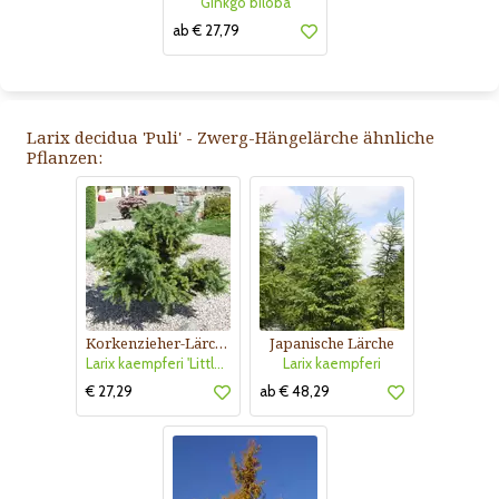
Ginkgo biloba
ab € 27,79
Larix decidua 'Puli' - Zwerg-Hängelärche ähnliche
Pflanzen:
Korkenzieher-Lärche
Japanische Lärche
Larix kaempferi 'Little Boggle'
Larix kaempferi
€ 27,29
ab € 48,29