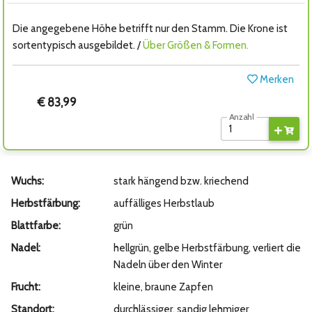
Die angegebene Höhe betrifft nur den Stamm. Die Krone ist
sortentypisch ausgebildet. /
Über Größen & Formen.
Merken
€ 83,99
Anzahl
Wuchs:
stark hängend bzw. kriechend
Herbstfärbung:
auffälliges Herbstlaub
Blattfarbe:
grün
Nadel:
hellgrün, gelbe Herbstfärbung, verliert die
Nadeln über den Winter
Frucht:
kleine, braune Zapfen
Standort:
durchlässiger, sandig lehmiger