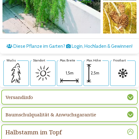
Zum nächsten Bild
Diese Pflanze im Garten?
Login, Hochladen & Gewinnen!
Wuchs
Standort
Max. Breite
Max. Höhe
Frosthart
2,5m
1,5m
Versandinfo
Baumschulqualität & Anwuchsgarantie
Halbstamm im Topf