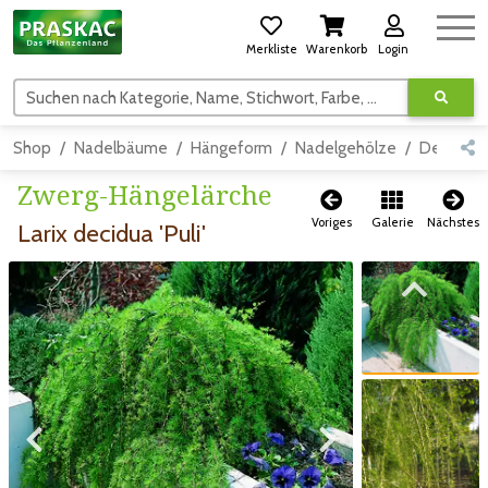
Merkliste
Warenkorb
Login
Suchen nach Kategorie, Name, Stichwort, Farbe, usw.
Shop
Nadelbäume
Hängeform
Nadelgehölze
Detail
Zwerg-Hängelärche
Voriges
Galerie
Nächstes
Larix decidua 'Puli'
Zum vorigen Bild
Zum vorigen Bild
Zum nächsten Bild