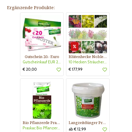
Ergänzende Produkte:
Gutschein 20.- Euro
Blütenhecke Nobless-Kollektion Nr. 402
Gutscheinkauf EUR 20.-
10 Hecken Sträucher - für 10 lfm Blütenhecke - Blühend März - Oktober
€ 20,00
€ 177,99
Bio Pflanzerde Praskac
Langzeitdünger Praskac
Praskac Bio Pflanzerde
ab € 12,99