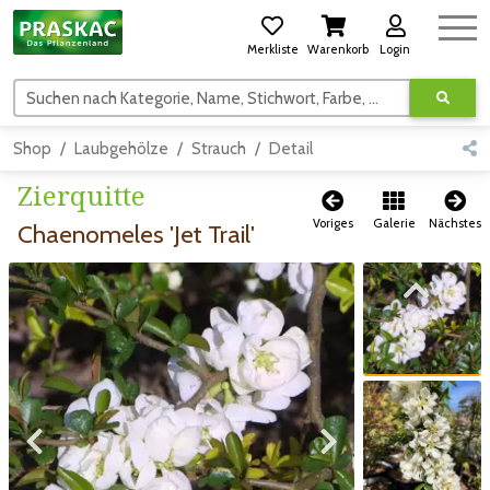
Merkliste
Warenkorb
Login
Suchen nach Kategorie, Name, Stichwort, Farbe, usw.
Shop
Laubgehölze
Strauch
Detail
Zierquitte
Voriges
Galerie
Nächstes
Chaenomeles 'Jet Trail'
Zum vorigen Bild
Zum vorigen Bild
Zum nächsten Bild