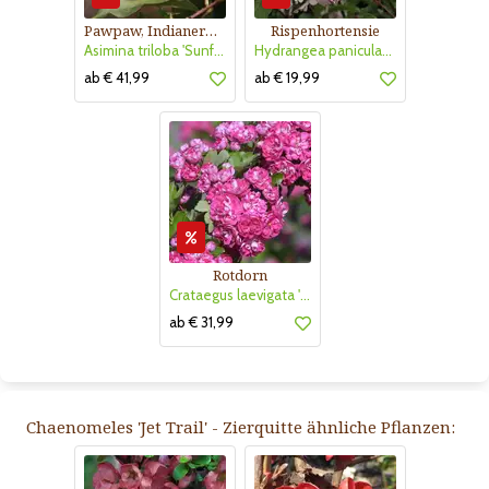
Pawpaw, Indianerbanane
Rispenhortensie
Asimina triloba 'Sunflower'
Hydrangea paniculata 'Vanille Fraise'
ab € 41,99
ab € 19,99
Rotdorn
Crataegus laevigata 'Pauls Scarlet'
ab € 31,99
Chaenomeles 'Jet Trail' - Zierquitte ähnliche Pflanzen: