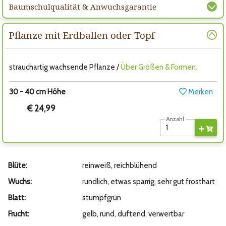
Baumschulqualität & Anwuchsgarantie
Pflanze mit Erdballen oder Topf
strauchartig wachsende Pflanze /
Über Größen & Formen.
30 - 40 cm Höhe
Merken
€ 24,99
Anzahl
Blüte:
reinweiß, reichblühend
Wuchs:
rundlich, etwas sparrig, sehr gut frosthart
Blatt:
stumpfgrün
Frucht:
gelb, rund, duftend, verwertbar