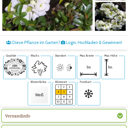
Zum nächsten Bild
Diese Pflanze im Garten?
Login, Hochladen & Gewinnen!
Qualität
Wuchs
Standort
Max. Breite
Max. Höhe
1m
1m
Blütenfarbe
Blütezeit
Frosthart
1
2
3
4
5
6
Weiß
7
8
9
10
11
12
Versandinfo