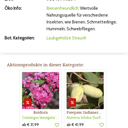
Öko Info:
Bienenfreundlich
: Wertvolle
Nahrungsquelle für verschiedene
Insekten, wie Bienen, Schmetterlinge,
Hummeln, Schwebfliegen.
Bot. Kategorien:
Laubgehölze
Strauch
Aktionsprodukte in dieser Kategorie:
Rotdorn
Pawpaw, Indianerbanane
Crataegus laevigata 'Pauls Scarlet'
Asimina triloba 'Sunflower'
ab € 31,99
ab € 41,99