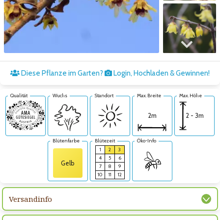
Zum nächsten Bild
Diese Pflanze im Garten?
Login, Hochladen & Gewinnen!
Qualität
Wuchs
Standort
Max. Breite
Max. Höhe
2 - 3m
2m
Blütenfarbe
Blütezeit
Öko-Info
1
2
3
4
5
6
Gelb
7
8
9
10
11
12
Versandinfo