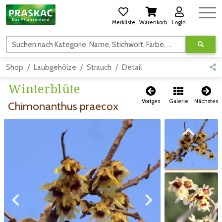
Merkliste
Warenkorb
Login
Suchen nach Kategorie, Name, Stichwort, Farbe, usw.
Shop
Laubgehölze
Strauch
Detail
Winterblüte
Voriges
Galerie
Nächstes
Chimonanthus praecox
Zum vorigen Bild
Zum vorigen Bild
Zum nächsten Bild