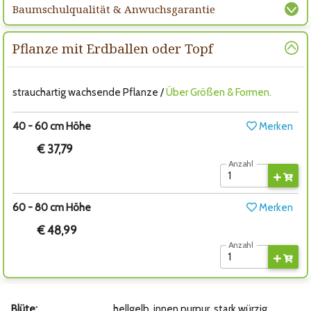
Baumschulqualität & Anwuchsgarantie
Pflanze mit Erdballen oder Topf
strauchartig wachsende Pflanze /
Über Größen & Formen.
40 - 60 cm Höhe
Merken
€ 37,79
Anzahl
60 - 80 cm Höhe
Merken
€ 48,99
Anzahl
Blüte:
hellgelb, innen purpur, stark würzig