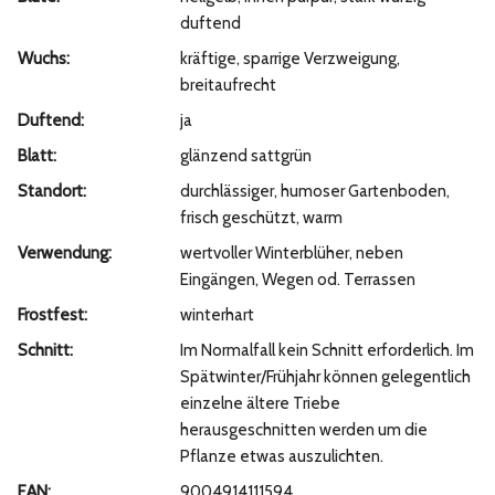
duftend
Wuchs:
kräftige, sparrige Verzweigung,
breitaufrecht
Duftend:
ja
Blatt:
glänzend sattgrün
Standort:
durchlässiger, humoser Gartenboden,
frisch geschützt, warm
Verwendung:
wertvoller Winterblüher, neben
Eingängen, Wegen od. Terrassen
Frostfest:
winterhart
Schnitt:
Im Normalfall kein Schnitt erforderlich. Im
Spätwinter/Frühjahr können gelegentlich
einzelne ältere Triebe
herausgeschnitten werden um die
Pflanze etwas auszulichten.
EAN:
9004914111594