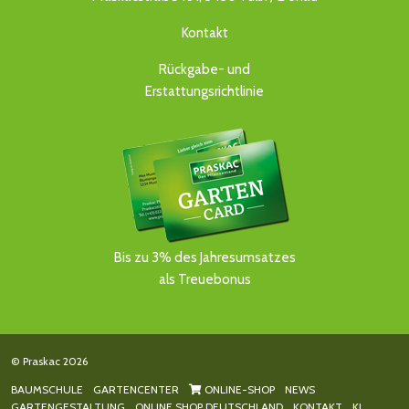
Kontakt
Rückgabe- und
Erstattungsrichtlinie
Bis zu 3% des Jahresumsatzes
als Treuebonus
© Praskac 2026
BAUMSCHULE
GARTENCENTER
ONLINE-SHOP
NEWS
GARTENGESTALTUNG
ONLINE SHOP DEUTSCHLAND
KONTAKT
KI