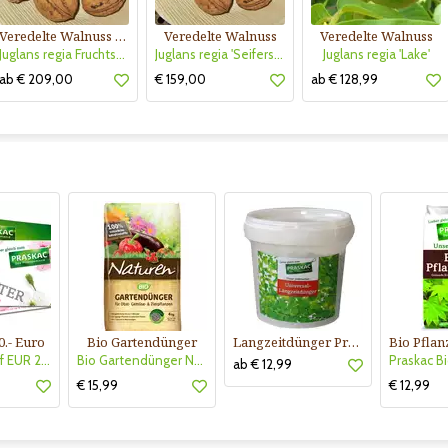
Veredelte Walnuss - großfrüchtig
Veredelte Walnuss
Veredelte Walnuss
Juglans regia Fruchtsorte
Juglans regia 'Seifersdorfer Runde'
Juglans regia 'Lake'
ab € 209,00
€ 159,00
ab € 128,99
0.- Euro
Bio Gartendünger
Langzeitdünger Praskac
Gutscheinkauf EUR 20.-
Bio Gartendünger Naturen
ab € 12,99
€ 15,99
€ 12,99