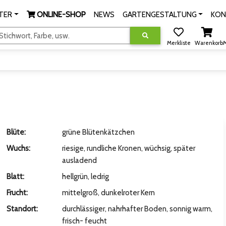
TER
ONLINE-SHOP
NEWS
GARTENGESTALTUNG
KON
tichwort, Farbe, usw.
Merkliste
Warenkorb
M
Blüte:
grüne Blütenkätzchen
Wuchs:
riesige, rundliche Kronen, wüchsig, später
ausladend
Blatt:
hellgrün, ledrig
Frucht:
mittelgroß, dunkelroter Kern
Standort:
durchlässiger, nahrhafter Boden, sonnig warm,
frisch- feucht