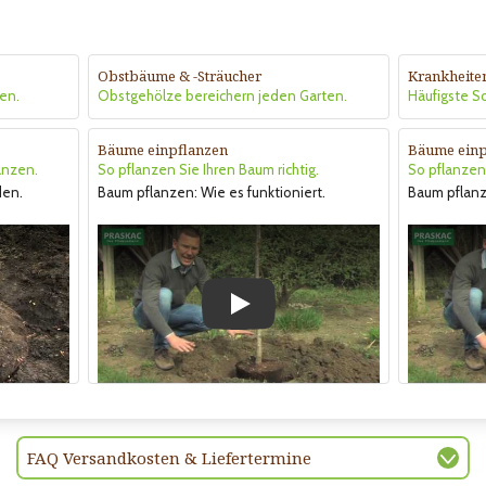
Obstbäume & -Sträucher
Krankheite
en.
Obstgehölze bereichern jeden Garten.
Häufigste 
Bäume einpflanzen
Bäume einp
anzen.
So pflanzen Sie Ihren Baum richtig.
So pflanzen 
den.
Baum pflanzen: Wie es funktioniert.
Baum pflanze
Play
FAQ Versandkosten & Liefertermine