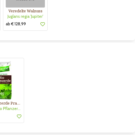
Veredelte Walnuss
Juglans regia 'Jupiter'
ab € 128,99
Bio Pflanzerde Praskac
Praskac Bio Pflanzerde