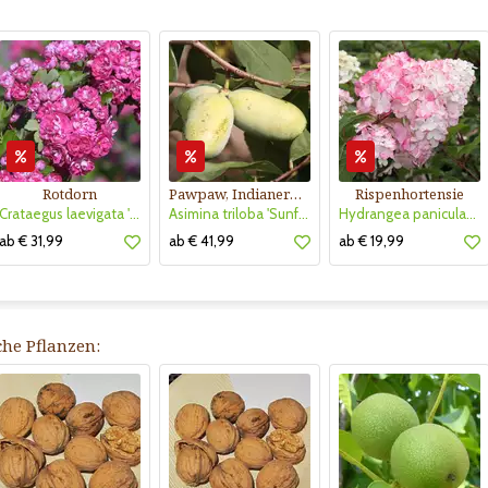
Rotdorn
Pawpaw, Indianerbanane
Rispenhortensie
Crataegus laevigata 'Pauls Scarlet'
Asimina triloba 'Sunflower'
Hydrangea paniculata 'Vanille Fraise'
ab € 31,99
ab € 41,99
ab € 19,99
che Pflanzen: