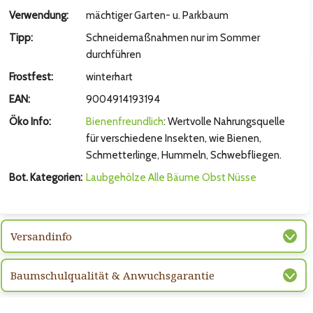
Verwendung:
mächtiger Garten- u. Parkbaum
Tipp:
Schneidemaßnahmen nur im Sommer
durchführen
Frostfest:
winterhart
EAN:
9004914193194
Öko Info:
Bienenfreundlich
: Wertvolle Nahrungsquelle
für verschiedene Insekten, wie Bienen,
Schmetterlinge, Hummeln, Schwebfliegen.
Bot. Kategorien:
Laubgehölze
Alle Bäume
Obst
Nüsse
Versandinfo
Baumschulqualität & Anwuchsgarantie