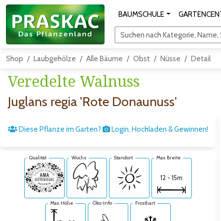
BAUMSCHULE
GARTENCEN
Suchen nach Kategorie, Name, S
Shop
Laubgehölze
Alle Bäume
Obst
Nüsse
Detail
Veredelte Walnuss
Juglans regia 'Rote Donaunuss'
Diese Pflanze im Garten?
Login, Hochladen & Gewinnen!
Qualität
Wuchs
Standort
Max. Breite
12 - 15m
Max. Höhe
Öko-Info
Frosthart