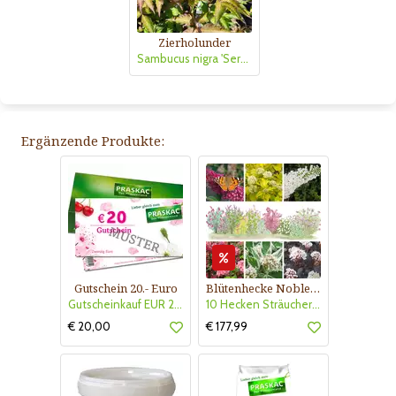
Zierholunder
Sambucus nigra 'Serenade'
Ergänzende Produkte:
Gutschein 20.- Euro
Blütenhecke Nobless-Kollektion Nr. 402
Gutscheinkauf EUR 20.-
10 Hecken Sträucher - für 10 lfm Blütenhecke - Blühend März - Oktober
€ 20,00
€ 177,99