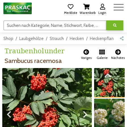
Merkliste
Warenkorb
Login
Suchen nach Kategorie, Name, Stichwort, Farbe, usw.
Shop
Laubgehölze
Strauch
Hecken
Heckenpflanzen
Traubenholunder
Voriges
Galerie
Nächstes
Sambucus racemosa
Zum vorigen Bild
Zum vorigen Bild
Zum nächsten Bild