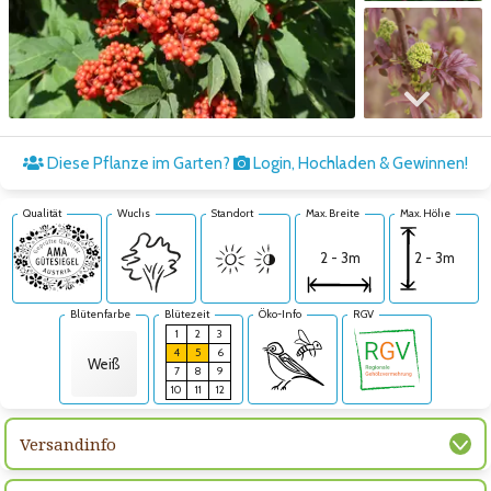
Zum nächsten Bild
Diese Pflanze im Garten?
Login, Hochladen & Gewinnen!
Qualität
Wuchs
Standort
Max. Breite
Max. Höhe
2 - 3m
2 - 3m
Blütenfarbe
Blütezeit
Öko-Info
RGV
1
2
3
4
5
6
Weiß
7
8
9
10
11
12
Versandinfo