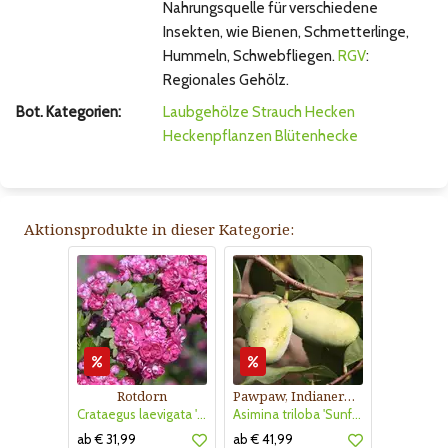
Nahrungsquelle für verschiedene
Insekten, wie Bienen, Schmetterlinge,
Hummeln, Schwebfliegen.
RGV
:
Regionales Gehölz.
Bot. Kategorien:
Laubgehölze
Strauch
Hecken
Heckenpflanzen
Blütenhecke
Aktionsprodukte in dieser Kategorie:
Rotdorn
Pawpaw, Indianerbanane
Crataegus laevigata 'Pauls Scarlet'
Asimina triloba 'Sunflower'
ab € 31,99
ab € 41,99