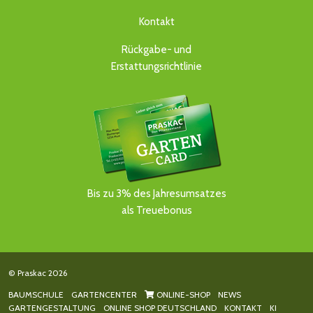
Kontakt
Rückgabe- und
Erstattungsrichtlinie
Bis zu 3% des Jahresumsatzes
als Treuebonus
© Praskac 2026
BAUMSCHULE
GARTENCENTER
ONLINE-SHOP
NEWS
GARTENGESTALTUNG
ONLINE SHOP DEUTSCHLAND
KONTAKT
KI