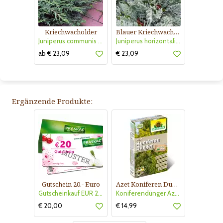
Kriechwacholder
Blauer Kriechwacholder
Juniperus communis 'Repanda'
Juniperus horizontalis 'Blue Chip'
ab € 23,09
€ 23,09
Ergänzende Produkte:
Gutschein 20.- Euro
Azet Koniferen Dünger
Gutscheinkauf EUR 20.-
Koniferendünger Azet
€ 20,00
€ 14,99