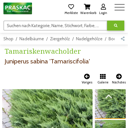
Merkliste
Warenkorb
Login
Suchen nach Kategorie, Name, Stichwort, Farbe, usw.
Shop
Nadelbäume
Ziergehölz
Nadelgehölze
Bodendec
Tamariskenwacholder
Juniperus sabina 'Tamariscifolia'
Voriges
Galerie
Nächstes
Zum vorigen Bild