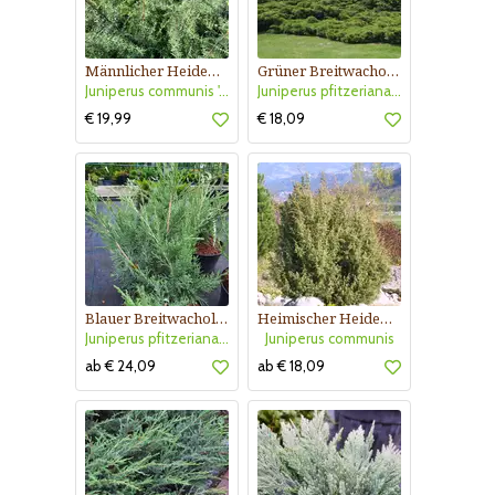
Männlicher Heidewacholder
Grüner Breitwacholder
Juniperus communis 'Adam'
Juniperus pfitzeriana 'Pfitzeriana'
€ 19,99
€ 18,09
Blauer Breitwacholder
Heimischer Heidewacholder
Juniperus pfitzeriana 'Pfitzeriana Glauca'
Juniperus communis
ab € 24,09
ab € 18,09