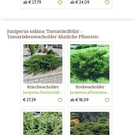
ab € 27,79
ab € 24,09
Juniperus sabina 'Tamariscifolia' -
Tamariskenwacholder ähnliche Pflanzen:
Kriechwacholder
Breitwacholder
Juniperus horizontalis 'Prince of Wales'
Juniperus pfitzeriana 'Mint Julep'
€ 27,29
ab € 18,09