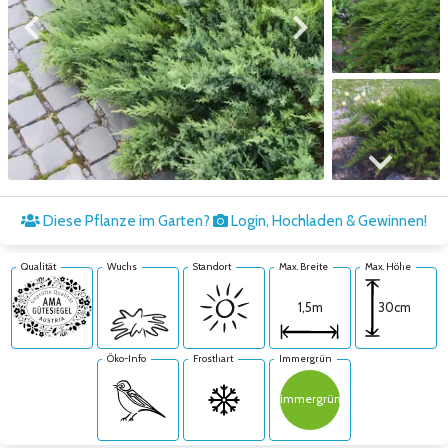
Zum vorigen Bild
Zum nächsten Bild
Zum nächsten Bild
Diese Pflanze im Garten?
Login, Hochladen & Gewinnen!
Qualität
Wuchs
Standort
Max. Breite
Max. Höhe
30cm
1,5m
Öko-Info
Frosthart
Immergrün
immergrün