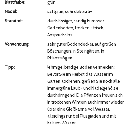
Blattfarbe:
grün
Nadel:
sattgrün, sehr dekorativ
Standort:
durchlässiger, sandig humoser
Gartenboden, trocken - frisch,
Anspruchslos
Verwendung:
sehr guter Bodendecker, auf großen
Böschungen, in Steingärten, in
Pflanztrögen
Tipp:
lehmige, bindige Böden vermeiden;
Bevor Sie im Herbst das Wasser im
Garten abdrehen, gießen Sie noch alle
immergrüne Laub- und Nadelgehölze
durchdringend. Die Pflanzen freuen sich
in trockenen Wintern auch immer wieder
über eine Gießkanne voll Wasser,
allerdings nur bei Plusgraden und mit
kaltem Wasser.