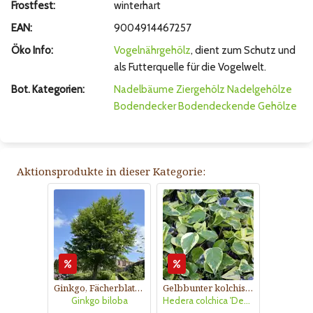
Frostfest:
winterhart
EAN:
9004914467257
Öko Info:
Vogelnährgehölz
, dient zum Schutz und
als Futterquelle für die Vogelwelt.
Bot. Kategorien:
Nadelbäume
Ziergehölz
Nadelgehölze
Bodendecker
Bodendeckende Gehölze
Aktionsprodukte in dieser Kategorie:
Ginkgo, Fächerblattbaum
Gelbbunter kolchischer Efeu
Ginkgo biloba
Hedera colchica 'Dentata Variegata'