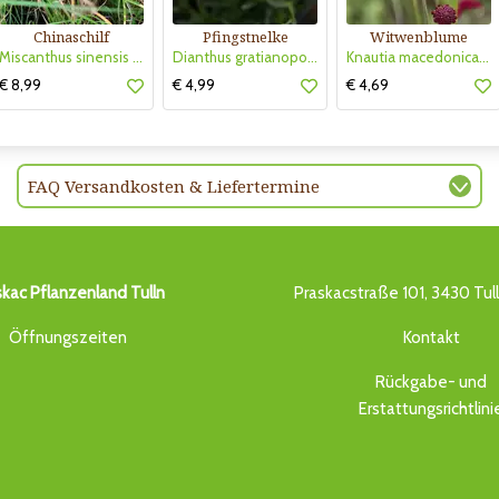
Chinaschilf
Pfingstnelke
Witwenblume
Miscanthus sinensis 'Strictus Dwarf'
Dianthus gratianopolitanus 'La Bourboule White'
Knautia macedonica 'Mars Midget'
€ 8,99
€ 4,99
€ 4,69
FAQ Versandkosten & Liefertermine
skac Pflanzenland Tulln
Praskacstraße 101, 3430 Tul
Öffnungszeiten
Kontakt
Rückgabe- und
Erstattungsrichtlini