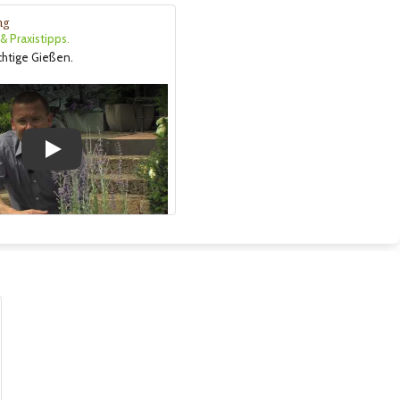
ng
 Praxistipps.
ichtige Gießen.
Play