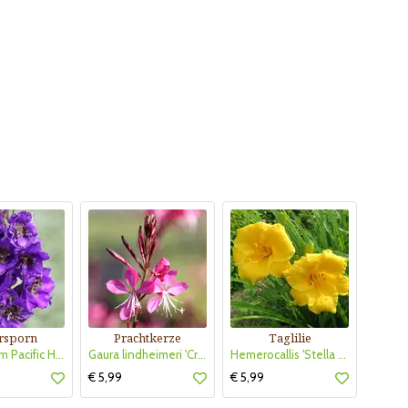
ersporn
Prachtkerze
Taglilie
Delphinium Pacific Hybr. 'Black Knight'
Gaura lindheimeri 'Crimson Butterflies'
Hemerocallis 'Stella de Oro'
€ 5,99
€ 5,99