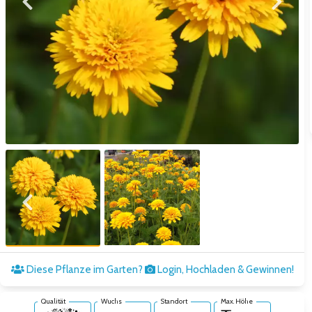
Zum vorigen Bild
Zum näc
Zum vorigen Bild
Zum näc
Diese Pflanze im Garten?
Login, Hochladen & Gewinnen!
Qualität
Wuchs
Standort
Max. Höhe