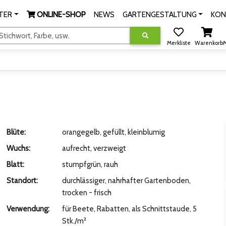
TER
ONLINE-SHOP
NEWS
GARTENGESTALTUNG
KON
tichwort, Farbe, usw.
Merkliste
Warenkorb
M
Blüte:
orangegelb, gefüllt, kleinblumig
Wuchs:
aufrecht, verzweigt
Blatt:
stumpfgrün, rauh
Standort:
durchlässiger, nahrhafter Gartenboden,
trocken - frisch
Verwendung:
für Beete, Rabatten, als Schnittstaude, 5
Stk./m²