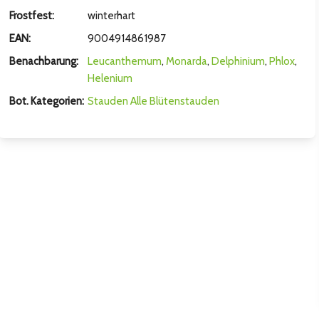
hsten Bild
Frostfest:
winterhart
EAN:
9004914861987
Benachbarung:
Leucanthemum
,
Monarda
,
Delphinium
,
Phlox
,
Helenium
Bot. Kategorien:
Stauden
Alle Blütenstauden
hsten Bild