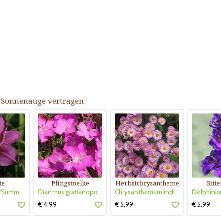
 - Sonnenauge vertragen:
ie
Pfingstnelke
Herbstchrysantheme
Ritt
Hemerocallis 'Summer Wine'
Dianthus gratianopolitanus 'La Bourboule'
Chrysanthemum indicum 'Anastasia'
€ 4,99
€ 5,99
€ 5,99