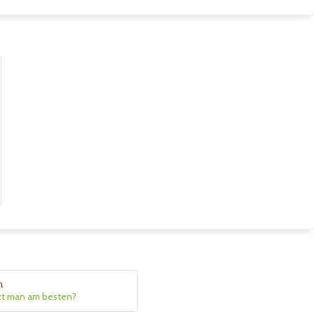
n
zt man am besten?