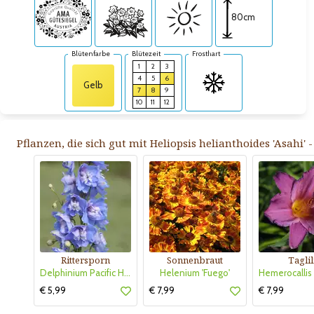
80cm
Blütenfarbe
Blütezeit
Frosthart
1
2
3
4
5
6
Gelb
7
8
9
10
11
12
Pflanzen, die sich gut mit Heliopsis helianthoides 'Asahi'
Rittersporn
Sonnenbraut
Taglil
Delphinium Pacific Hybr. 'Summer Skies'
Helenium 'Fuego'
€ 5,99
€ 7,99
€ 7,99