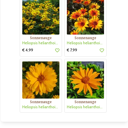
Sonnenauge
Sonnenauge
Heliopsis helianthoides 'Pitscheriana'
Heliopsis helianthoides 'Funky Spinner'
€ 4,99
€ 7,99
Sonnenauge
Sonnenauge
Heliopsis helianthoides 'Goldgefieder'
Heliopsis helianthoides 'Venus'