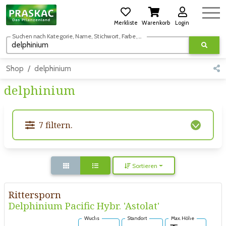
Merkliste
Warenkorb
Login
Suchen nach Kategorie, Name, Stichwort, Farbe, usw.
Shop
delphinium
delphinium
7 filtern.
Sortieren
Rittersporn
Delphinium Pacific Hybr. 'Astolat'
Wuchs
Standort
Max. Höhe