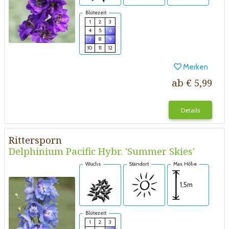
Blütezeit
1
2
3
4
5
6
7
8
9
10
11
12
Merken
ab € 5,99
Details
Rittersporn
Delphinium Pacific Hybr. 'Summer Skies'
Wuchs
Standort
Max. Höhe
1,5m
Blütezeit
1
2
3