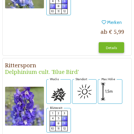
4
5
6
7
8
9
10
11
12
Merken
ab € 5,99
Details
Rittersporn
Delphinium cult. 'Blue Bird'
Wuchs
Standort
Max. Höhe
1,5m
Blütezeit
1
2
3
4
5
6
7
8
9
10
11
12