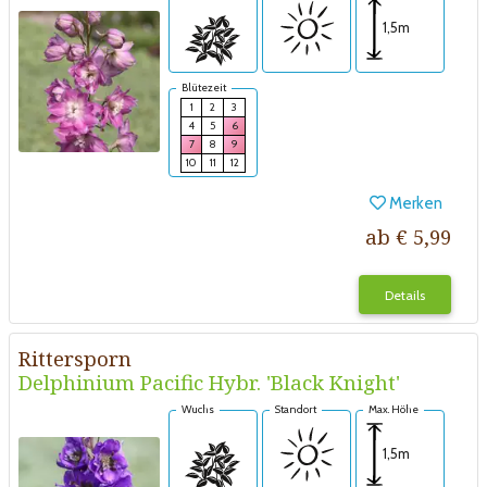
1,5m
Blütezeit
1
2
3
4
5
6
7
8
9
10
11
12
Merken
ab € 5,99
Details
Rittersporn
Delphinium Pacific Hybr. 'Black Knight'
Wuchs
Standort
Max. Höhe
1,5m