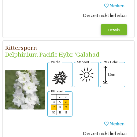
Merken
Derzeit nicht lieferbar
Details
Rittersporn
Delphinium Pacific Hybr. 'Galahad'
Wuchs
Standort
Max. Höhe
1,5m
Blütezeit
1
2
3
4
5
6
7
8
9
10
11
12
Merken
Derzeit nicht lieferbar