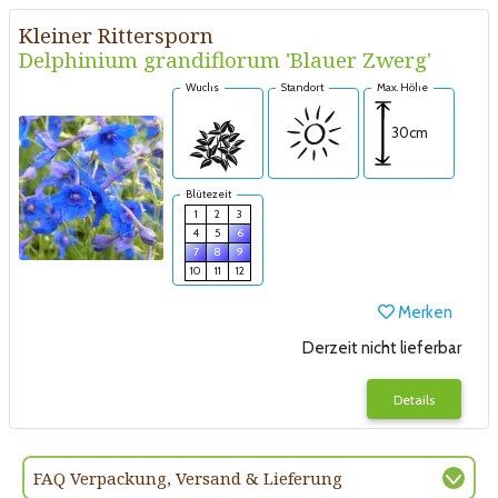
Kleiner Rittersporn
Delphinium grandiflorum 'Blauer Zwerg'
Wuchs
Standort
Max. Höhe
30cm
Blütezeit
1
2
3
4
5
6
7
8
9
10
11
12
Merken
Derzeit nicht lieferbar
Details
FAQ Verpackung, Versand & Lieferung