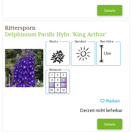
Details
Rittersporn
Delphinium Pacific Hybr. 'King Arthur'
Wuchs
Standort
Max. Höhe
1,5m
Blütezeit
1
2
3
4
5
6
7
8
9
10
11
12
Merken
Derzeit nicht lieferbar
Details