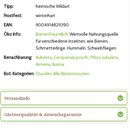
hsten Bild
Tipp:
heimische Wildart
Frostfest:
winterhart
EAN:
9004914829390
Öko Info:
Bienenfreundlich
: Wertvolle Nahrungsquelle
für verschiedene Insekten, wie Bienen,
Schmetterlinge, Hummeln, Schwebfliegen.
Benachbarung:
Aubrieta
,
Campanula posch.
,
Phlox subulata
,
Armeria
,
Aurinia
Bot. Kategorien:
Stauden
Alle Blütenstauden
hsten Bild
Versandinfo
Gärtnerqualität & Anwuchsgarantie