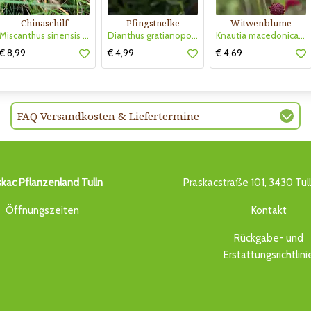
Chinaschilf
Pfingstnelke
Witwenblume
Miscanthus sinensis 'Strictus Dwarf'
Dianthus gratianopolitanus 'La Bourboule White'
Knautia macedonica 'Mars Midget'
€ 8,99
€ 4,99
€ 4,69
FAQ Versandkosten & Liefertermine
skac Pflanzenland Tulln
Praskacstraße 101, 3430 Tul
Öffnungszeiten
Kontakt
Rückgabe- und
Erstattungsrichtlini