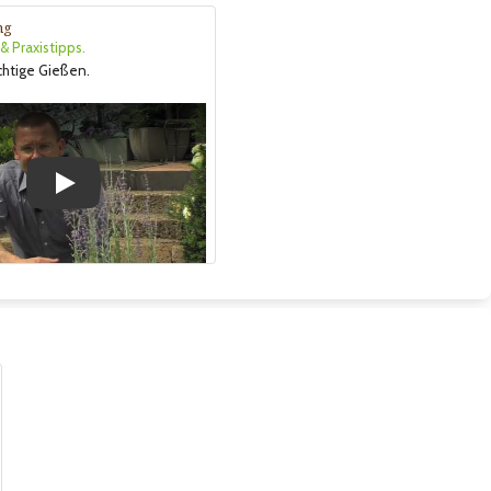
ng
 Praxistipps.
ichtige Gießen.
Play