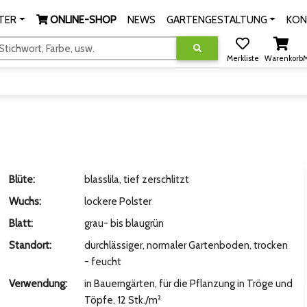
TER
ONLINE-SHOP
NEWS
GARTENGESTALTUNG
KON
tichwort, Farbe, usw.
Merkliste
Warenkorb
M
Blüte:
blasslila, tief zerschlitzt
Wuchs:
lockere Polster
Blatt:
grau- bis blaugrün
Standort:
durchlässiger, normaler Gartenboden, trocken
- feucht
Verwendung:
in Bauerngärten, für die Pflanzung in Tröge und
Töpfe, 12 Stk./m²