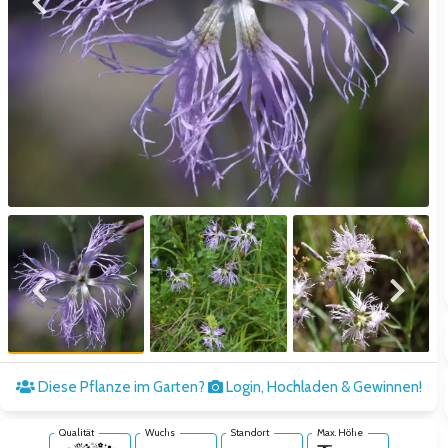
Zum vorigen Bild
Zum näc
Zum vorigen Bild
Zum näc
Diese Pflanze im Garten?
Login, Hochladen & Gewinnen!
Qualität
Wuchs
Standort
Max. Höhe