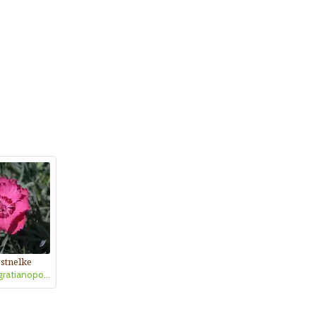
stnelke
Dianthus gratianopolitanus 'Rotkäppchen'