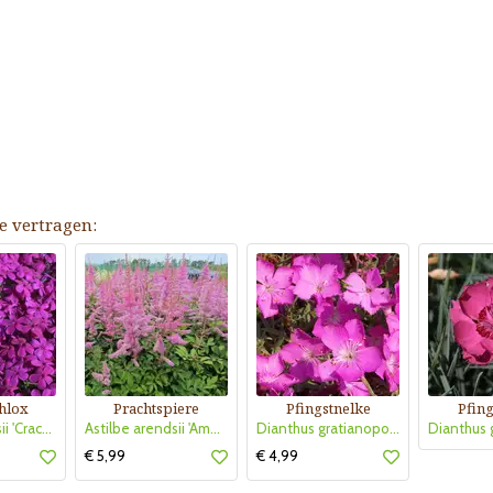
e vertragen:
hlox
Prachtspiere
Pfingstnelke
Pfing
Phlox douglasii 'Crackerjack'
Astilbe arendsii 'Amethyst'
Dianthus gratianopolitanus 'La Bourboule'
€ 5,99
€ 4,99