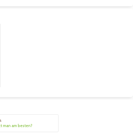
n
zt man am besten?