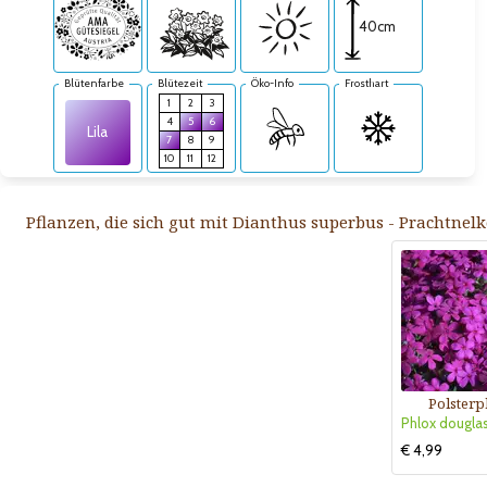
40cm
Blütenfarbe
Blütezeit
Öko-Info
Frosthart
1
2
3
4
5
6
Lila
7
8
9
10
11
12
Pflanzen, die sich gut mit Dianthus superbus - Prachtnelk
Polsterp
€ 4,99