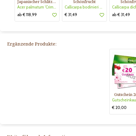
Japanischer Schlitzahorn
Schönfrucht
Schönfr
Acer palmatum 'Crimson Queen'
Callicarpa bodinieri giraldii
ab € 118,99
€ 31,49
ab € 31,49
Ergänzende Produkte:
Gutschein 2
€ 20,00