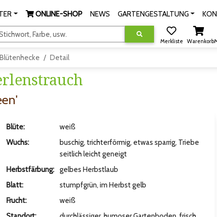
TER
ONLINE-SHOP
NEWS
GARTENGESTALTUNG
KON
tichwort, Farbe, usw.
Merkliste
Warenkorb
M
Blütenhecke
Detail
erlenstrauch
een'
Blüte:
weiß
Wuchs:
buschig, trichterförmig, etwas sparrig, Triebe
seitlich leicht geneigt
Herbstfärbung:
gelbes Herbstlaub
Blatt:
stumpfgrün, im Herbst gelb
Frucht:
weiß
Standort:
durchlässiger, humoser Gartenboden, frisch,