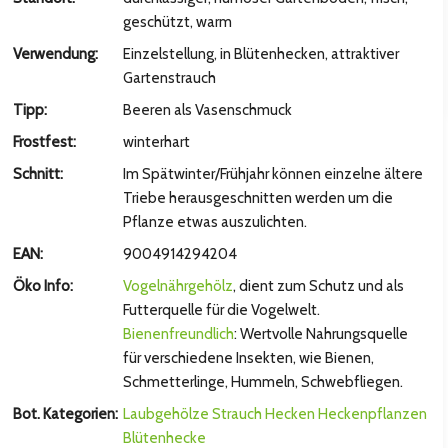
hsten Bild
geschützt, warm
Verwendung:
Einzelstellung, in Blütenhecken, attraktiver
Gartenstrauch
Tipp:
Beeren als Vasenschmuck
Frostfest:
winterhart
Schnitt:
Im Spätwinter/Frühjahr können einzelne ältere
Triebe herausgeschnitten werden um die
Pflanze etwas auszulichten.
EAN:
9004914294204
Öko Info:
Vogelnährgehölz
, dient zum Schutz und als
hsten Bild
Futterquelle für die Vogelwelt.
Bienenfreundlich
: Wertvolle Nahrungsquelle
für verschiedene Insekten, wie Bienen,
Schmetterlinge, Hummeln, Schwebfliegen.
Bot. Kategorien:
Laubgehölze
Strauch
Hecken
Heckenpflanzen
Blütenhecke