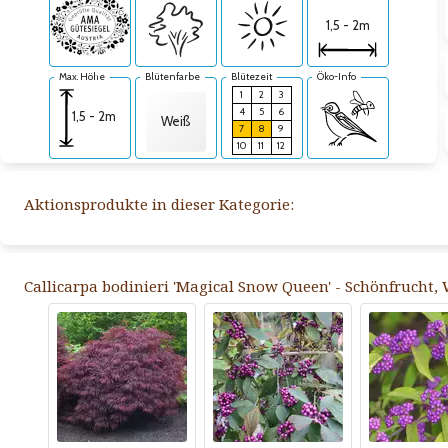
1,5 - 2m
Max. Höhe
Blütenfarbe
Blütezeit
Öko-Info
1
2
3
4
5
6
1,5 - 2m
Weiß
7
8
9
10
11
12
Aktionsprodukte in dieser Kategorie:
Callicarpa bodinieri 'Magical Snow Queen' - Schönfrucht,