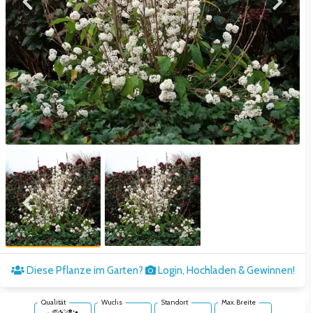
Zum vorigen Bild
Zum näc
Zum vorigen Bild
Zum näc
Diese Pflanze im Garten?
Login, Hochladen & Gewinnen!
Qualität
Wuchs
Standort
Max. Breite