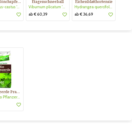
Weißer Mönchspfeffer
Etagenschneeball
Eichenblatthortensie
Vitex agnus-castus 'Alba'
Viburnum plicatum 'Summer Snowflake'
Hydrangea quercifolia 'Snowflake'
ab € 60,39
ab € 36,69
Bio Pflanzerde Praskac
Praskac Bio Pflanzerde