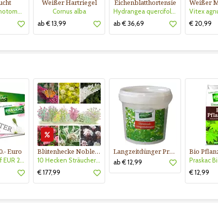
ucht
Weißer Hartriegel
Eichenblatthortensie
Callicarpa dichotoma 'Issai'
Cornus alba
Hydrangea quercifolia 'Snow Queen'
ab € 13,99
ab € 36,69
€ 20,99
0.- Euro
Blütenhecke Nobless-Kollektion Nr. 402
Langzeitdünger Praskac
Gutscheinkauf EUR 20.-
10 Hecken Sträucher - für 10 lfm Blütenhecke - Blühend März - Oktober
ab € 12,99
€ 177,99
€ 12,99