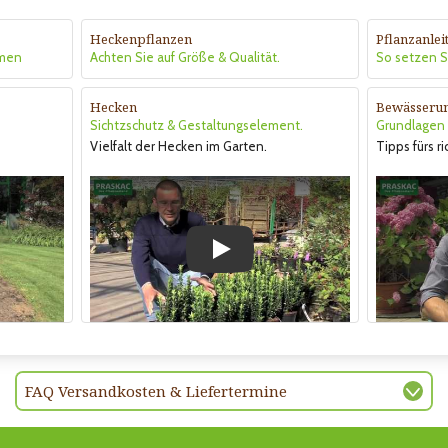
Heckenpflanzen
Pflanzanle
hmen
Achten Sie auf Größe & Qualität.
So setzen Si
Hecken
Bewässeru
Sichtzschutz & Gestaltungselement.
Grundlagen &
Vielfalt der Hecken im Garten.
Tipps fürs r
Play
FAQ Versandkosten & Liefertermine