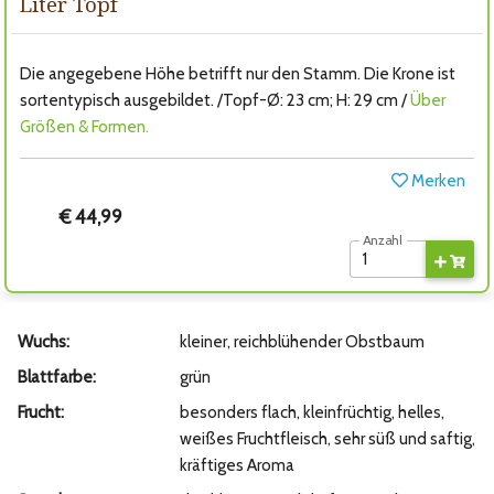
Liter Topf
Die angegebene Höhe betrifft nur den Stamm. Die Krone ist
sortentypisch ausgebildet. /Topf-Ø: 23 cm; H: 29 cm /
Über
Größen & Formen.
Merken
€ 44,99
Anzahl
Wuchs:
kleiner, reichblühender Obstbaum
Blattfarbe:
grün
Frucht:
besonders flach, kleinfrüchtig, helles,
weißes Fruchtfleisch, sehr süß und saftig,
kräftiges Aroma