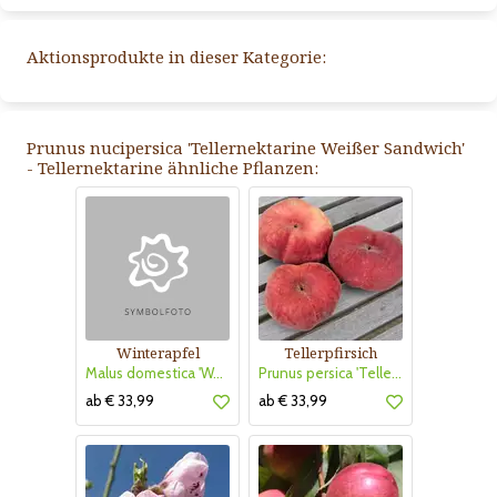
Aktionsprodukte in dieser Kategorie:
Prunus nucipersica 'Tellernektarine Weißer Sandwich'
- Tellernektarine ähnliche Pflanzen:
Winterapfel
Tellerpfirsich
Malus domestica 'Weißer Winterkalvill'
Prunus persica 'Tellerpfirsich Gelber Sandwich Bonn'
ab € 33,99
ab € 33,99