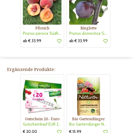
Pfirsich
Ringlotte
Prunus persica 'Südhaven'
Prunus domestica 'Graf Althans Ringlotte'
ab € 33,99
ab € 33,99
Ergänzende Produkte:
Gutschein 20.- Euro
Bio Gartendünger
Gutscheinkauf EUR 20.-
Bio Gartendünger Naturen
€ 20,00
€ 15,99