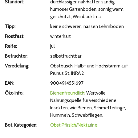
Standort:
durchlässiger, nahrhafter, sandig
humoser Gartenboden, sonnig warm,
geschützt, Weinbauklima
Tipp:
keine schweren, nassen Lehmböden
Frostfest:
winterhart
Reife:
Juli
Befruchter:
selbstfruchtbar
Veredelung:
Obstbusch, Halb- und Hochstamm auf
Prunus St. INRA 2
EAN:
9004914551697
Öko Info:
Bienenfreundlich
: Wertvolle
Nahrungsquelle für verschiedene
Insekten, wie Bienen, Schmetterlinge,
Hummeln, Schwebfliegen.
Bot. Kategorien:
Obst
Pfirsich/Nektarine