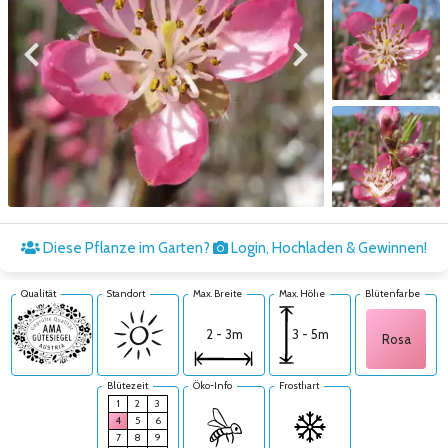
Zum vorigen Bild
Zum nächsten Bild
Zum nächsten Bild
Diese Pflanze im Garten?
Login, Hochladen & Gewinnen!
Qualität
Standort
Max. Breite
Max. Höhe
Blütenfarbe
3 - 5m
2 - 3m
Rosa
Blütezeit
Öko-Info
Frosthart
1
2
3
4
5
6
7
8
9