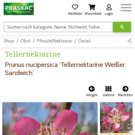
Merkliste
Warenkorb
Login
Suchen nach Kategorie, Name, Stichwort, Farbe, usw.
Shop
Obst
Pfirsich/Nektarine
Detail
Tellernektarine
Prunus nucipersica 'Tellernektarine Weißer
Sandwich'
Voriges
Galerie
Nächstes
Zum vorigen Bild