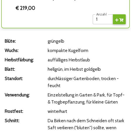
€ 219,00
Anzahl
Blüte:
grüngelb
Wuchs:
kompakte Kugelform
Herbstfärbung:
auffälliges Herbstlaub
Blatt:
hellgrün, im Herbst goldgelb
Standort:
durchlässiger Gartenboden, trocken -
feucht
Verwendung:
Einzelstellung in Garten & Park, für Topf-
& Trogbepflanzung, für kleine Gärten
Frostfest:
winterhart
Schnitt:
Da Birken nach dem Schneiden oft stark
Saft verlieren ("bluten") sollte, wenn