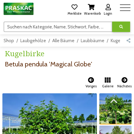
Merkliste
Warenkorb
Login
Suchen nach Kategorie, Name, Stichwort, Farbe, usw.
Shop
Laubgehölze
Alle Bäume
Laubbäume
Kugelform
Kugelbirke
Betula pendula 'Magical Globe'
Voriges
Galerie
Nächstes
Zum vorigen Bild