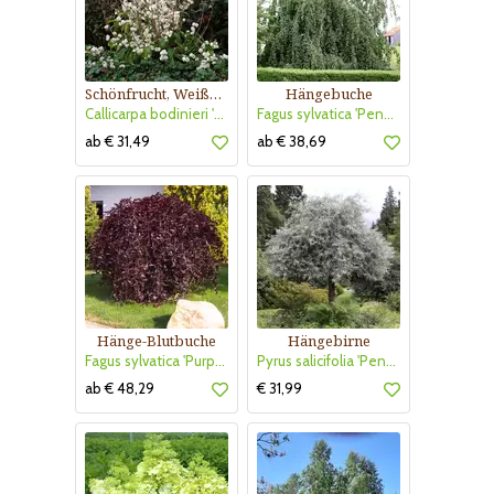
Schönfrucht, Weißer Liebesperlenstrauch
Hängebuche
Callicarpa bodinieri 'Magical Snow Queen'
Fagus sylvatica 'Pendula'
ab € 31,49
ab € 38,69
Hänge-Blutbuche
Hängebirne
Fagus sylvatica 'Purpurea Pendula'
Pyrus salicifolia 'Pendula'
ab € 48,29
€ 31,99