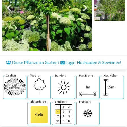
Zum vorigen Bild
Zum nächsten Bild
Zum nächsten Bild
Diese Pflanze im Garten?
Login, Hochladen & Gewinnen!
Qualität
Wuchs
Standort
Max. Breite
Max. Höhe
1,5m
1m
Blütenfarbe
Blütezeit
Frosthart
1
2
3
4
5
6
Gelb
7
8
9
10
11
12