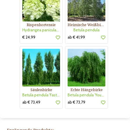
Rispenhortensie
Heimische Weißbirke
Hydrangea paniculata 'Magical Moonlight'
Betula pendula
€ 24,99
ab € 41,99
Säulenbirke
Echte Hängebirke
Betula pendula 'Fastigiata'
Betula pendula 'Youngii'
ab € 73,49
ab € 73,79