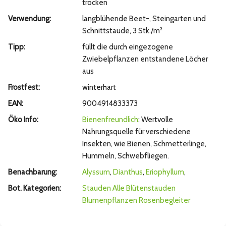
trocken
Verwendung:
langblühende Beet-, Steingarten und
Schnittstaude, 3 Stk./m²
Tipp:
füllt die durch eingezogene
Zwiebelpflanzen entstandene Löcher
aus
Frostfest:
winterhart
EAN:
9004914833373
Öko Info:
Bienenfreundlich
: Wertvolle
Nahrungsquelle für verschiedene
Insekten, wie Bienen, Schmetterlinge,
Hummeln, Schwebfliegen.
Benachbarung:
Alyssum
,
Dianthus
,
Eriophyllum
,
Bot. Kategorien:
Stauden
Alle Blütenstauden
Blumenpflanzen
Rosenbegleiter