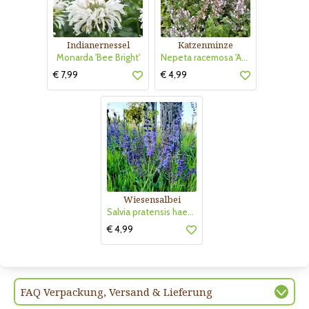
Indianernessel
Katzenminze
Monarda 'Bee Bright'
Nepeta racemosa 'Amelia'
€ 7,99
€ 4,99
Wiesensalbei
Salvia pratensis haematodes
€ 4,99
FAQ Verpackung, Versand & Lieferung