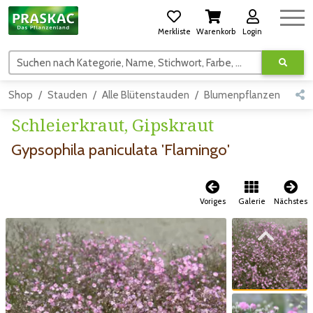
Merkliste
Warenkorb
Login
Suchen nach Kategorie, Name, Stichwort, Farbe, usw.
Shop
Stauden
Alle Blütenstauden
Blumenpflanzen
Ros
Schleierkraut, Gipskraut
Gypsophila paniculata 'Flamingo'
Voriges
Galerie
Nächstes
Zum vorigen Bild