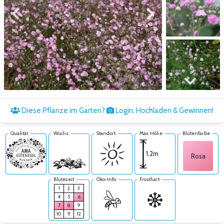
Zum vorigen Bild
Zum nächsten Bild
Zum nächsten Bild
Diese Pflanze im Garten?
Login, Hochladen & Gewinnen!
Qualität
Wuchs
Standort
Max. Höhe
Blütenfarbe
1,2m
Rosa
Blütezeit
Öko-Info
Frosthart
1
2
3
4
5
6
7
8
9
10
11
12