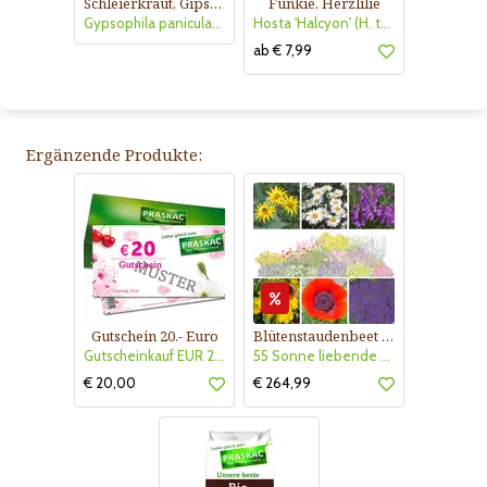
Schleierkraut, Gipskraut
Funkie, Herzlilie
Gypsophila paniculata 'Bristol Fairy'
Hosta 'Halcyon' (H. tardiana)
ab € 7,99
Ergänzende Produkte:
Gutschein 20.- Euro
Blütenstaudenbeet Kollektion Nr. 504
Gutscheinkauf EUR 20.-
55 Sonne liebende Stauden für 6 m² Beet mit Pflanzplan
€ 20,00
€ 264,99