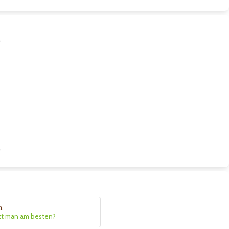
n
zt man am besten?