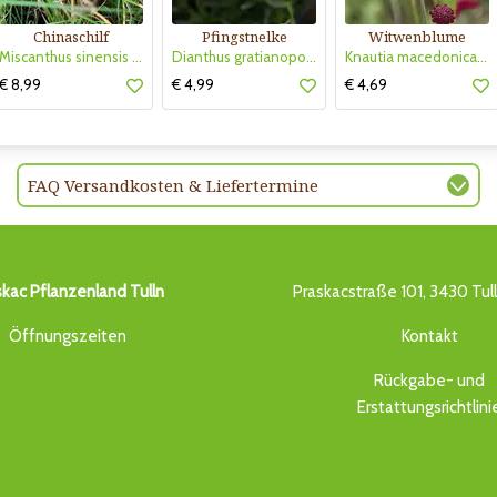
Chinaschilf
Pfingstnelke
Witwenblume
Miscanthus sinensis 'Strictus Dwarf'
Dianthus gratianopolitanus 'La Bourboule White'
Knautia macedonica 'Mars Midget'
€ 8,99
€ 4,99
€ 4,69
FAQ Versandkosten & Liefertermine
skac Pflanzenland Tulln
Praskacstraße 101, 3430 Tul
Öffnungszeiten
Kontakt
Rückgabe- und
Erstattungsrichtlini