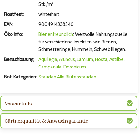
hsten Bild
Stk./m²
Frostfest:
winterhart
EAN:
9004914338540
Öko Info:
Bienenfreundlich
: Wertvolle Nahrungsquelle
für verschiedene Insekten, wie Bienen,
Schmetterlinge, Hummeln, Schwebfliegen.
Benachbarung:
Aquilegia
,
Aruncus
,
Lamium
,
Hosta
,
Astilbe
,
Campanula
,
Doronicum
Bot. Kategorien:
Stauden
Alle Blütenstauden
hsten Bild
Versandinfo
Gärtnerqualität & Anwuchsgarantie