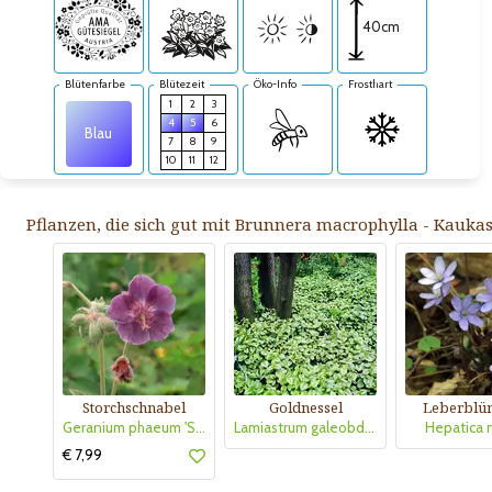
40cm
Blütenfarbe
Blütezeit
Öko-Info
Frosthart
1
2
3
4
5
6
Blau
7
8
9
10
11
12
Pflanzen, die sich gut mit Brunnera macrophylla - Kauka
Storchschnabel
Goldnessel
Leberblü
Geranium phaeum 'Samobor'
Lamiastrum galeobdolon 'Florentinum'
Hepatica n
€ 7,99