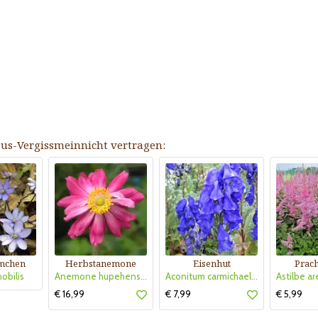
sus-Vergissmeinnicht vertragen:
mchen
Herbstanemone
Eisenhut
Prach
obilis
Anemone hupehensis 'Prinz Heinrich'
Aconitum carmichaelii 'Arendsii'
€ 16,99
€ 7,99
€ 5,99