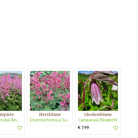
tspiere
Herzblume
Glockenblume
Astilbe arendsii 'Amethyst'
Dicentra formosa 'Luxuriant'
Campanula 'Elizabeth'
€ 7,99