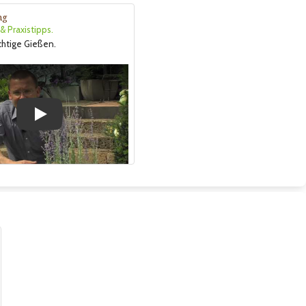
ng
 Praxistipps.
ichtige Gießen.
Play