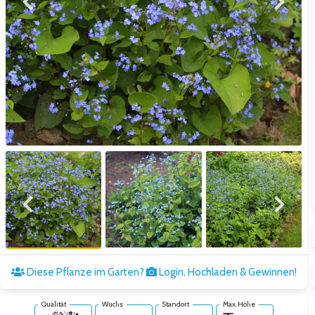
Zum vorigen Bild
Zum näc
Zum vorigen Bild
Zum näc
Diese Pflanze im Garten?
Login, Hochladen & Gewinnen!
Qualität
Wuchs
Standort
Max. Höhe