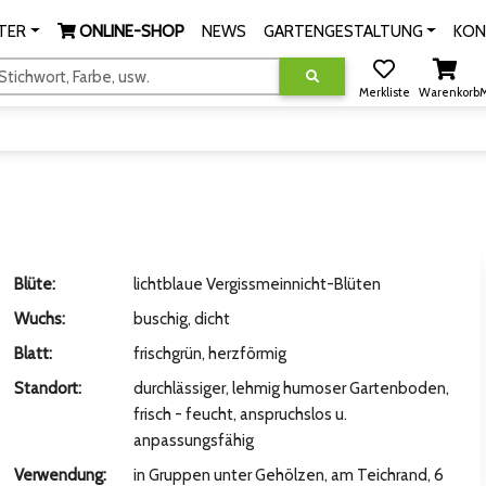
TER
ONLINE-SHOP
NEWS
GARTENGESTALTUNG
KON
tichwort, Farbe, usw.
Merkliste
Warenkorb
M
Blüte:
lichtblaue Vergissmeinnicht-Blüten
Wuchs:
buschig, dicht
Blatt:
frischgrün, herzförmig
Standort:
durchlässiger, lehmig humoser Gartenboden,
frisch - feucht, anspruchslos u.
anpassungsfähig
Verwendung:
in Gruppen unter Gehölzen, am Teichrand, 6