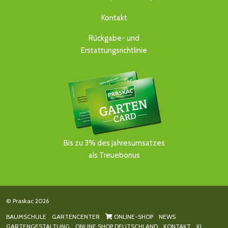
Kontakt
Rückgabe- und
Erstattungsrichtlinie
Bis zu 3% des Jahresumsatzes
als Treuebonus
© Praskac 2026
BAUMSCHULE
GARTENCENTER
ONLINE-SHOP
NEWS
GARTENGESTALTUNG
ONLINE SHOP DEUTSCHLAND
KONTAKT
KI