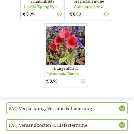
Schaumblüte
Herbstanemone
Tiarella 'Spring Symphony'
Anemone 'Snow'
€ 8,99
€ 8,99
Lungenkraut
Pulmonaria 'Srimps on the Barbie'
€ 8,99
FAQ Verpackung, Versand & Lieferung
FAQ Versandkosten & Liefertermine