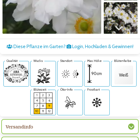
Zum nächsten Bild
Diese Pflanze im Garten?
Login, Hochladen & Gewinnen!
Qualität
Wuchs
Standort
Max. Höhe
Blütenfarbe
90cm
Weiß
Blütezeit
Öko-Info
Frosthart
1
2
3
4
5
6
7
8
9
10
11
12
Versandinfo