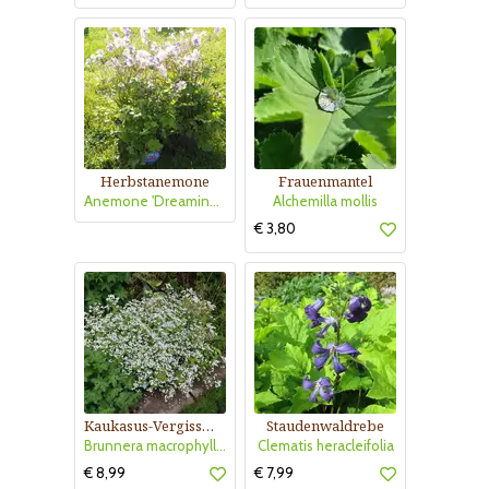
Herbstanemone
Frauenmantel
Anemone 'Dreaming Swan'
Alchemilla mollis
€ 3,80
Kaukasus-Vergissmeinnicht
Staudenwaldrebe
Brunnera macrophylla 'Betty Bowring'
Clematis heracleifolia
€ 8,99
€ 7,99