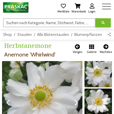
Merkliste
Warenkorb
Login
Suchen nach Kategorie, Name, Stichwort, Farbe, usw.
Shop
Stauden
Alle Blütenstauden
Blumenpflanzen
Sch
Herbstanemone
Voriges
Galerie
Nächstes
Anemone 'Whirlwind'
Zum vorigen Bild
Zum vorigen Bild
Zum nächsten Bild