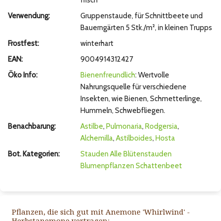
frisch
Verwendung:
Gruppenstaude, für Schnittbeete und
Bauerngärten 5 Stk./m², in kleinen Trupps
Frostfest:
winterhart
EAN:
9004914312427
Öko Info:
Bienenfreundlich
: Wertvolle
Nahrungsquelle für verschiedene
Insekten, wie Bienen, Schmetterlinge,
Hummeln, Schwebfliegen.
Benachbarung:
Astilbe
,
Pulmonaria
,
Rodgersia
,
Alchemilla
,
Astilboides
,
Hosta
Bot. Kategorien:
Stauden
Alle Blütenstauden
Blumenpflanzen
Schattenbeet
Pflanzen, die sich gut mit Anemone 'Whirlwind' -
Herbstanemone vertragen: