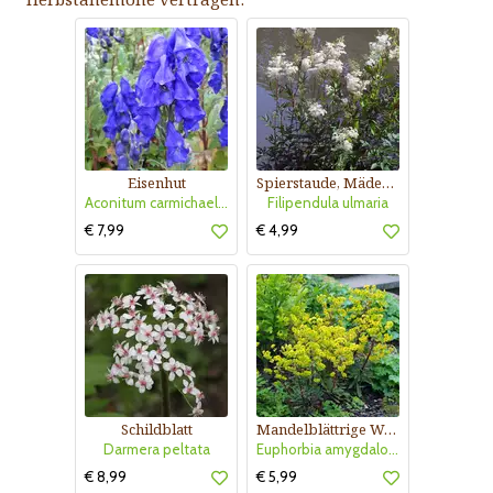
Eisenhut
Spierstaude, Mädesüß
Aconitum carmichaelii 'Arendsii'
Filipendula ulmaria
€ 7,99
€ 4,99
Schildblatt
Mandelblättrige Wolfsmilch
Darmera peltata
Euphorbia amygdaloides 'Purpurea'
€ 8,99
€ 5,99