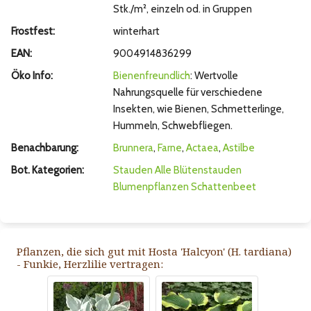
Stk./m², einzeln od. in Gruppen
Frostfest:
winterhart
EAN:
9004914836299
Öko Info:
Bienenfreundlich
: Wertvolle
Nahrungsquelle für verschiedene
Insekten, wie Bienen, Schmetterlinge,
Hummeln, Schwebfliegen.
Benachbarung:
Brunnera
,
Farne
,
Actaea
,
Astilbe
Bot. Kategorien:
Stauden
Alle Blütenstauden
Blumenpflanzen
Schattenbeet
Pflanzen, die sich gut mit Hosta 'Halcyon' (H. tardiana)
- Funkie, Herzlilie vertragen: