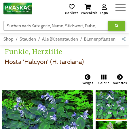
Merkliste
Warenkorb
Login
Suchen nach Kategorie, Name, Stichwort, Farbe, usw.
Shop
Stauden
Alle Blütenstauden
Blumenpflanzen
Sch
Funkie, Herzlilie
Hosta 'Halcyon' (H. tardiana)
Voriges
Galerie
Nächstes
Zum vorigen Bild