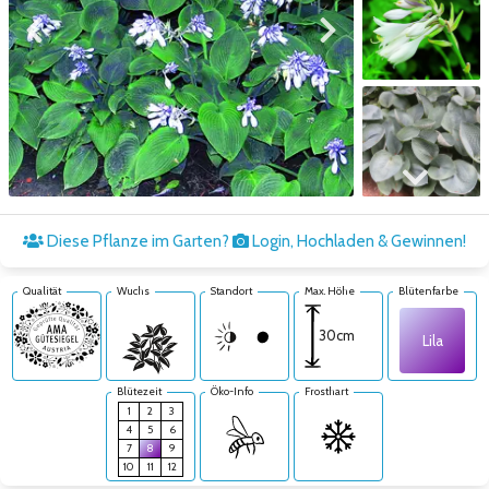
Zum vorigen Bild
Zum nächsten Bild
Zum nächsten Bild
Diese Pflanze im Garten?
Login, Hochladen & Gewinnen!
Qualität
Wuchs
Standort
Max. Höhe
Blütenfarbe
30cm
Lila
Blütezeit
Öko-Info
Frosthart
1
2
3
4
5
6
7
8
9
10
11
12