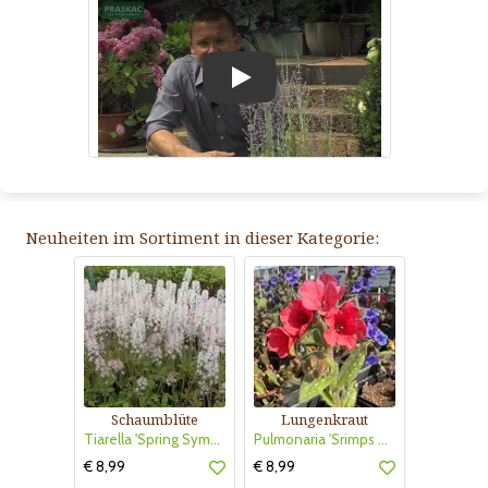
Play
Neuheiten im Sortiment in dieser Kategorie:
Schaumblüte
Lungenkraut
Tiarella 'Spring Symphony'
Pulmonaria 'Srimps on the Barbie'
€ 8,99
€ 8,99