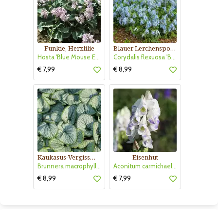
Funkie, Herzlilie
Blauer Lerchensporn
Hosta 'Blue Mouse Ears'
Corydalis flexuosa 'Blue Heron'
€ 7,99
€ 8,99
Kaukasus-Vergissmeinnicht
Eisenhut
Brunnera macrophylla 'Silver Heart'
Aconitum carmichaelii 'Cloudy'
€ 8,99
€ 7,99