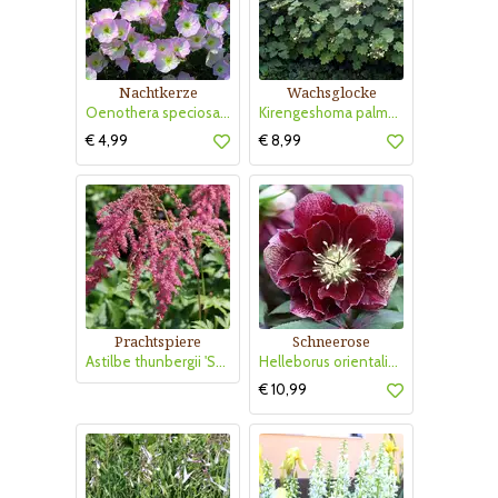
Nachtkerze
Wachsglocke
Oenothera speciosa 'Siskiyou'
Kirengeshoma palmata
€ 4,99
€ 8,99
Prachtspiere
Schneerose
Astilbe thunbergii 'Straußenfeder'
Helleborus orientalis 'Double Ellen Flash'
€ 10,99