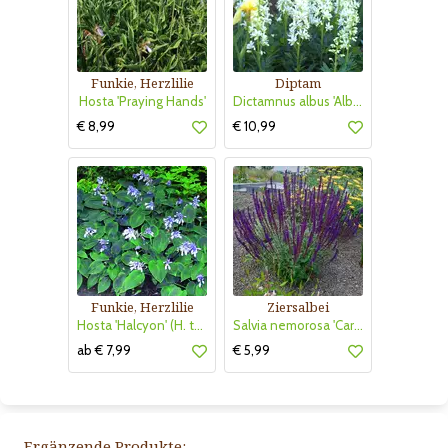
Funkie, Herzlilie
Diptam
Hosta 'Praying Hands'
Dictamnus albus 'Albiflorus'
€ 8,99
€ 10,99
Funkie, Herzlilie
Ziersalbei
Hosta 'Halcyon' (H. tardiana)
Salvia nemorosa 'Caradonna'
ab € 7,99
€ 5,99
Ergänzende Produkte: