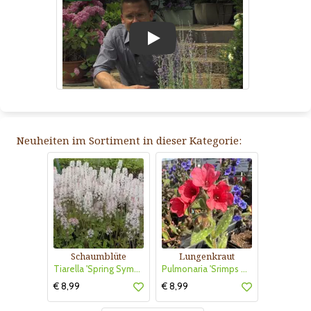
Play
Neuheiten im Sortiment in dieser Kategorie:
Schaumblüte
Lungenkraut
Tiarella 'Spring Symphony'
Pulmonaria 'Srimps on the Barbie'
€ 8,99
€ 8,99