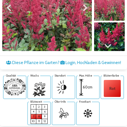
Zum vorigen Bild
Zum nächsten Bild
Zum nächsten Bild
Diese Pflanze im Garten?
Login, Hochladen & Gewinnen!
Qualität
Wuchs
Standort
Max. Höhe
Blütenfarbe
60cm
Rot
Blütezeit
Öko-Info
Frosthart
1
2
3
4
5
6
7
8
9
10
11
12