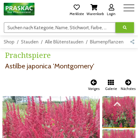
Merkliste
Warenkorb
Login
Suchen nach Kategorie, Name, Stichwort, Farbe, usw.
Shop
Stauden
Alle Blütenstauden
Blumenpflanzen
Sch
Prachtspiere
Astilbe japonica 'Montgomery'
Voriges
Galerie
Nächstes
Zum vorigen Bild