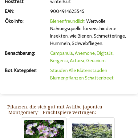
Frostfest:
winterhart
EAN:
9004914825545
Öko Info:
Bienenfreundlich
: Wertvolle
Nahrungsquelle für verschiedene
Insekten, wie Bienen, Schmetterlinge,
Hummeln, Schwebfliegen.
Benachbarung:
Campanula
,
Anemone
,
Digitalis
,
Bergenia
,
Actaea
,
Geranium
,
Bot. Kategorien:
Stauden
Alle Blütenstauden
Blumenpflanzen
Schattenbeet
Pflanzen, die sich gut mit Astilbe japonica
'Montgomery' - Prachtspiere vertragen: