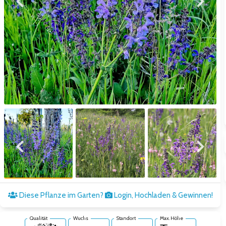
Zum vorigen Bild
Zum näc
Zum vorigen Bild
Zum näc
Diese Pflanze im Garten?
Login, Hochladen & Gewinnen!
Qualität
Wuchs
Standort
Max. Höhe