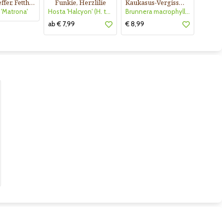
Mauerpfeffer, Fetthenne
Funkie, Herzlilie
Kaukasus-Vergissmeinnicht
'Matrona'
Hosta 'Halcyon' (H. tardiana)
Brunnera macrophylla 'Jack Frost'
ab € 7,99
€ 8,99