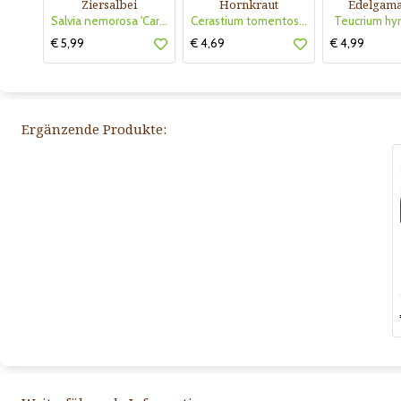
Ziersalbei
Hornkraut
Edelgam
Salvia nemorosa 'Caradonna'
Cerastium tomentosum 'Silberteppich'
Teucrium hy
€ 5,99
€ 4,69
€ 4,99
Ergänzende Produkte: