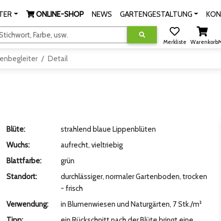
TER
ONLINE-SHOP
NEWS
GARTENGESTALTUNG
KON
tichwort, Farbe, usw.
Merkliste
Warenkorb
M
enbegleiter
Detail
Blüte:
strahlend blaue Lippenblüten
Wuchs:
aufrecht, vieltriebig
Blattfarbe:
grün
Standort:
durchlässiger, normaler Gartenboden, trocken
- frisch
Verwendung:
in Blumenwiesen und Naturgärten, 7 Stk./m²
Tipp:
ein Rückschnitt nach der Blüte bringt eine