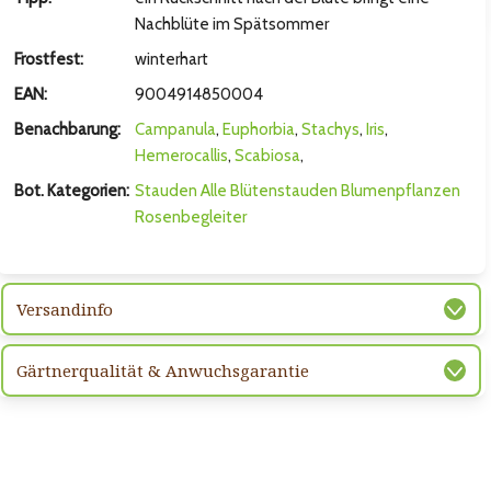
hsten Bild
Nachblüte im Spätsommer
Frostfest:
winterhart
EAN:
9004914850004
Benachbarung:
Campanula
,
Euphorbia
,
Stachys
,
Iris
,
Hemerocallis
,
Scabiosa
,
Bot. Kategorien:
Stauden
Alle Blütenstauden
Blumenpflanzen
Rosenbegleiter
Versandinfo
hsten Bild
Gärtnerqualität & Anwuchsgarantie