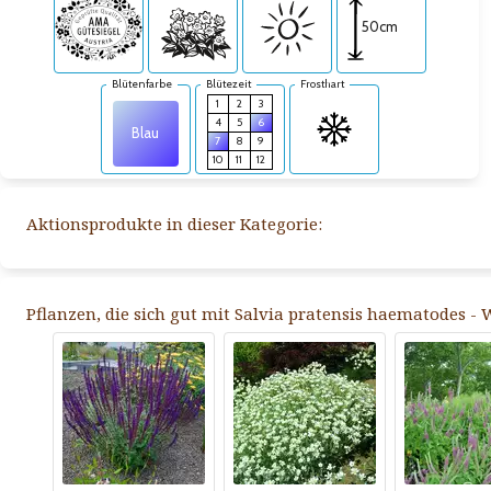
50cm
Blütenfarbe
Blütezeit
Frosthart
1
2
3
4
5
6
Blau
7
8
9
10
11
12
Aktionsprodukte in dieser Kategorie:
Pflanzen, die sich gut mit Salvia pratensis haematodes - 