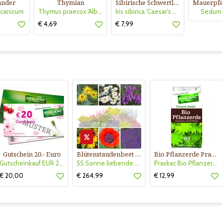
ander
Thymian
Sibirische Schwertlilie
rcanicum
Thymus praecox 'Albiflorus'
Iris sibirica 'Caesar's Brother'
Sedum 
€ 4,69
€ 7,99
Gutschein 20.- Euro
Blütenstaudenbeet Kollektion Nr. 504
Bio Pflanzerde Praskac
Gutscheinkauf EUR 20.-
55 Sonne liebende Stauden für 6 m² Beet mit Pflanzplan
Praskac Bio Pflanzerde
€ 20,00
€ 264,99
€ 12,99