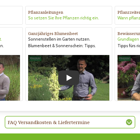
Pflanzanleitungen
Pflanzzeite
So setzen Sie Ihre Pflanzen richtig ein.
Wann pflan
Ganzjähriges Blumenbeet
Bewässeru
t.
Sonnenstellen im Garten nutzen.
Grundlagen &
n.
Blumenbeet & Sonnenschein: Tipps.
Tipps fürs r
Play
FAQ Versandkosten & Liefertermine