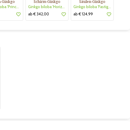
n-Ginkgo
Schirm-Ginkgo
Säulen-Ginkgo
Ginkgo biloba 'Princeton Sentry'
Ginkgo biloba 'Horizontalis'
Ginkgo biloba 'Fastigiata'
9
ab € 342,00
ab € 124,99