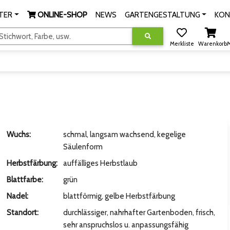
TER
ONLINE-SHOP
NEWS
GARTENGESTALTUNG
KON
tichwort, Farbe, usw.
Merkliste
Warenkorb
M
Wuchs:
schmal, langsam wachsend, kegelige
Säulenform
Herbstfärbung:
auffälliges Herbstlaub
Blattfarbe:
grün
Nadel:
blattförmig, gelbe Herbstfärbung
Standort:
durchlässiger, nahrhafter Gartenboden, frisch,
sehr anspruchslos u. anpassungsfähig