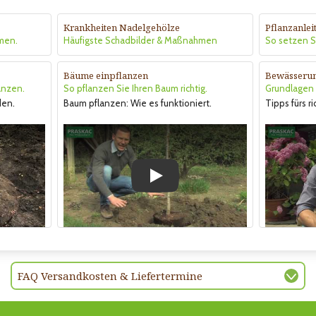
Krankheiten Nadelgehölze
Pflanzanle
men.
Häufigste Schadbilder & Maßnahmen
So setzen Si
Bäume einpflanzen
Bewässeru
anzen.
So pflanzen Sie Ihren Baum richtig.
Grundlagen &
den.
Baum pflanzen: Wie es funktioniert.
Tipps fürs r
Play
FAQ Versandkosten & Liefertermine