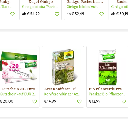
Geschlitzter Ginkgo (Laciniata-Form)
Kugel-Ginkgo
Ginkgo, Fächerblattbaum
Säule
Ginkgo biloba 'Saratoga'
Ginkgo biloba 'Mariken'
Ginkgo biloba 'Autumn Gold'
ab € 54,29
ab € 52,49
ab € 30,1
Gutschein 20.- Euro
Azet Koniferen Dünger
Bio Pflanzerde Praskac
Gutscheinkauf EUR 20.-
Koniferendünger Azet
Praskac Bio Pflanzerde
€ 20,00
€ 14,99
€ 12,99