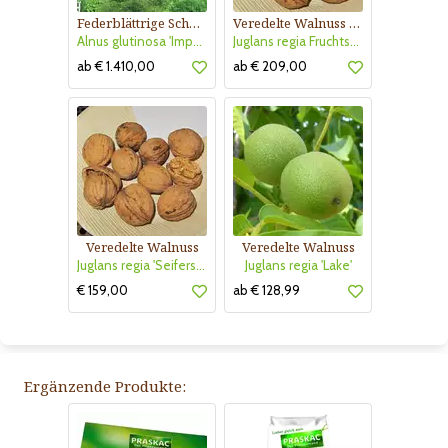
Federblättrige Schwarzerle
Veredelte Walnuss - großfrüchtig
Alnus glutinosa 'Imperialis'
Juglans regia Fruchtsorte
ab € 1.410,00
ab € 209,00
Veredelte Walnuss
Veredelte Walnuss
Juglans regia 'Seifersdorfer Runde'
Juglans regia 'Lake'
€ 159,00
ab € 128,99
Ergänzende Produkte: