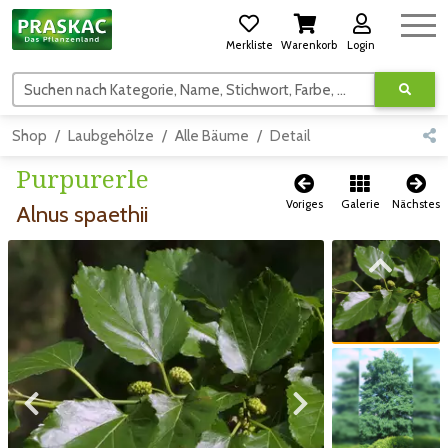
Merkliste
Warenkorb
Login
Suchen nach Kategorie, Name, Stichwort, Farbe, usw.
Shop
Laubgehölze
Alle Bäume
Detail
Purpurerle
Voriges
Galerie
Nächstes
Alnus spaethii
Zum vorigen Bild
Zum vorigen Bild
Zum nächsten Bild