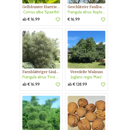
Gelbbunter Hartriegel
Geschlitzter Faulbaum
Cornus alba 'Spaethii'
Frangula alnus 'Aspleniifolia'
ab € 16,99
€ 16,99
Farnblättriger Säulen-Faulbaum
Veredelte Walnuss
Frangula alnus 'Fine Line'
Juglans regia 'Mars'
ab € 16,99
ab € 128,99