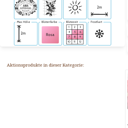
2m
Max. Höhe
Blütenfarbe
Blütezeit
Frosthart
1
2
3
4
5
6
2m
Rosa
7
8
9
10
11
12
Aktionsprodukte in dieser Kategorie: