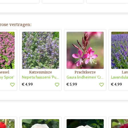
rrose vertragen:
essel
Katzenminze
Prachtkerze
Lav
y Spice'
Nepeta faassenii 'Purrsian Blue'
Gaura lindheimeri 'Crimson Butterflies'
€ 4,99
€ 5,99
€ 4,99