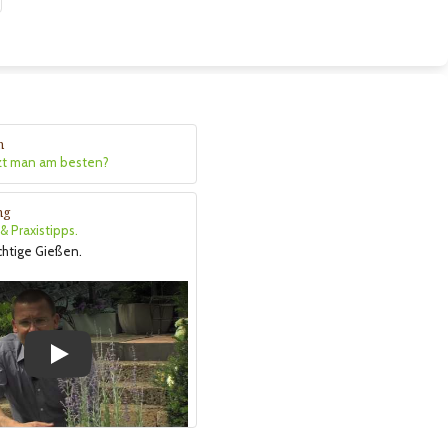
n
zt man am besten?
ng
 Praxistipps.
ichtige Gießen.
Play