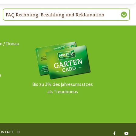
FAQ Rechnung, Bezahlung und Reklamation
ln / Donau
e
Bis zu 3% des Jahresumsatzes
als Treuebonus
ONTAKT
KI