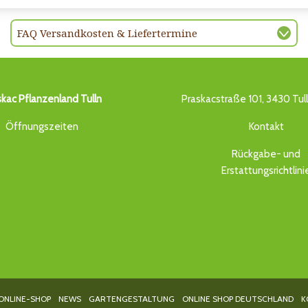
FAQ Versandkosten & Liefertermine
skac Pflanzenland Tulln
Praskacstraße 101, 3430 Tul
Öffnungszeiten
Kontakt
Rückgabe- und
Erstattungsrichtlini
ONLINE-SHOP
NEWS
GARTENGESTALTUNG
ONLINE SHOP DEUTSCHLAND
K