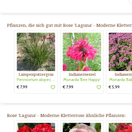
Pflanzen, die sich gut mit Rose 'Laguna' - Moderne Klette
Lampenputzergras
Indianernessel
Indianern
Pennisetum alopec. 'Red Head'
Monarda 'Bee Happy'
Monarda 'Bab
€ 7,99
€ 7,99
€ 5,99
Rose 'Laguna' - Moderne Kletterrose ähnliche Pflanzen: