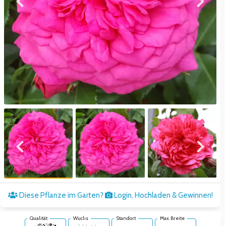
Zum vorigen Bild
Zum näc
Zum vorigen Bild
Zum näc
Diese Pflanze im Garten?
Login, Hochladen & Gewinnen!
Qualität
Wuchs
Standort
Max. Breite