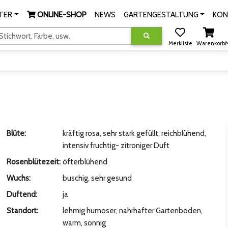
TER
ONLINE-SHOP
NEWS
GARTENGESTALTUNG
KON
tichwort, Farbe, usw.
Merkliste
Warenkorb
M
Blüte:
kräftig rosa, sehr stark gefüllt, reichblühend,
intensiv fruchtig- zitroniger Duft
Rosenblütezeit:
öfterblühend
Wuchs:
buschig, sehr gesund
Duftend:
ja
Standort:
lehmig humoser, nahrhafter Gartenboden,
warm, sonnig