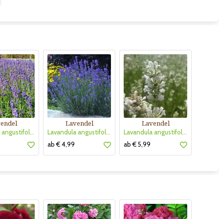
endel
Lavendel
Lavendel
Lavandula angustifolia 'Hidcote'
Lavandula angustifolia 'Munstead'
Lavandula angustifolia 'Arctic Snow'
ab € 4,99
ab € 5,99