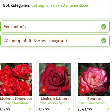
Bot. Kategorien:
Kletterpflanzen
Kletterrosen
Rosen
Versandinfo
Gärtnerqualität & Anwuchsgarantie
Moderne Kletterrose
Moderne Edelrose
Beetrose
Rose 'Florentina'
Rose 'Wiener Symphoniker'
Rose 'Blumenstadt Tulln'
€ 19,99
€ 19,99
ab € 17,99