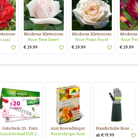
tterrose
Moderne Kletterrose
Moderne Kletterrose
Moderne 
s Jazz'
Rose 'New Dawn'
Rose 'Palais Royal'
Rose 'Per
€ 29,99
€ 29,99
€ 29,99
Gutschein 20.- Euro
Azet Rosendünger
Handschuhe Rose Buisson
Gutscheinkauf EUR 20.-
Rosendünger Azet
ab € 19,99