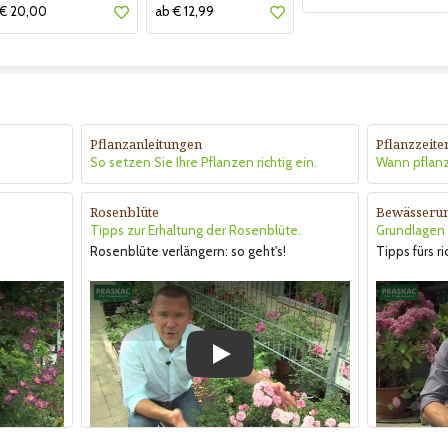
€ 20,00
ab € 12,99
Pflanzanleitungen
Pflanzzeite
So setzen Sie Ihre Pflanzen richtig ein.
Wann pflan
Rosenblüte
Bewässeru
Tipps zur Erhaltung der Rosenblüte.
Grundlagen &
Rosenblüte verlängern: so geht's!
Tipps fürs r
Play