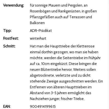
hsten Bild
Verwendung:
für sonnige Mauern und Pergolen, an
Rosenbögen und Rankgerüsten, in großen
Pflanzgefäßen auch auf Terrassen und
Balkonen
Tipp:
ADR-Prädikat
Frostfest:
winterhart
Schnitt:
Hat man die Haupttriebe der Kletterrose
einmal dorthin gezogen, wo man sie haben
möchte, werden die Seitentriebe im Frühjahr
auf ca. 10cm eingekürzt. Diese bringen die
neuen Blütentriebe hervor. Weiters sollen
hsten Bild
abgetrocknete, verletzte und zu dicht
stehende Zweige ausgeschnitten werden. Ein
Entfernen von älteren Haupttrieben im
Abstand von 3-5 Jahren ermöglicht das
Nachziehen junger, frischer Triebe.
EAN:
9004914199615