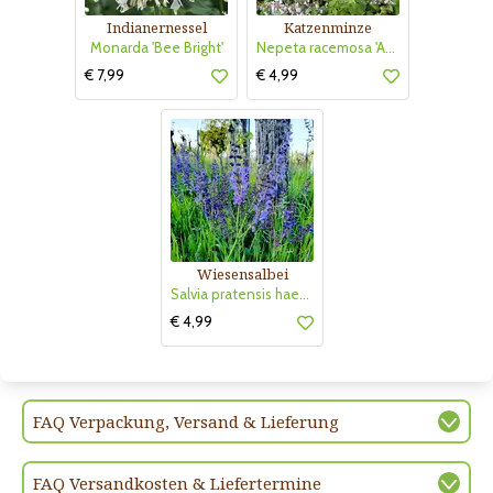
Indianernessel
Katzenminze
Monarda 'Bee Bright'
Nepeta racemosa 'Amelia'
€ 7,99
€ 4,99
Wiesensalbei
Salvia pratensis haematodes
€ 4,99
FAQ Verpackung, Versand & Lieferung
FAQ Versandkosten & Liefertermine