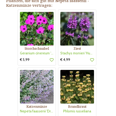
Pflanzen, die sich gut mit Nepeta faassenii -
Katzenminze vertragen:
Storchschnabel
Ziest
Geranium cinereum 'Giuseppii'
Stachys monieri 'Hummelo'
€ 5,99
€ 4,99
Katzenminze
Brandkraut
Nepeta faassenii 'Dropmore'
Phlomis russeliana