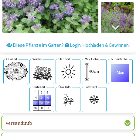
Zum nächsten Bild
Diese Pflanze im Garten?
Login, Hochladen & Gewinnen!
Qualität
Wuchs
Standort
Max. Höhe
Blütenfarbe
40cm
Blau
Blütezeit
Öko-Info
Frosthart
1
2
3
4
5
6
7
8
9
10
11
12
Versandinfo