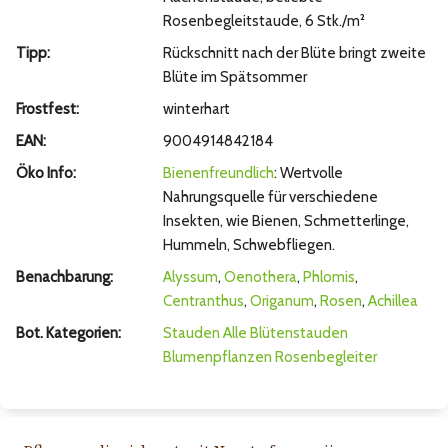
Rosenbegleitstaude, 6 Stk./m²
Tipp:
Rückschnitt nach der Blüte bringt zweite
Blüte im Spätsommer
Frostfest:
winterhart
EAN:
9004914842184
Öko Info:
Bienenfreundlich
: Wertvolle
Nahrungsquelle für verschiedene
Insekten, wie Bienen, Schmetterlinge,
Hummeln, Schwebfliegen.
Benachbarung:
Alyssum
,
Oenothera
,
Phlomis
,
Centranthus
,
Origanum
,
Rosen
,
Achillea
Bot. Kategorien:
Stauden
Alle Blütenstauden
Blumenpflanzen
Rosenbegleiter