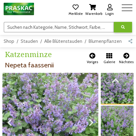
Merkliste
Warenkorb
Login
Suchen nach Kategorie, Name, Stichwort, Farbe, usw.
Shop
Stauden
Alle Blütenstauden
Blumenpflanzen
Ros
Katzenminze
Voriges
Galerie
Nächstes
Nepeta faassenii
Zum vorigen Bild
Zum vorigen Bild
Zum nächsten Bild