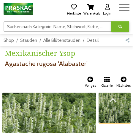
Merkliste
Warenkorb
Login
Suchen nach Kategorie, Name, Stichwort, Farbe, usw.
Shop
Stauden
Alle Blütenstauden
Detail
Mexikanischer Ysop
Agastache rugosa 'Alabaster'
Voriges
Galerie
Nächstes
Zum vorigen Bild