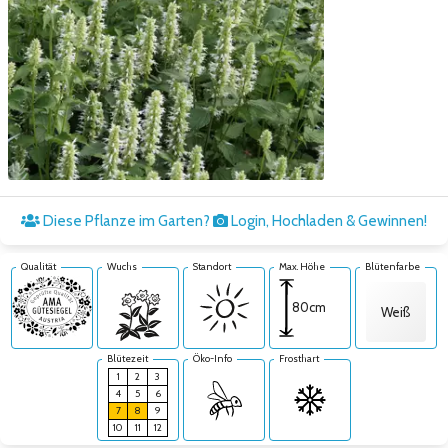
Zum nächsten Bild
Diese Pflanze im Garten?
Login, Hochladen & Gewinnen!
Qualität
Wuchs
Standort
Max. Höhe
Blütenfarbe
80cm
Weiß
Blütezeit
Öko-Info
Frosthart
1
2
3
4
5
6
7
8
9
10
11
12