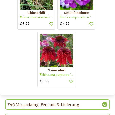
Chinaschilf
Schleifenblume
Miscanthus sinensis 'Strictus Dwarf'
Iberis sempervirens 'Absolutely Amethyst'
€ 8,99
€ 4,99
Sonnenhut
Echinacea purpurea 'Eccentric'
€ 8,99
FAQ Verpackung, Versand & Lieferung