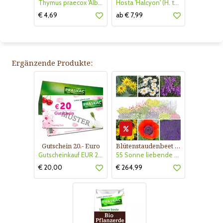
Thymus praecox 'Albiflorus'
Hosta 'Halcyon' (H. tardiana)
€ 4,69
ab € 7,99
Ergänzende Produkte:
Gutschein 20.- Euro
Blütenstaudenbeet Kollektion Nr. 504
Gutscheinkauf EUR 20.-
55 Sonne liebende Stauden für 6 m² Beet mit Pflanzplan
€ 20,00
€ 264,99