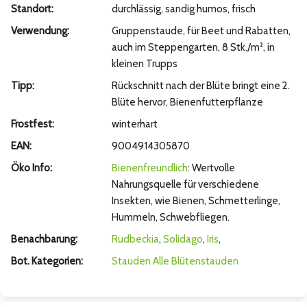
Standort:
durchlässig, sandig humos, frisch
Verwendung:
Gruppenstaude, für Beet und Rabatten,
auch im Steppengarten, 8 Stk./m², in
kleinen Trupps
Tipp:
Rückschnitt nach der Blüte bringt eine 2.
Blüte hervor, Bienenfutterpflanze
Frostfest:
winterhart
EAN:
9004914305870
Öko Info:
Bienenfreundlich
: Wertvolle
Nahrungsquelle für verschiedene
Insekten, wie Bienen, Schmetterlinge,
Hummeln, Schwebfliegen.
Benachbarung:
Rudbeckia
,
Solidago
,
Iris
,
Bot. Kategorien:
Stauden
Alle Blütenstauden