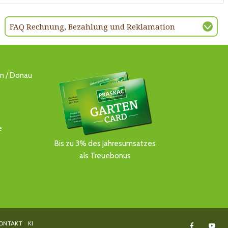
FAQ Rechnung, Bezahlung und Reklamation
ln / Donau
e
Bis zu 3% des Jahresumsatzes
als Treuebonus
ONTAKT
KI