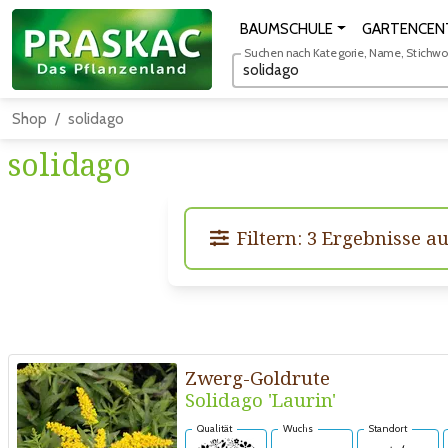
BAUMSCHULE
GARTENCEN
Suchen nach Kategorie, Name, Stichwort
Shop
solidago
solidago
Filtern: 3 Ergebnisse au
Zwerg-Goldrute
Solidago 'Laurin'
Qualität
Wuchs
Standort