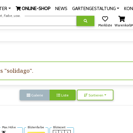
TER
ONLINE-SHOP
NEWS
GARTENGESTALTUNG
KON
, Farbe, usw.
Merkliste
Warenkorb
M
s "solidago".
Galerie
Liste
Sortieren
Max. Höhe
Blütenfarbe
Blütezeit
1
2
3