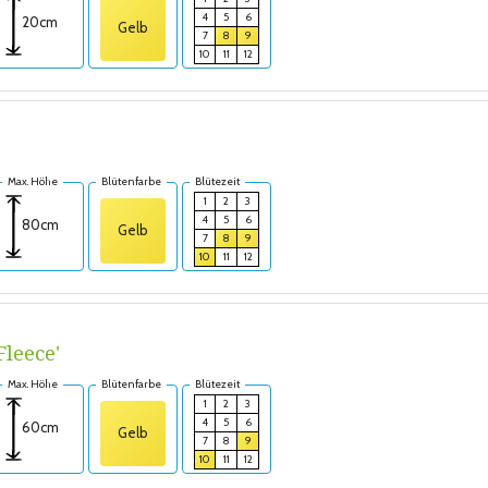
4
5
6
20cm
Gelb
7
8
9
10
11
12
Max. Höhe
Blütenfarbe
Blütezeit
1
2
3
4
5
6
80cm
Gelb
7
8
9
10
11
12
Fleece'
Max. Höhe
Blütenfarbe
Blütezeit
1
2
3
4
5
6
60cm
Gelb
7
8
9
10
11
12