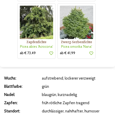
Zapfenfichte
Zwerg-Serbenfichte
Picea abies 'Acrocona'
Picea omorika 'Nana'
ab € 73,49
ab € 41,99
Wuchs:
aufstrebend, lockerer verzweigt
Blattfarbe:
grün
Nadel:
blaugrün, kurznadelig
Zapfen:
früh rötliche Zapfen tragend
Standort:
durchlässiger, nahrhafter, humoser