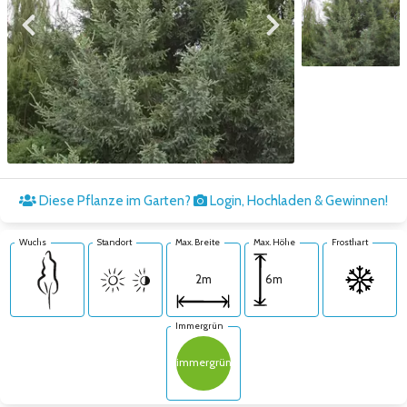
Zum vorigen Bild
Zum nächsten Bild
Zum nächsten Bild
Diese Pflanze im Garten?
Login, Hochladen & Gewinnen!
Wuchs
Standort
Max. Breite
Max. Höhe
Frosthart
6m
2m
Immergrün
immergrün