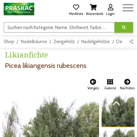
Merkliste
Warenkorb
Login
Suchen nach Kategorie, Name, Stichwort, Farbe, usw.
Shop
Nadelbäume
Ziergehölz
Nadelgehölze
Detail
Likianfichte
Picea likiangensis rubescens
Voriges
Galerie
Nächstes
Zum vorigen Bild