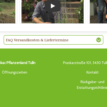
Play
FAQ Versandkosten & Liefertermine
skac Pflanzenland Tulln
Praskacstraße 101, 3430 Tul
Öffnungszeiten
Kontakt
Rückgabe- und
Erstattungsrichtlini