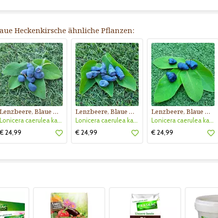
Blaue Heckenkirsche ähnliche Pflanzen:
Lenzbeere, Blaue Heckenkirsche
Lenzbeere, Blaue Heckenkirsche
Lenzbeere, Blaue Heckenkirsche
Lonicera caerulea kamtschatica 'Blue Velvet'
Lonicera caerulea kamtschatica 'Eisbär'
Lonicera caerulea kamtschatica 'Kalinka'
€ 24,99
€ 24,99
€ 24,99