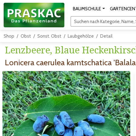
BAUMSCHULE
GARTENCEN
Suchen nach Kategorie, Name, S
Shop
Obst
Sonst. Obst
Laubgehölze
Detail
Lenzbeere, Blaue Heckenkirs
Lonicera caerulea kamtschatica 'Balala