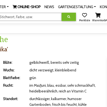
TER
ONLINE-SHOP
NEWS
GARTENGESTALTUNG
KON
tichwort, Farbe, usw.
Merkliste
Warenkorb
M
che
ika'
Blüte:
gelblichweiß, bereits sehr zeitig
Wuchs:
dicht verzweigt, kleinbleibend
Blattfarbe:
grün
Frucht:
im Mai/Juni, blau, essbar, sehr schmackhaft,
heidelbeerähnlich, reich an Vitamin C
Standort:
durchlässiger, kalkarmer, humoser
Gartenboden, frisch bis feucht, kühle