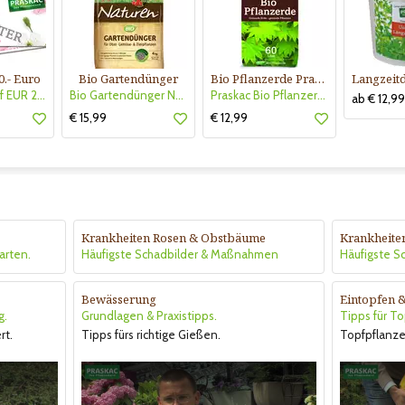
0.- Euro
Bio Gartendünger
Bio Pflanzerde Praskac
Gutscheinkauf EUR 20.-
Bio Gartendünger Naturen
Praskac Bio Pflanzerde
ab € 12,99
€ 15,99
€ 12,99
Krankheiten Rosen & Obstbäume
Krankheite
arten.
Häufigste Schadbilder & Maßnahmen
Häufigste 
Bewässerung
Eintopfen 
g.
Grundlagen & Praxistipps.
Tipps für T
rt.
Tipps fürs richtige Gießen.
Topfpflanze