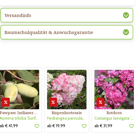
Versandinfo
Baumschulqualität & Anwuchsgarantie
Pawpaw, Indianerbanane
Rispenhortensie
Rotdorn
Asimina triloba 'Sunflower'
Hydrangea paniculata 'Vanille Fraise'
Crataegus laevigata 'Pauls Scarlet'
ab € 41,99
ab € 19,99
ab € 31,99