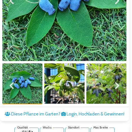
Zum vorigen Bild
Zum näc
Zum vorigen Bild
Zum näc
Diese Pflanze im Garten?
Login, Hochladen & Gewinnen!
Qualität
Wuchs
Standort
Max. Breite