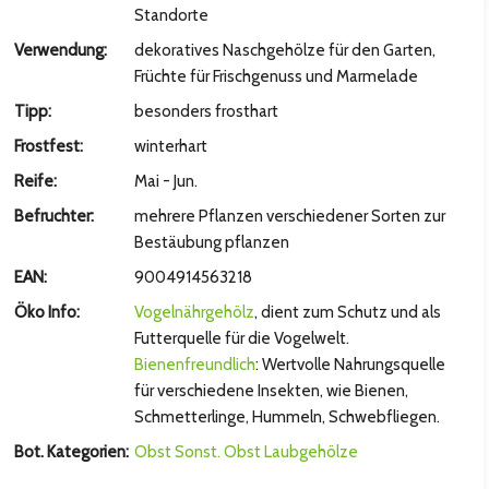
hsten Bild
Standorte
Verwendung:
dekoratives Naschgehölze für den Garten,
Früchte für Frischgenuss und Marmelade
Tipp:
besonders frosthart
Frostfest:
winterhart
Reife:
Mai - Jun.
Befruchter:
mehrere Pflanzen verschiedener Sorten zur
Bestäubung pflanzen
EAN:
9004914563218
Öko Info:
Vogelnährgehölz
, dient zum Schutz und als
hsten Bild
Futterquelle für die Vogelwelt.
Bienenfreundlich
: Wertvolle Nahrungsquelle
für verschiedene Insekten, wie Bienen,
Schmetterlinge, Hummeln, Schwebfliegen.
Bot. Kategorien:
Obst
Sonst. Obst
Laubgehölze