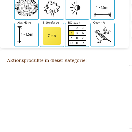
1 - 1,5m
Max. Höhe
Blütenfarbe
Blütezeit
Öko-Info
1
2
3
4
5
6
1 - 1,5m
Gelb
7
8
9
10
11
12
Aktionsprodukte in dieser Kategorie: