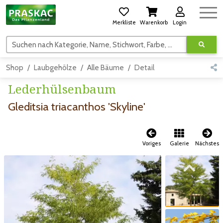
Merkliste
Warenkorb
Login
Suchen nach Kategorie, Name, Stichwort, Farbe, usw.
Shop
Laubgehölze
Alle Bäume
Detail
Lederhülsenbaum
Gleditsia triacanthos 'Skyline'
Voriges
Galerie
Nächstes
Zum vorigen Bild