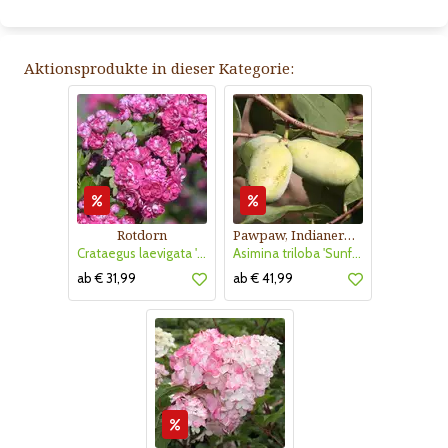
Aktionsprodukte in dieser Kategorie:
Rotdorn
Pawpaw, Indianerbanane
Crataegus laevigata 'Pauls Scarlet'
Asimina triloba 'Sunflower'
ab € 31,99
ab € 41,99