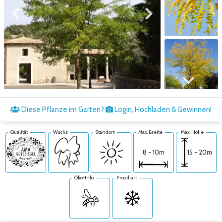
Zum vorigen Bild
Zum nächsten Bild
Zum nächsten Bild
Diese Pflanze im Garten?
Login, Hochladen & Gewinnen!
Qualität
Wuchs
Standort
Max. Breite
Max. Höhe
15 - 20m
8 - 10m
Öko-Info
Frosthart