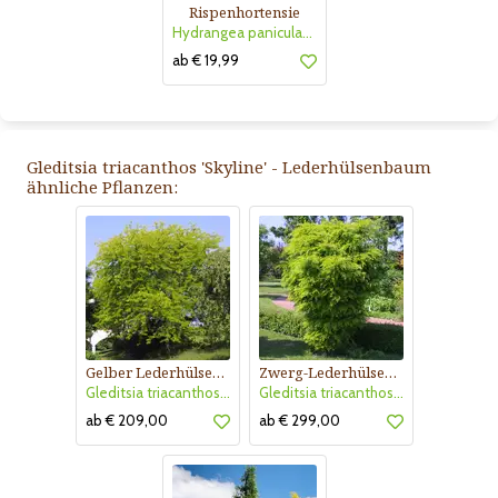
Rispenhortensie
Hydrangea paniculata 'Vanille Fraise'
ab € 19,99
Gleditsia triacanthos 'Skyline' - Lederhülsenbaum
ähnliche Pflanzen:
Gelber Lederhülsenbaum
Zwerg-Lederhülsenbaum
Gleditsia triacanthos 'Sunburst'
Gleditsia triacanthos 'Elegantissima'
ab € 209,00
ab € 299,00