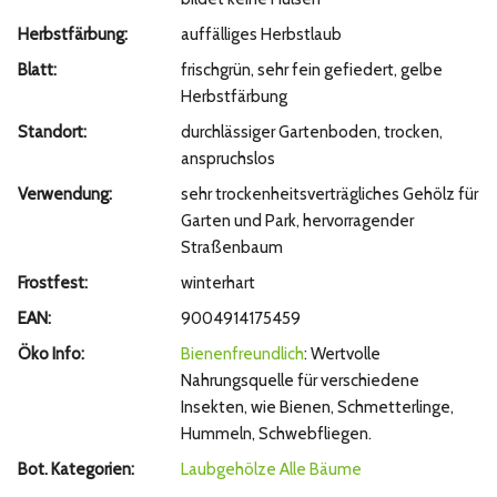
Herbstfärbung:
auffälliges Herbstlaub
Blatt:
frischgrün, sehr fein gefiedert, gelbe
Herbstfärbung
Standort:
durchlässiger Gartenboden, trocken,
anspruchslos
Verwendung:
sehr trockenheitsverträgliches Gehölz für
Garten und Park, hervorragender
Straßenbaum
Frostfest:
winterhart
EAN:
9004914175459
Öko Info:
Bienenfreundlich
: Wertvolle
Nahrungsquelle für verschiedene
Insekten, wie Bienen, Schmetterlinge,
Hummeln, Schwebfliegen.
Bot. Kategorien:
Laubgehölze
Alle Bäume