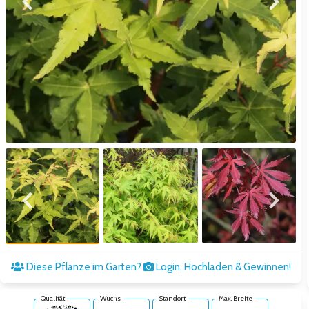
Zum vorigen Bild
Zum näc
Zum vorigen Bild
Zum näc
Diese Pflanze im Garten?
Login, Hochladen & Gewinnen!
Qualität
Wuchs
Standort
Max. Breite