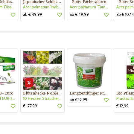
Japanischer Schlitzahorn
Japanischer Schlitzahorn
Roter Fächerahorn
Roter Sc
Acer palmatum 'Dissectum'
Acer palmatum 'Inaba-shidare'
Acer palmatum 'Tamukeyama'
ab € 49,99
ab € 49,99
ab € 107,
0.- Euro
Blütenhecke Nobless-Kollektion Nr. 402
Langzeitdünger Praskac
Gutscheinkauf EUR 20.-
10 Hecken Sträucher - für 10 lfm Blütenhecke - Blühend März - Oktober
ab € 12,99
€ 177,99
€ 12,99