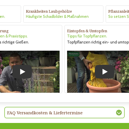
Krankheiten Laubgehölze
Pflanzanle
en.
Häufigste Schadbilder & Maßnahmen
So setzen Si
rung
Eintopfen & Umtopfen
en & Praxistipps.
Tipps für Topfpflanzen.
s richtige Gießen.
Topfpflanzen richtig ein- und umtop
Play
Play
FAQ Versandkosten & Liefertermine