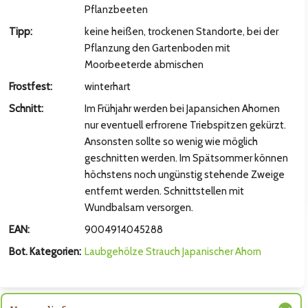
hsten Bild
Pflanzbeeten
Tipp:
keine heißen, trockenen Standorte, bei der
Pflanzung den Gartenboden mit
Moorbeeterde abmischen
Frostfest:
winterhart
Schnitt:
Im Frühjahr werden bei Japansichen Ahornen
nur eventuell erfrorene Triebspitzen gekürzt.
Ansonsten sollte so wenig wie möglich
geschnitten werden. Im Spätsommer können
höchstens noch ungünstig stehende Zweige
entfernt werden. Schnittstellen mit
hsten Bild
Wundbalsam versorgen.
EAN:
9004914045288
Bot. Kategorien:
Laubgehölze
Strauch
Japanischer Ahorn