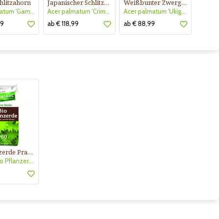
hlitzahorn
Japanischer Schlitzahorn
Weißbunter Zwergfächerahorn
Acer palmatum 'Garnet'
Acer palmatum 'Crimson Queen'
Acer palmatum 'Ukigumo'
49
ab € 118,99
ab € 88,99
Bio Pflanzerde Praskac
Praskac Bio Pflanzerde