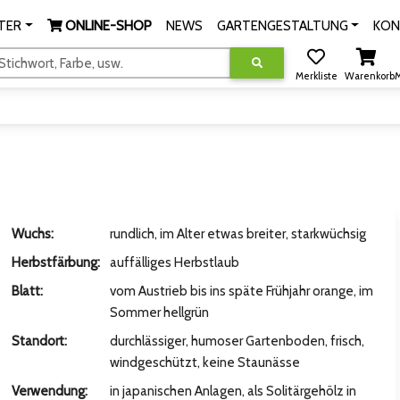
TER
ONLINE-SHOP
NEWS
GARTENGESTALTUNG
KON
tichwort, Farbe, usw.
Merkliste
Warenkorb
M
Wuchs:
rundlich, im Alter etwas breiter, starkwüchsig
Herbstfärbung:
auffälliges Herbstlaub
Blatt:
vom Austrieb bis ins späte Frühjahr orange, im
Sommer hellgrün
Standort:
durchlässiger, humoser Gartenboden, frisch,
windgeschützt, keine Staunässe
Verwendung:
in japanischen Anlagen, als Solitärgehölz in