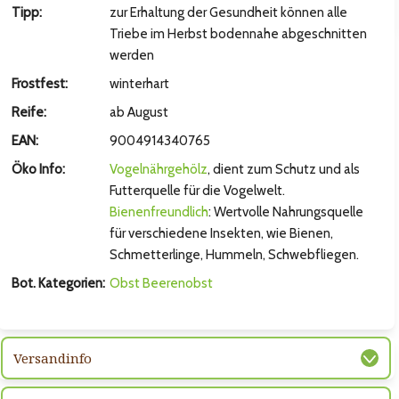
hsten Bild
Tipp:
zur Erhaltung der Gesundheit können alle
Triebe im Herbst bodennahe abgeschnitten
werden
Frostfest:
winterhart
Reife:
ab August
EAN:
9004914340765
Öko Info:
Vogelnährgehölz
, dient zum Schutz und als
Futterquelle für die Vogelwelt.
Bienenfreundlich
: Wertvolle Nahrungsquelle
für verschiedene Insekten, wie Bienen,
Schmetterlinge, Hummeln, Schwebfliegen.
hsten Bild
Bot. Kategorien:
Obst
Beerenobst
Versandinfo