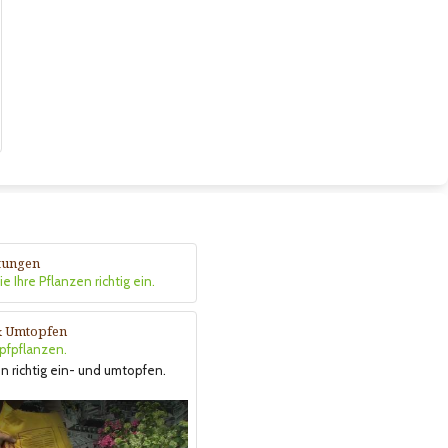
itungen
e Ihre Pflanzen richtig ein.
& Umtopfen
opfpflanzen.
n richtig ein- und umtopfen.