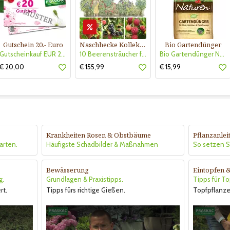
Gutschein 20.- Euro
Naschhecke Kollektion Nr. 420
Bio Gartendünger
Gutscheinkauf EUR 20.-
10 Beerensträucher für sonnigen Standort- niedrig wachsend
Bio Gartendünger Naturen
€ 20,00
€ 155,99
€ 15,99
Krankheiten Rosen & Obstbäume
Pflanzanle
arten.
Häufigste Schadbilder & Maßnahmen
So setzen Si
Bewässerung
Eintopfen 
g.
Grundlagen & Praxistipps.
Tipps für T
rt.
Tipps fürs richtige Gießen.
Topfpflanze