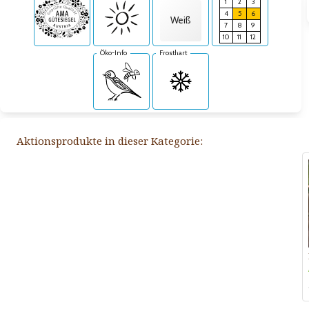
1
2
3
4
5
6
Weiß
7
8
9
10
11
12
Öko-Info
Frosthart
Aktionsprodukte in dieser Kategorie: