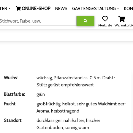
TER
ONLINE-SHOP
NEWS
GARTENGESTALTUNG
KON
tichwort, Farbe, usw.
Merkliste
Warenkorb
M
Wuchs:
wüchsig, Pflanzabstand ca. 0,5 m, Draht-
Stützgerüst empfehlenswert
Blattfarbe:
grün
Frucht:
großfrüchtig, hellrot, sehr gutes Waldhimbeer-
Aroma, herbsttragend
Standort:
durchlässiger, nahrhafter, frischer
Gartenboden, sonnig warm