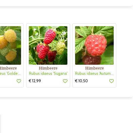
Himbeere
Himbeere
Himbeere
Rubus idaeus 'Golden Everest'
Rubus idaeus 'Sugana'
Rubus idaeus 'Autumn First'
€ 12,99
€ 10,50