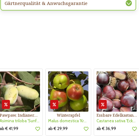
Gärtnerqualität & Anwuchsgarantie
Pawpaw, Indianerbanane
Winterapfel
Essbare Edelkastanie, Maroni
Asimina triloba 'Sunflower'
Malus domestica 'Kronprinz Rudolf'
Castanea sativa 'Ecker 1'
ab € 41,99
ab € 29,99
ab € 36,99