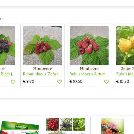
n:
ere
Himbeere
Himbeere
Gelbe 
Rubus idaeus 'Black Jewel'
Rubus idaeus 'Zefa III Herbsternte'
Rubus idaeus 'Autumn Bliss'
€ 9,70
€ 10,50
€ 10,50