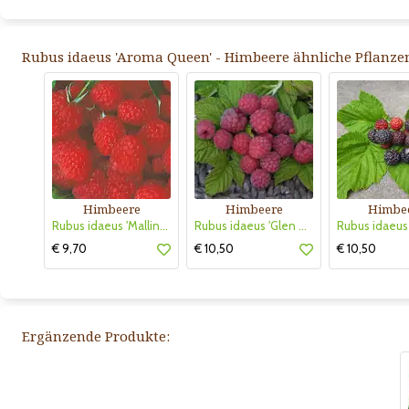
Rubus idaeus 'Aroma Queen' - Himbeere ähnliche Pflanze
Himbeere
Himbeere
Himbe
Rubus idaeus 'Malling Promise'
Rubus idaeus 'Glen Ample'
€ 9,70
€ 10,50
€ 10,50
Ergänzende Produkte: