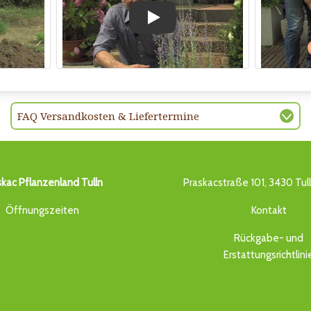
Play
FAQ Versandkosten & Liefertermine
skac Pflanzenland Tulln
Praskacstraße 101, 3430 Tul
Öffnungszeiten
Kontakt
Rückgabe- und
Erstattungsrichtlini