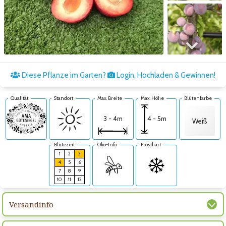
Zum nächsten Bild
Diese Pflanze im Garten?
Login, Hochladen & Gewinnen!
Qualität
Standort
Max. Breite
Max. Höhe
Blütenfarbe
4 - 5m
3 - 4m
Weiß
Blütezeit
Öko-Info
Frosthart
1
2
3
4
5
6
7
8
9
10
11
12
Versandinfo