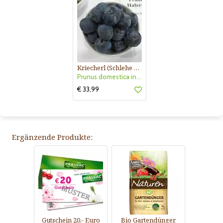
Kriecherl (Schlehe x Kriecherl)
Prunus domestica insititia ’Fränkische Haferschlehe’
€ 33,99
Ergänzende Produkte:
Gutschein 20.- Euro
Bio Gartendünger