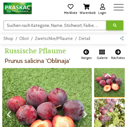
Merkliste
Warenkorb
Login
Suchen nach Kategorie, Name, Stichwort, Farbe, usw.
Shop
Obst
Zwetschke/Pflaume
Detail
Russische Pflaume
Voriges
Galerie
Nächstes
Prunus salicina 'Oblinaja'
Zum vorigen Bild
Zum vorigen Bild
Zum nächsten Bild