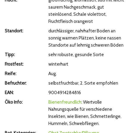
Frucht:
großfrüchtig, aromatisch, süß mit leicht
saurem Nachgeschmack, gut
steinlösend, Schale violettrot,
Fruchtfleisch orangerot
Standort:
durchlässiger, nahrhafter Boden an
sonnig warmen Plätzen, keine nassen
Standorte auf lehmig schweren Böden
Tipp:
sehr robuste, gesunde Sorte
Frostfest:
winterhart
Reife:
Aug.
Befruchter:
selbstfruchtbar, 2. Sorte empfohlen
EAN:
9004914284816
Öko Info:
Bienenfreundlich
: Wertvolle
Nahrungsquelle für verschiedene
Insekten, wie Bienen, Schmetterlinge,
Hummeln, Schwebfliegen.