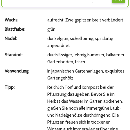
Wuchs:
aufrecht, Zweigspitzen breit verbändert
Blattfarbe:
grün
Nadel:
dunkelgrün, sichelförmig, spiralartig
angeordnet
Standort:
durchlässiger, lehmig humoser, kalkarmer
Gartenboden, frisch
Verwendung:
in japanischen Gartenanlagen, exquisites
Gartengehölz
Tipp:
Reichlich Torf und Kompost bei der
Pflanzung dazugeben. Bevor Sie im
Herbst das Wasser im Garten abdrehen,
gießen Sie noch alle immergrüne Laub-
und Nadelgehölze durchdringend. Die
Pflanzen freuen sich in trockenen
Wintern auch immer wieder über eine