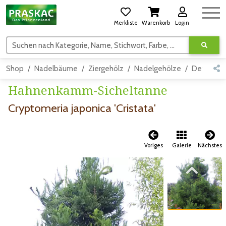
Merkliste
Warenkorb
Login
Suchen nach Kategorie, Name, Stichwort, Farbe, usw.
Shop
Nadelbäume
Ziergehölz
Nadelgehölze
Detail
Hahnenkamm-Sicheltanne
Cryptomeria japonica 'Cristata'
Voriges
Galerie
Nächstes
Zum vorigen Bild