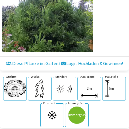
Zum nächsten Bild
Diese Pflanze im Garten?
Login, Hochladen & Gewinnen!
Qualität
Wuchs
Standort
Max. Breite
Max. Höhe
5m
2m
Frosthart
Immergrün
immergrün