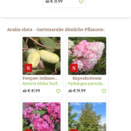
ab € 31,99
Aralia elata - Gartenaralie ähnliche Pflanzen:
Pawpaw, Indianerbanane
Rispenhortensie
Asimina triloba 'Sunflower'
Hydrangea paniculata 'Vanille Fraise'
ab € 41,99
ab € 19,99