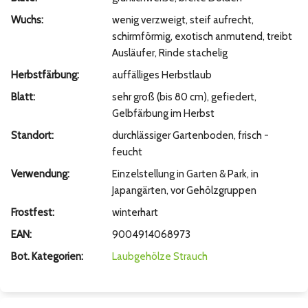
Wuchs:
wenig verzweigt, steif aufrecht,
schirmförmig, exotisch anmutend, treibt
Ausläufer, Rinde stachelig
Herbstfärbung:
auffälliges Herbstlaub
Blatt:
sehr groß (bis 80 cm), gefiedert,
Gelbfärbung im Herbst
Standort:
durchlässiger Gartenboden, frisch -
feucht
Verwendung:
Einzelstellung in Garten & Park, in
Japangärten, vor Gehölzgruppen
Frostfest:
winterhart
EAN:
9004914068973
Bot. Kategorien:
Laubgehölze
Strauch