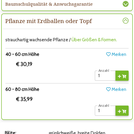
Baumschulqualität & Anwuchsgarantie
Pflanze mit Erdballen oder Topf
strauchartig wachsende Pflanze /
Über Größen & Formen.
40 - 60 cm Höhe
Merken
€ 30,19
Anzahl
60 - 80 cm Höhe
Merken
€ 35,99
Anzahl
Blüte:
grünlichweiße, breite Dolden