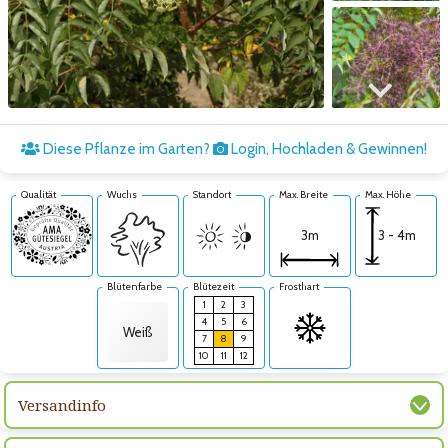
Zum nächsten Bild
Diese Pflanze im Garten?
Login, Hochladen & Gewinnen!
Qualität
Wuchs
Standort
Max. Breite
Max. Höhe
3 - 4m
3m
Blütenfarbe
Blütezeit
Frosthart
1
2
3
4
5
6
Weiß
7
8
9
10
11
12
Versandinfo