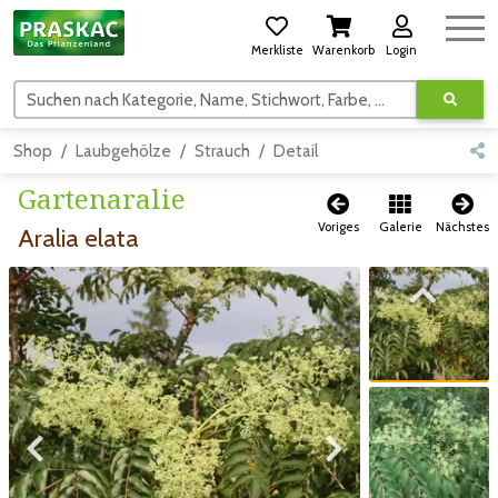
Merkliste
Warenkorb
Login
Suchen nach Kategorie, Name, Stichwort, Farbe, usw.
Shop
Laubgehölze
Strauch
Detail
Gartenaralie
Voriges
Galerie
Nächstes
Aralia elata
Zum vorigen Bild
Zum vorigen Bild
Zum nächsten Bild