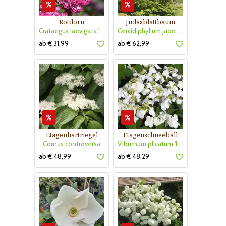
Rotdorn
Judasblattbaum
Crataegus laevigata 'Pauls Scarlet'
Cercidiphyllum japonicum
ab € 31,99
ab € 62,99
Etagenhartriegel
Etagenschneeball
Cornus controversa
Viburnum plicatum 'Lanarth'
ab € 48,99
ab € 48,29