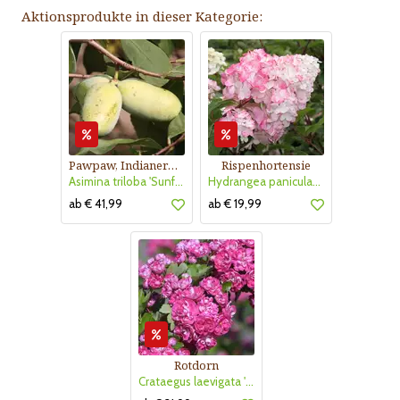
Aktionsprodukte in dieser Kategorie:
Pawpaw, Indianerbanane
Rispenhortensie
Asimina triloba 'Sunflower'
Hydrangea paniculata 'Vanille Fraise'
ab € 41,99
ab € 19,99
Rotdorn
Crataegus laevigata 'Pauls Scarlet'