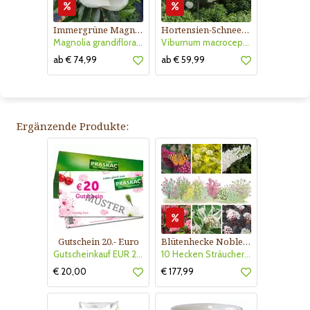
Immergrüne Magnolie
Hortensien-Schneeball
Magnolia grandiflora 'Little Gem'
Viburnum macrocephalum 'Happy Fortuna'
ab € 74,99
ab € 59,99
Ergänzende Produkte:
Gutschein 20.- Euro
Blütenhecke Nobless-Kollektion Nr. 402
Gutscheinkauf EUR 20.-
10 Hecken Sträucher - für 10 lfm Blütenhecke - Blühend März - Oktober
€ 20,00
€ 177,99