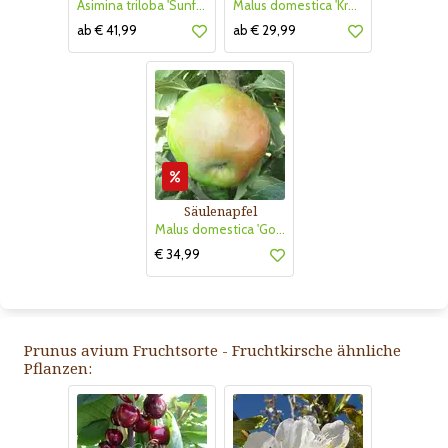
Asimina triloba 'Sunflower'
Malus domestica 'Kronprinz Rudolf'
ab € 41,99
ab € 29,99
Säulenapfel
Malus domestica 'Golden Gate'
€ 34,99
Prunus avium Fruchtsorte - Fruchtkirsche ähnliche
Pflanzen: