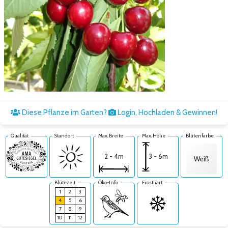
Zum nächsten Bild
Diese Pflanze im Garten?
Login, Hochladen & Gewinnen!
Qualität
Standort
Max. Breite
Max. Höhe
Blütenfarbe
3 - 6m
2 - 4m
Weiß
Blütezeit
Öko-Info
Frosthart
1
2
3
4
5
6
7
8
9
10
11
12