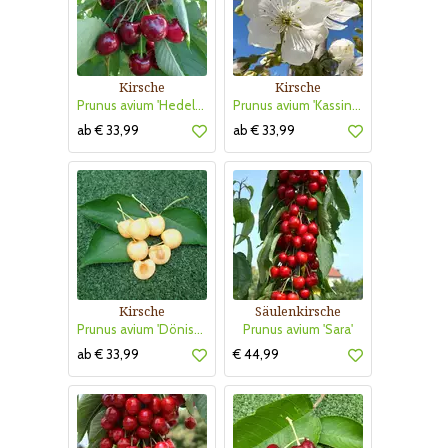
Kirsche
Kirsche
Prunus avium 'Hedelfinger Riesenkirsche'
Prunus avium 'Kassins Frühe Herzkirsche'
ab € 33,99
ab € 33,99
Kirsche
Säulenkirsche
Prunus avium 'Dönissens Gelbe Knorpelkirsche'
Prunus avium 'Sara'
ab € 33,99
€ 44,99