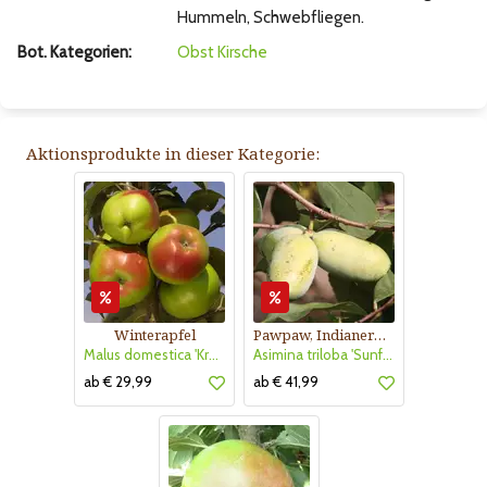
Hummeln, Schwebfliegen.
Bot. Kategorien:
Obst
Kirsche
Aktionsprodukte in dieser Kategorie:
Winterapfel
Pawpaw, Indianerbanane
Malus domestica 'Kronprinz Rudolf'
Asimina triloba 'Sunflower'
ab € 29,99
ab € 41,99