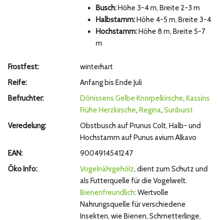
Busch:
Höhe 3-4 m, Breite 2-3 m
Halbstamm:
Höhe 4-5 m, Breite 3-4
Hochstamm:
Höhe 8 m, Breite 5-7
m
Frostfest:
winterhart
Reife:
Anfang bis Ende Juli
Befruchter:
Dönissens Gelbe Knorpelkirsche
,
Kassins
Frühe Herzkirsche
,
Regina
,
Sunburst
Veredelung:
Obstbusch auf Prunus Colt, Halb- und
Hochstamm auf Punus avium Alkavo
EAN:
9004914541247
Öko Info:
Vogelnährgehölz
, dient zum Schutz und
als Futterquelle für die Vogelwelt.
Bienenfreundlich
: Wertvolle
Nahrungsquelle für verschiedene
Insekten, wie Bienen, Schmetterlinge,