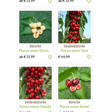
ab € 33,99
ab € 33,99
Kirsche
Säulenkirsche
Prunus avium 'Dönissens Gelbe Knorpelkirsche'
Prunus avium 'Sara'
ab € 33,99
€ 44,99
Säulenkirsche
Kirsche
Prunus avium 'Claudia'
Prunus avium 'Burlat'