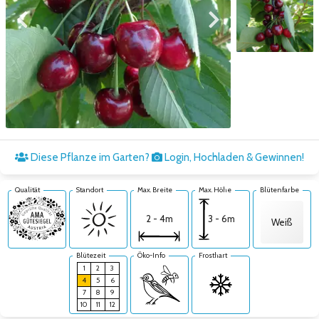
Zum vorigen Bild
Zum nächsten Bild
Zum nächsten Bild
Diese Pflanze im Garten?
Login, Hochladen & Gewinnen!
Qualität
Standort
Max. Breite
Max. Höhe
Blütenfarbe
3 - 6m
2 - 4m
Weiß
Blütezeit
Öko-Info
Frosthart
1
2
3
4
5
6
7
8
9
10
11
12