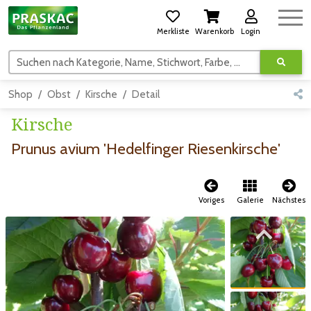
Merkliste
Warenkorb
Login
Suchen nach Kategorie, Name, Stichwort, Farbe, usw.
Shop
Obst
Kirsche
Detail
Kirsche
Prunus avium 'Hedelfinger Riesenkirsche'
Voriges
Galerie
Nächstes
Zum vorigen Bild