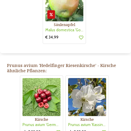
Säulenapfel
Malus domestica 'Golden Gate'
€ 34,99
Prunus avium 'Hedelfinger Riesenkirsche' - Kirsche
ähnliche Pflanzen:
Kirsche
Kirsche
Prunus avium 'Germersdorfer Riesenkirsche'
Prunus avium 'Kassins Frühe Herzkirsche'