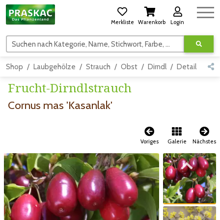
Merkliste
Warenkorb
Login
Suchen nach Kategorie, Name, Stichwort, Farbe, usw.
Shop
Laubgehölze
Strauch
Obst
Dirndl
Detail
Frucht-Dirndlstrauch
Cornus mas 'Kasanlak'
Voriges
Galerie
Nächstes
Zum vorigen Bild