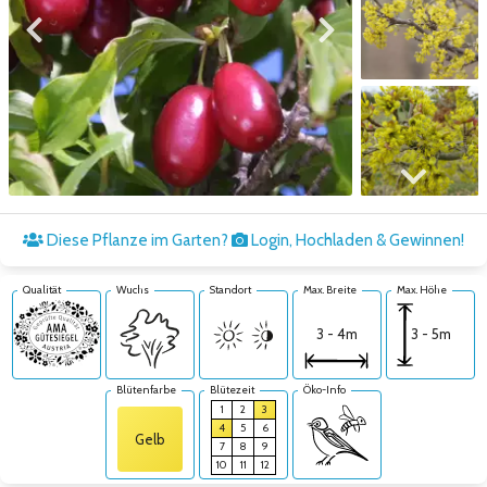
Zum vorigen Bild
Zum nächsten Bild
Zum nächsten Bild
Diese Pflanze im Garten?
Login, Hochladen & Gewinnen!
Qualität
Wuchs
Standort
Max. Breite
Max. Höhe
3 - 5m
3 - 4m
Blütenfarbe
Blütezeit
Öko-Info
1
2
3
4
5
6
Gelb
7
8
9
10
11
12