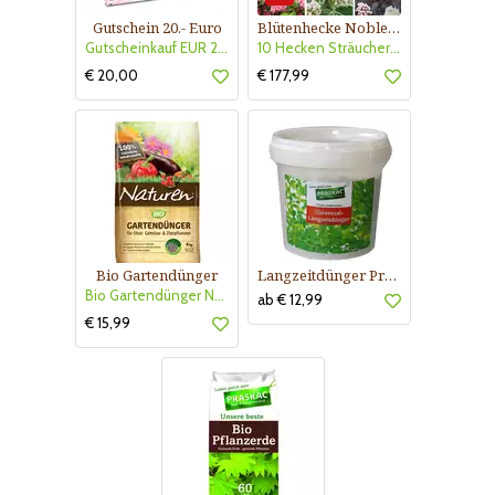
Gutschein 20.- Euro
Blütenhecke Nobless-Kollektion Nr. 402
Gutscheinkauf EUR 20.-
10 Hecken Sträucher - für 10 lfm Blütenhecke - Blühend März - Oktober
€ 20,00
€ 177,99
Bio Gartendünger
Langzeitdünger Praskac
Bio Gartendünger Naturen
ab € 12,99
€ 15,99