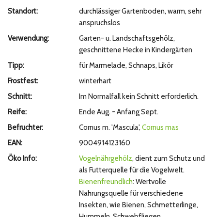
Standort:
durchlässiger Gartenboden, warm, sehr
anspruchslos
Verwendung:
Garten- u. Landschaftsgehölz,
geschnittene Hecke in Kindergärten
Tipp:
für Marmelade, Schnaps, Likör
Frostfest:
winterhart
Schnitt:
Im Normalfall kein Schnitt erforderlich.
Reife:
Ende Aug. - Anfang Sept.
Befruchter:
Cornus m. 'Mascula',
Cornus mas
EAN:
9004914123160
Öko Info:
Vogelnährgehölz
, dient zum Schutz und
als Futterquelle für die Vogelwelt.
Bienenfreundlich
: Wertvolle
Nahrungsquelle für verschiedene
Insekten, wie Bienen, Schmetterlinge,
Hummeln, Schwebfliegen.