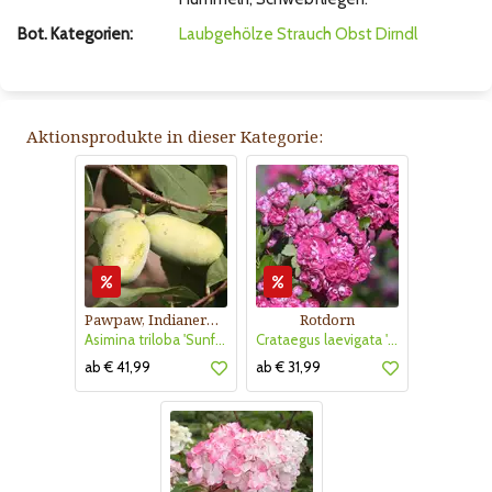
Bot. Kategorien:
Laubgehölze
Strauch
Obst
Dirndl
Aktionsprodukte in dieser Kategorie:
Pawpaw, Indianerbanane
Rotdorn
Asimina triloba 'Sunflower'
Crataegus laevigata 'Pauls Scarlet'
ab € 41,99
ab € 31,99