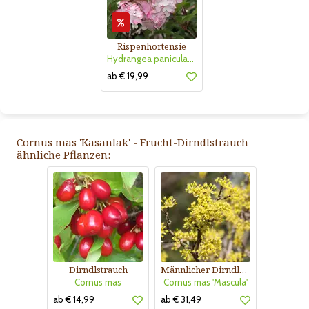
Rispenhortensie
Hydrangea paniculata 'Vanille Fraise'
ab € 19,99
Cornus mas 'Kasanlak' - Frucht-Dirndlstrauch
ähnliche Pflanzen:
Dirndlstrauch
Männlicher Dirndlstrauch
Cornus mas
Cornus mas 'Mascula'
ab € 14,99
ab € 31,49