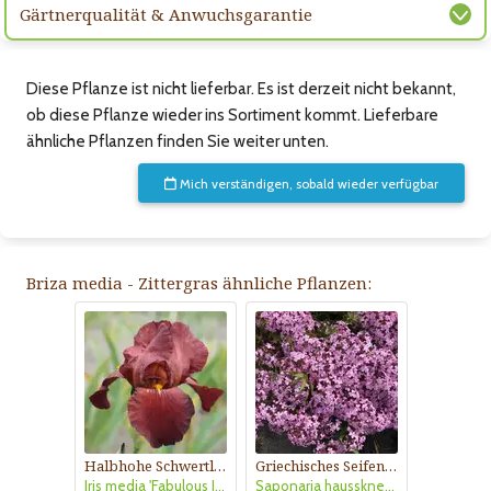
Gärtnerqualität & Anwuchsgarantie
Diese Pflanze ist nicht lieferbar. Es ist derzeit nicht bekannt,
ob diese Pflanze wieder ins Sortiment kommt. Lieferbare
ähnliche Pflanzen finden Sie weiter unten.
Mich verständigen, sobald wieder verfügbar
Briza media - Zittergras ähnliche Pflanzen:
Halbhohe Schwertlilie, Iris
Griechisches Seifenkraut
Iris media 'Fabulous Jeanette'
Saponaria haussknechtii (Syn. S. sicula var. intermedia)