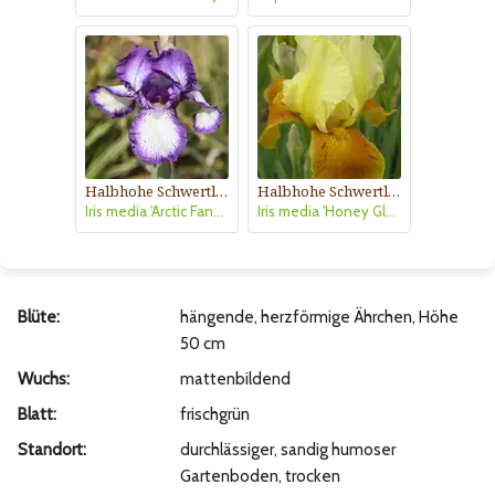
Halbhohe Schwertlilie, Iris
Halbhohe Schwertlilie, Iris
Iris media 'Arctic Fancy'
Iris media 'Honey Glazed'
Blüte:
hängende, herzförmige Ährchen, Höhe
50 cm
Wuchs:
mattenbildend
Blatt:
frischgrün
Standort:
durchlässiger, sandig humoser
Gartenboden, trocken