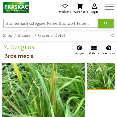
Merkliste
Warenkorb
Login
Suchen nach Kategorie, Name, Stichwort, Farbe, usw.
Shop
Stauden
Gräser
Detail
Zittergras
Voriges
Galerie
Nächstes
Briza media
Zum vorigen Bild