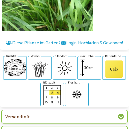
Zum nächsten Bild
Diese Pflanze im Garten?
Login, Hochladen & Gewinnen!
Qualität
Wuchs
Standort
Max. Höhe
Blütenfarbe
30cm
Gelb
Blütezeit
Frosthart
1
2
3
4
5
6
7
8
9
10
11
12
Versandinfo