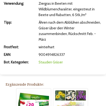
Verwendung:
Ziergras in Beeten mit
Wildblumencharakter, eingestreut in
Beete und Rabatten, 6 Stk./m²
Tipp:
Ähren nach dem Abblühen abschneiden,
Gräser über den Winter
zusammenbinden, Rückschnitt Feb. -
März
Frostfest:
winterhart
EAN:
9004914826337
Bot. Kategorien:
Stauden
Gräser
Ergänzende Produkte: