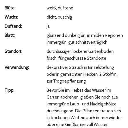
Blüte:
weiß, duftend
Wuchs:
dicht, buschig
Duftend:
ja
Blatt:
glänzend dunkelgrün, in milden Regionen
immergrün, gut schnittverträglich
Standort:
durchlässiger, lockerer Gartenboden,
frisch, für geschützte Standorte
Verwendung:
dekorativer Strauch in Einzelstellung
oder in gemischten Hecken, 2 Stk/lfm.,
zur Trogbepflanzung
Tipp:
Bevor Sie im Herbst das Wasser im
Garten abdrehen, gießen Sie noch alle
immergrüne Laub- und Nadelgehölze
durchdringend. Die Pflanzen freuen sich
in trockenen Wintern auch immer wieder
über eine Gießkanne voll Wasser,