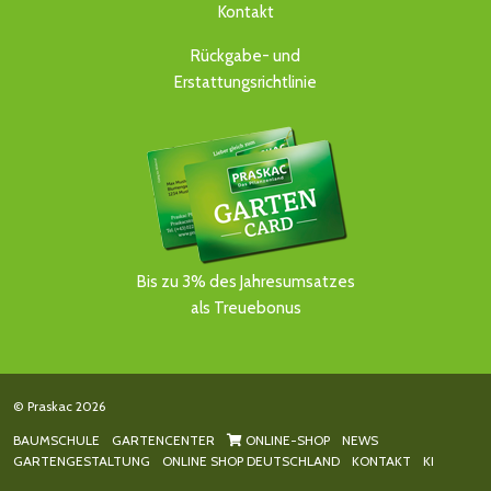
Kontakt
Rückgabe- und
Erstattungsrichtlinie
Bis zu 3% des Jahresumsatzes
als Treuebonus
© Praskac 2026
BAUMSCHULE
GARTENCENTER
ONLINE-SHOP
NEWS
GARTENGESTALTUNG
ONLINE SHOP DEUTSCHLAND
KONTAKT
KI