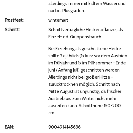
allerdings immer mit kaltem Wasser und
nur bei Plusgraden.
Frostfest:
winterhart
Schnitt:
Schnittverträgliche Heckenpflanze, als
Einzel- od. Gruppenstrauch.
Bei Erziehung als geschnittene Hecke
sollte 2x jährlich (1x kurz vor dem Austrieb
im Frühjahr und 1x im Frühsommer - Ende
Juni / Anfang Juli) geschnitten werden.
Allerdings nicht bei großer Hitze -
zurücktrocknen möglich. Schnitt nach
Mitte August ist ungünstig, da frischer
Austrieb bis zum Winter nicht mehr
ausreifen kann. Schnitthöhe 150-200
cm.
EAN:
9004914145636