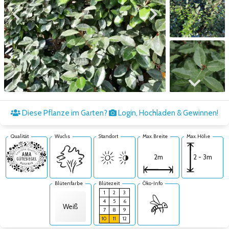
Zum vorigen Bild
Zum nächsten Bild
Zum nächsten Bild
Diese Pflanze im Garten?
Login, Hochladen & Gewinnen!
Qualität
Wuchs
Standort
Max. Breite
Max. Höhe
2 - 3m
2m
Blütenfarbe
Blütezeit
Öko-Info
1
2
3
4
5
6
Weiß
7
8
9
10
11
12