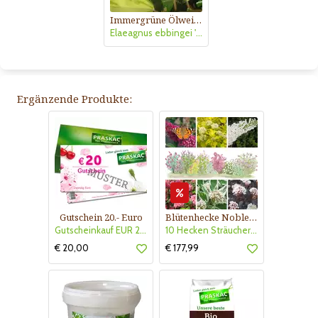
Immergrüne Ölweide
Elaeagnus ebbingei 'Limelight'
Ergänzende Produkte:
Gutschein 20.- Euro
Blütenhecke Nobless-Kollektion Nr. 402
Gutscheinkauf EUR 20.-
10 Hecken Sträucher - für 10 lfm Blütenhecke - Blühend März - Oktober
€ 20,00
€ 177,99