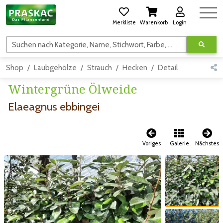
Merkliste
Warenkorb
Login
Suchen nach Kategorie, Name, Stichwort, Farbe, usw.
Shop
Laubgehölze
Strauch
Hecken
Detail
Wintergrüne Ölweide
Elaeagnus ebbingei
Voriges
Galerie
Nächstes
Zum vorigen Bild