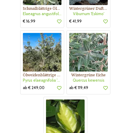
Schmalblättrige Ölweide
Wintergrüner Duft-Schneeball
Elaeagnus angustifolia 'Quicksilver'
Viburnum 'Eskimo'
€ 16,99
€ 41,99
Ölweidenblättrige Zierbirne
Wintergrüne Eiche
Pyrus elaeagnifolia 'Silver Sails'
Quercus kewensis
ab € 249,00
ab € 119,49