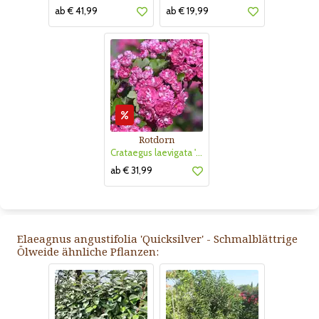
ab € 41,99
ab € 19,99
Rotdorn
Crataegus laevigata 'Pauls Scarlet'
ab € 31,99
Elaeagnus angustifolia 'Quicksilver' - Schmalblättrige
Ölweide ähnliche Pflanzen: