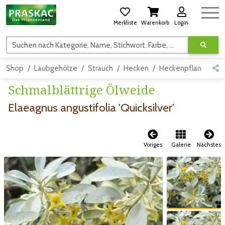
Merkliste
Warenkorb
Login
Suchen nach Kategorie, Name, Stichwort, Farbe, usw.
Shop
Laubgehölze
Strauch
Hecken
Heckenpflanzen
Schmalblättrige Ölweide
Elaeagnus angustifolia 'Quicksilver'
Voriges
Galerie
Nächstes
Zum vorigen Bild