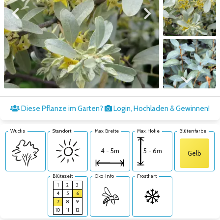
Zum vorigen Bild
Zum nächsten Bild
Zum nächsten Bild
Diese Pflanze im Garten?
Login, Hochladen & Gewinnen!
Wuchs
Standort
Max. Breite
Max. Höhe
Blütenfarbe
5 - 6m
4 - 5m
Gelb
Blütezeit
Öko-Info
Frosthart
1
2
3
4
5
6
7
8
9
10
11
12