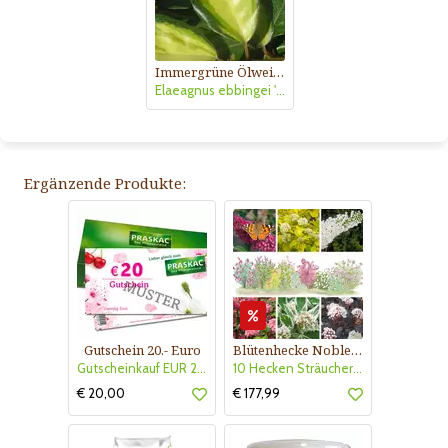
Immergrüne Ölweide
Elaeagnus ebbingei 'Limelight'
Ergänzende Produkte:
Gutschein 20.- Euro
Blütenhecke Nobless-Kollektion Nr. 402
Gutscheinkauf EUR 20.-
10 Hecken Sträucher - für 10 lfm Blütenhecke - Blühend März - Oktober
€ 20,00
€ 177,99