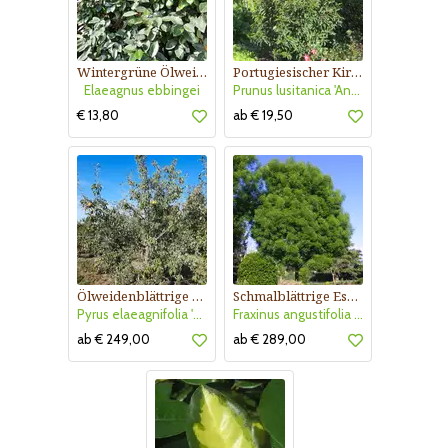
Wintergrüne Ölweide
Portugiesischer Kirschlorbeer
Elaeagnus ebbingei
Prunus lusitanica 'Angustifolia'
€ 13,80
ab € 19,50
Ölweidenblättrige Zierbirne
Schmalblättrige Esche
Pyrus elaeagnifolia 'Silver Sails'
Fraxinus angustifolia 'Raywood'
ab € 249,00
ab € 289,00