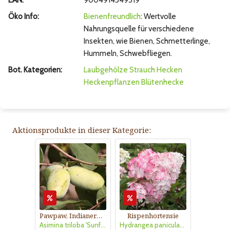
EAN:
9004914549519
Öko Info:
Bienenfreundlich
: Wertvolle
Nahrungsquelle für verschiedene
Insekten, wie Bienen, Schmetterlinge,
Hummeln, Schwebfliegen.
Bot. Kategorien:
Laubgehölze
Strauch
Hecken
Heckenpflanzen
Blütenhecke
Aktionsprodukte in dieser Kategorie:
Pawpaw, Indianerbanane
Rispenhortensie
Asimina triloba 'Sunflower'
Hydrangea paniculata 'Vanille Fraise'