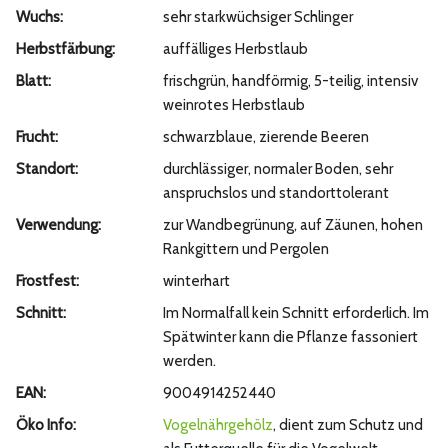
Wuchs:
sehr starkwüchsiger Schlinger
Herbstfärbung:
auffälliges Herbstlaub
Blatt:
frischgrün, handförmig, 5-teilig, intensiv
weinrotes Herbstlaub
Frucht:
schwarzblaue, zierende Beeren
Standort:
durchlässiger, normaler Boden, sehr
anspruchslos und standorttolerant
Verwendung:
zur Wandbegrünung, auf Zäunen, hohen
Rankgittern und Pergolen
Frostfest:
winterhart
Schnitt:
Im Normalfall kein Schnitt erforderlich. Im
Spätwinter kann die Pflanze fassoniert
werden.
EAN:
9004914252440
Öko Info:
Vogelnährgehölz
, dient zum Schutz und