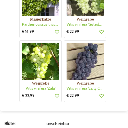
Mauerkatze
Weinrebe
Parthenocissus tricuspidata 'Veitchii'
Vitis vinifera 'Gutedel Weiß'
€ 16,99
€ 22,99
Weinrebe
Weinrebe
Vitis vinifera 'Zala'
Vitis vinifera 'Early Campbell'
€ 22,99
€ 22,99
Blüte:
unscheinbar