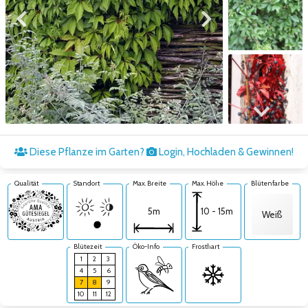
Zum vorigen Bild
Zum nächsten Bild
Zum nächsten Bild
Diese Pflanze im Garten?
Login, Hochladen & Gewinnen!
Qualität
Standort
Max. Breite
Max. Höhe
Blütenfarbe
10 - 15m
5m
Weiß
Blütezeit
Öko-Info
Frosthart
1
2
3
4
5
6
7
8
9
10
11
12