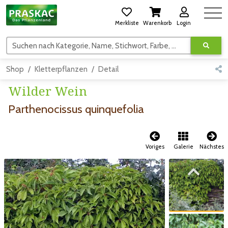
Merkliste
Warenkorb
Login
Suchen nach Kategorie, Name, Stichwort, Farbe, usw.
Shop
Kletterpflanzen
Detail
Wilder Wein
Parthenocissus quinquefolia
Voriges
Galerie
Nächstes
Zum vorigen Bild