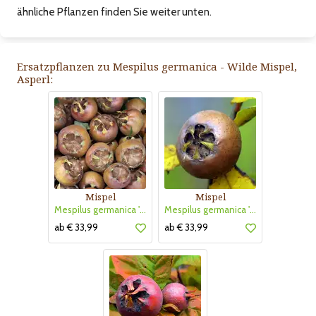
ähnliche Pflanzen finden Sie weiter unten.
Ersatzpflanzen zu Mespilus germanica - Wilde Mispel,
Asperl:
Mispel
Mispel
Mespilus germanica 'Schönbrunner Riesenmispel'
Mespilus germanica 'Mispel von Nottingham'
ab € 33,99
ab € 33,99