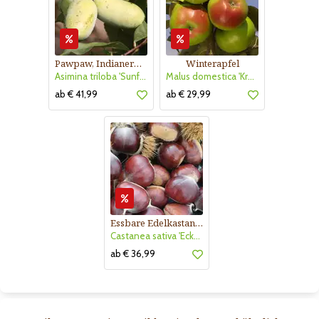
Pawpaw, Indianerbanane
Winterapfel
Asimina triloba 'Sunflower'
Malus domestica 'Kronprinz Rudolf'
ab € 41,99
ab € 29,99
Essbare Edelkastanie, Maroni
Castanea sativa 'Ecker 1'
ab € 36,99