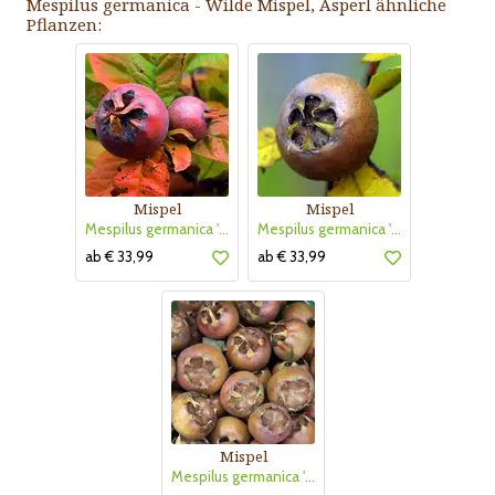
Mespilus germanica - Wilde Mispel, Asperl ähnliche
Pflanzen:
Mispel
Mispel
Mespilus germanica 'Mispel von Metz'
Mespilus germanica 'Mispel von Nottingham'
ab € 33,99
ab € 33,99
Mispel
Mespilus germanica 'Schönbrunner Riesenmispel'