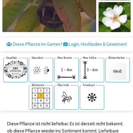
Zum nächsten Bild
Diese Pflanze im Garten?
Login, Hochladen & Gewinnen!
Qualität
Standort
Max. Breite
Max. Höhe
Blütenfarbe
3 - 6m
2 - 4m
Weiß
Blütezeit
Öko-Info
Frosthart
1
2
3
4
5
6
7
8
9
10
11
12
Diese Pflanze ist nicht lieferbar. Es ist derzeit nicht bekannt,
ob diese Pflanze wieder ins Sortiment kommt. Lieferbare