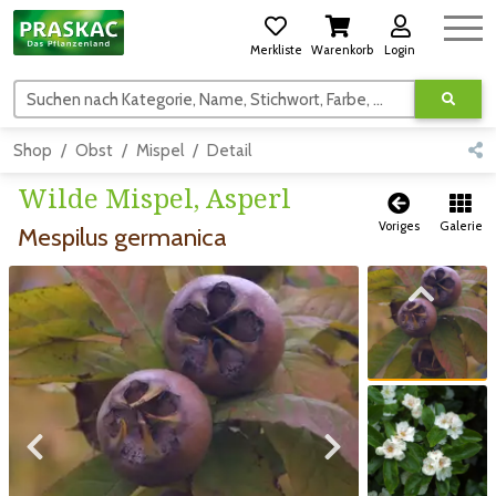
Merkliste
Warenkorb
Login
Suchen nach Kategorie, Name, Stichwort, Farbe, usw.
Shop
Obst
Mispel
Detail
Wilde Mispel, Asperl
Voriges
Galerie
Mespilus germanica
Zum vorigen Bild
Zum vorigen Bild
Zum nächsten Bild