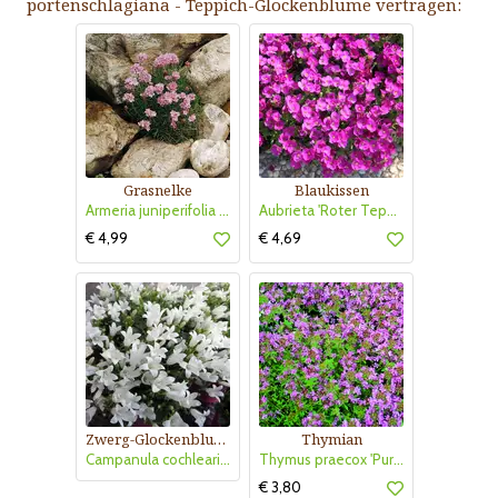
portenschlagiana - Teppich-Glockenblume vertragen:
Grasnelke
Blaukissen
Armeria juniperifolia 'Bechwood'
Aubrieta 'Roter Teppich'
€ 4,99
€ 4,69
Zwerg-Glockenblume
Thymian
Campanula cochleariifolia 'Bavaria White'
Thymus praecox 'Purple Beauty'
€ 3,80