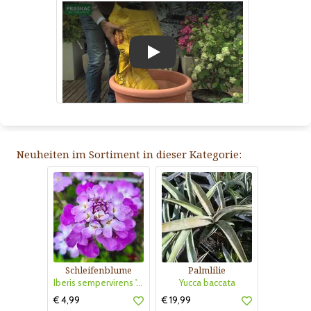
Play
Neuheiten im Sortiment in dieser Kategorie:
Schleifenblume
Palmlilie
Iberis sempervirens 'Absolutely Amethyst'
Yucca baccata
€ 4,99
€ 19,99