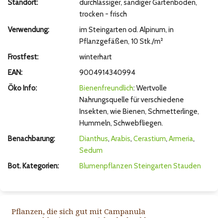
Standort:
durchlässiger, sandiger Gartenboden,
trocken - frisch
Verwendung:
im Steingarten od. Alpinum, in
Pflanzgefäßen, 10 Stk./m²
Frostfest:
winterhart
EAN:
9004914340994
Öko Info:
Bienenfreundlich
: Wertvolle
Nahrungsquelle für verschiedene
Insekten, wie Bienen, Schmetterlinge,
Hummeln, Schwebfliegen.
Benachbarung:
Dianthus
,
Arabis
,
Cerastium
,
Armeria
,
Sedum
Bot. Kategorien:
Blumenpflanzen
Steingarten
Stauden
Pflanzen, die sich gut mit Campanula