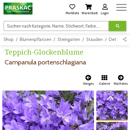
Merkliste
Warenkorb
Login
Suchen nach Kategorie, Name, Stichwort, Farbe, usw.
Shop
Blumenpflanzen
Steingarten
Stauden
Detail
Teppich-Glockenblume
Campanula portenschlagiana
Voriges
Galerie
Nächstes
Zum vorigen Bild