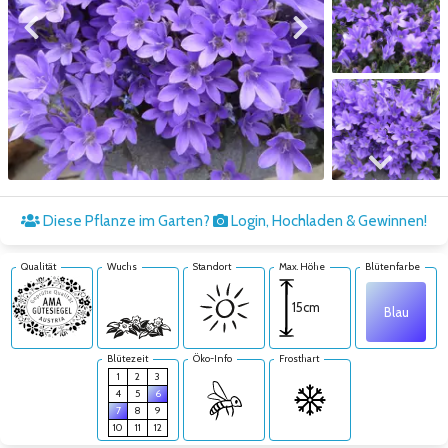
Zum vorigen Bild
Zum nächsten Bild
Zum nächsten Bild
Diese Pflanze im Garten?
Login, Hochladen & Gewinnen!
Qualität
Wuchs
Standort
Max. Höhe
Blütenfarbe
15cm
Blau
Blütezeit
Öko-Info
Frosthart
1
2
3
4
5
6
7
8
9
10
11
12