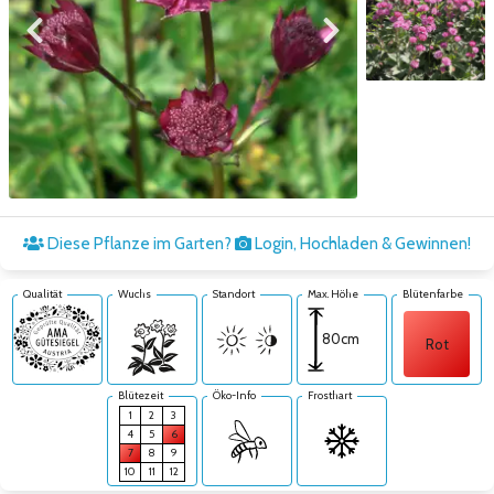
Zum vorigen Bild
Zum nächsten Bild
Zum nächsten Bild
Diese Pflanze im Garten?
Login, Hochladen & Gewinnen!
Qualität
Wuchs
Standort
Max. Höhe
Blütenfarbe
80cm
Rot
Blütezeit
Öko-Info
Frosthart
1
2
3
4
5
6
7
8
9
10
11
12