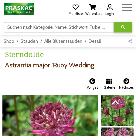
Merkliste
Warenkorb
Login
Suchen nach Kategorie, Name, Stichwort, Farbe, usw.
Shop
Stauden
Alle Blütenstauden
Detail
Sterndolde
Astrantia major 'Ruby Wedding'
Voriges
Galerie
Nächstes
Zum vorigen Bild