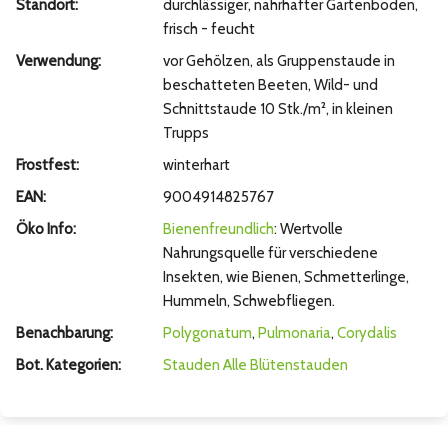
Standort:
durchlässiger, nahrhafter Gartenboden,
frisch - feucht
Verwendung:
vor Gehölzen, als Gruppenstaude in
beschatteten Beeten, Wild- und
Schnittstaude 10 Stk./m², in kleinen
Trupps
Frostfest:
winterhart
EAN:
9004914825767
Öko Info:
Bienenfreundlich
: Wertvolle
Nahrungsquelle für verschiedene
Insekten, wie Bienen, Schmetterlinge,
Hummeln, Schwebfliegen.
Benachbarung:
Polygonatum
,
Pulmonaria
,
Corydalis
Bot. Kategorien:
Stauden
Alle Blütenstauden