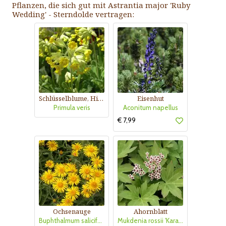
Pflanzen, die sich gut mit Astrantia major 'Ruby
Wedding' - Sterndolde vertragen:
Schlüsselblume, Himmelsschlüssel
Eisenhut
Primula veris
Aconitum napellus
€ 7,99
Ochsenauge
Ahornblatt
Buphthalmum salicifolium
Mukdenia rossii 'Karasuba'