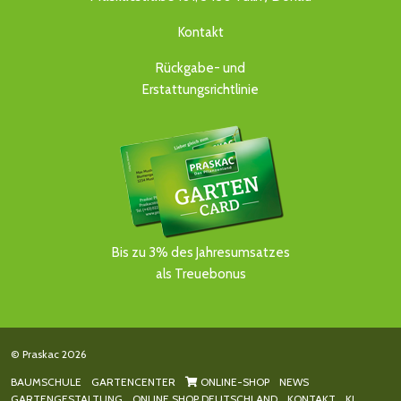
Kontakt
Rückgabe- und
Erstattungsrichtlinie
Bis zu 3% des Jahresumsatzes
als Treuebonus
© Praskac 2026
BAUMSCHULE
GARTENCENTER
ONLINE-SHOP
NEWS
GARTENGESTALTUNG
ONLINE SHOP DEUTSCHLAND
KONTAKT
KI