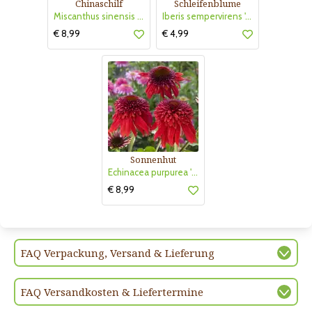
Chinaschilf
Schleifenblume
Miscanthus sinensis 'Strictus Dwarf'
Iberis sempervirens 'Absolutely Amethyst'
€ 8,99
€ 4,99
Sonnenhut
Echinacea purpurea 'Eccentric'
€ 8,99
FAQ Verpackung, Versand & Lieferung
FAQ Versandkosten & Liefertermine