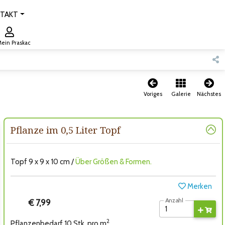
TAKT
ein Praskac
Voriges
Galerie
Nächstes
Pflanze im 0,5 Liter Topf
Topf 9 x 9 x 10 cm /
Über Größen & Formen.
Merken
Anzahl
€ 7,99
2
Pflanzenbedarf 10 Stk. pro m