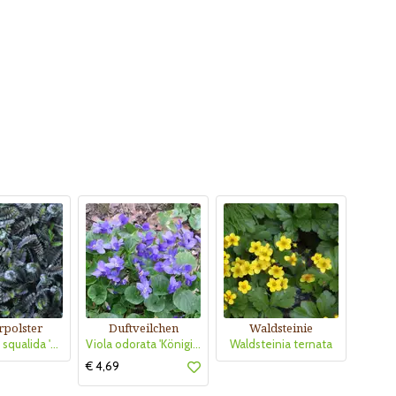
rpolster
Duftveilchen
Waldsteinie
Leptinella squalida 'Platt's Black'
Viola odorata 'Königin Charlotte'
Waldsteinia ternata
€ 4,69