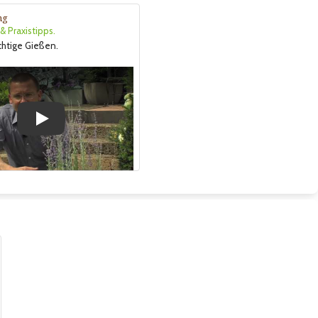
ng
 Praxistipps.
ichtige Gießen.
Play