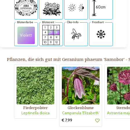
60cm
Blütenfarbe
Blütezeit
Öko-Info
Frosthart
1
2
3
4
5
6
Violett
7
8
9
10
11
12
Pflanzen, die sich gut mit Geranium phaeum 'Samobor' - 
Fiederpolster
Glockenblume
Sterndo
Leptinella dioica
Campanula 'Elizabeth'
€ 7,99