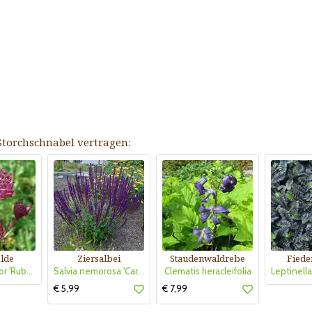
Storchschnabel vertragen:
lde
Ziersalbei
Staudenwaldrebe
Fiede
Astrantia major 'Ruby Wedding'
Salvia nemorosa 'Caradonna'
Clematis heracleifolia
€ 5,99
€ 7,99