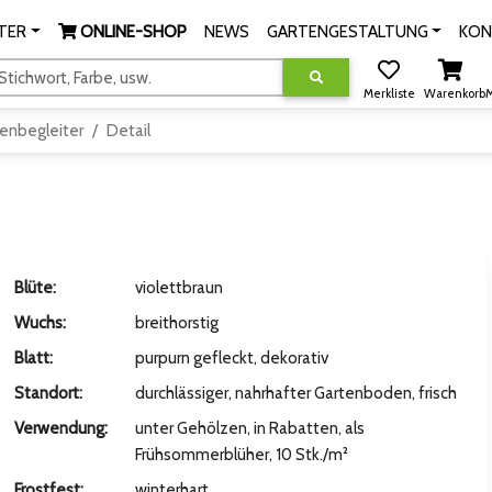
TER
ONLINE-SHOP
NEWS
GARTENGESTALTUNG
KON
tichwort, Farbe, usw.
Merkliste
Warenkorb
M
enbegleiter
Detail
Blüte:
violettbraun
Wuchs:
breithorstig
Blatt:
purpurn gefleckt, dekorativ
Standort:
durchlässiger, nahrhafter Gartenboden, frisch
Verwendung:
unter Gehölzen, in Rabatten, als
Frühsommerblüher, 10 Stk./m²
Frostfest:
winterhart