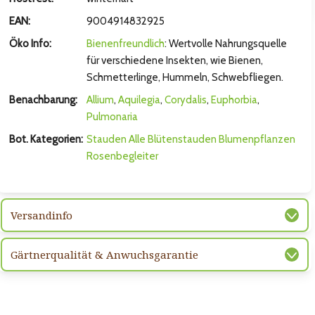
hsten Bild
EAN:
9004914832925
Öko Info:
Bienenfreundlich
: Wertvolle Nahrungsquelle
für verschiedene Insekten, wie Bienen,
Schmetterlinge, Hummeln, Schwebfliegen.
Benachbarung:
Allium
,
Aquilegia
,
Corydalis
,
Euphorbia
,
Pulmonaria
Bot. Kategorien:
Stauden
Alle Blütenstauden
Blumenpflanzen
Rosenbegleiter
hsten Bild
Versandinfo
Gärtnerqualität & Anwuchsgarantie