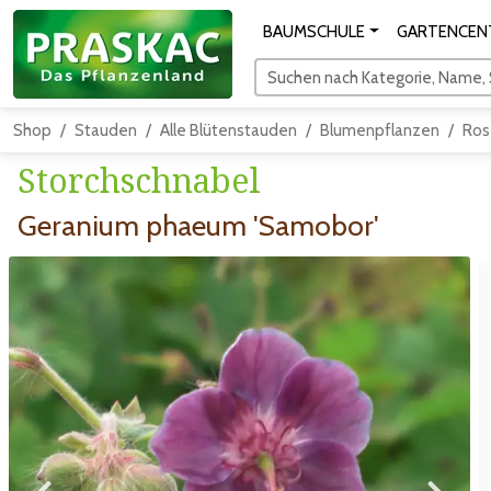
BAUMSCHULE
GARTENCEN
Suchen nach Kategorie, Name, S
Shop
Stauden
Alle Blütenstauden
Blumenpflanzen
Ros
Storchschnabel
Geranium phaeum 'Samobor'