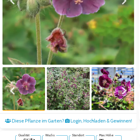
Zum vorigen Bild
Zum näc
Zum vorigen Bild
Zum näc
Diese Pflanze im Garten?
Login, Hochladen & Gewinnen!
Qualität
Wuchs
Standort
Max. Höhe