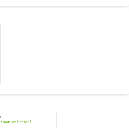
n
zt man am besten?