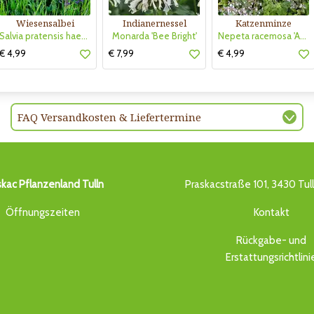
Wiesensalbei
Indianernessel
Katzenminze
Salvia pratensis haematodes
Monarda 'Bee Bright'
Nepeta racemosa 'Amelia'
€ 4,99
€ 7,99
€ 4,99
FAQ Versandkosten & Liefertermine
skac Pflanzenland Tulln
Praskacstraße 101, 3430 Tul
Öffnungszeiten
Kontakt
Rückgabe- und
Erstattungsrichtlini