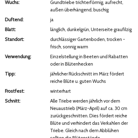
Wuchs:
Grundtriebe trichterförmig, aufrecht,
außen überhängend, buschig
Duftend:
ja
Blatt:
länglich, dunkelgrün, Unterseite graufilzig
Standort:
durchlässiger Gartenboden, trocken -
frisch, sonnig warm
Verwendung:
Einzelstellung in Beeten und Rabatten
oder in Blütenhecken
Tipp:
jährlicher Rückschnitt im März fördert
reiche Blüte u. guten Wuchs
Frostfest:
winterhart
Schnitt:
Alle Triebe werden jährlich vor dem
Neuaustrieb (März-April) auf ca. 30 cm
zurückgeschnitten. Dies fördert reiche
Blüte und verhindert das Verkahlen der
Triebe. Gleich nach dem Abblühen