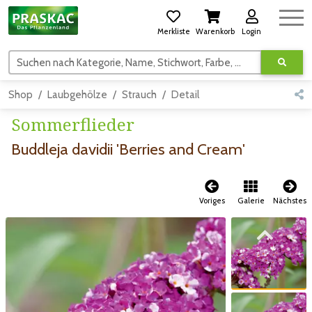
Merkliste
Warenkorb
Login
Suchen nach Kategorie, Name, Stichwort, Farbe, usw.
Shop
Laubgehölze
Strauch
Detail
Sommerflieder
Buddleja davidii 'Berries and Cream'
Voriges
Galerie
Nächstes
Zum vorigen Bild