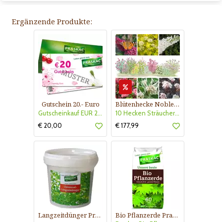
Ergänzende Produkte:
Gutschein 20.- Euro
Blütenhecke Nobless-Kollektion Nr. 402
Gutscheinkauf EUR 20.-
10 Hecken Sträucher - für 10 lfm Blütenhecke - Blühend März - Oktober
€ 20,00
€ 177,99
Langzeitdünger Praskac
Bio Pflanzerde Praskac