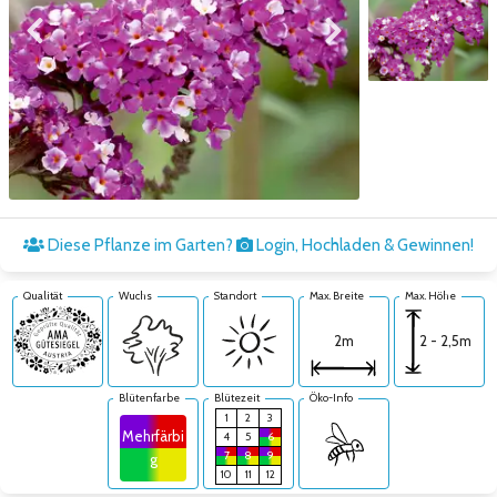
Zum vorigen Bild
Zum nächsten Bild
Zum nächsten Bild
Diese Pflanze im Garten?
Login, Hochladen & Gewinnen!
Qualität
Wuchs
Standort
Max. Breite
Max. Höhe
2 - 2,5m
2m
Blütenfarbe
Blütezeit
Öko-Info
1
2
3
Mehrfärbi
4
5
6
7
8
9
g
10
11
12