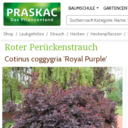
BAUMSCHULE
GARTENCEN
Suchen nach Kategorie, Name, S
Shop
Laubgehölze
Strauch
Hecken
Heckenpflanzen
Roter Perückenstrauch
Cotinus coggygria 'Royal Purple'