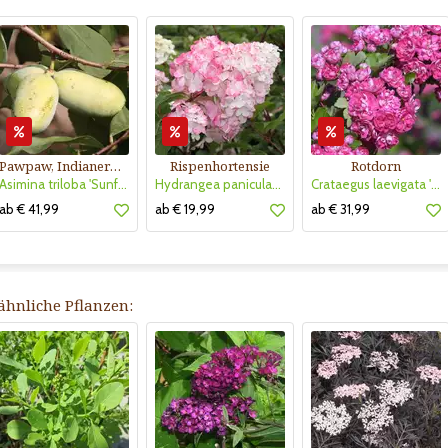
Pawpaw, Indianerbanane
Rispenhortensie
Rotdorn
Asimina triloba 'Sunflower'
Hydrangea paniculata 'Vanille Fraise'
Crataegus laevigata 'Pauls Scarlet'
ab € 41,99
ab € 19,99
ab € 31,99
ähnliche Pflanzen: