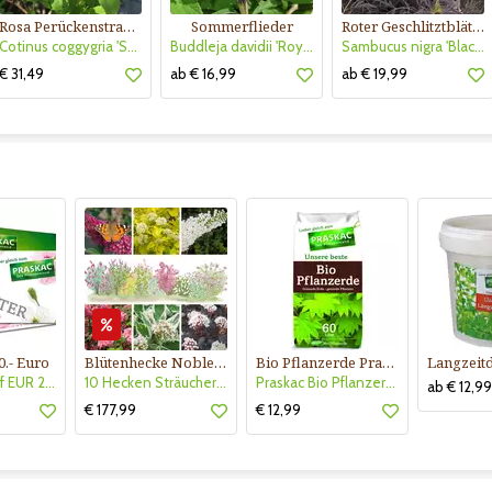
Rosa Perückenstrauch
Sommerflieder
Roter Geschlitztblättriger Holunder
Cotinus coggygria 'Smokey Joe'
Buddleja davidii 'Royal Red'
Sambucus nigra 'Black Lace'
€ 31,49
ab € 16,99
ab € 19,99
0.- Euro
Blütenhecke Nobless-Kollektion Nr. 402
Bio Pflanzerde Praskac
Gutscheinkauf EUR 20.-
10 Hecken Sträucher - für 10 lfm Blütenhecke - Blühend März - Oktober
Praskac Bio Pflanzerde
ab € 12,99
€ 177,99
€ 12,99