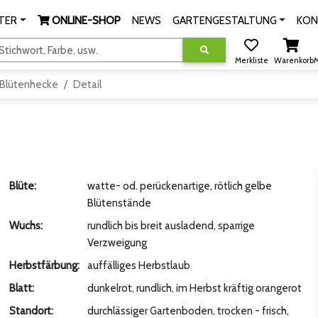
TER
ONLINE-SHOP
NEWS
GARTENGESTALTUNG
KON
tichwort, Farbe, usw.
Merkliste
Warenkorb
M
Blütenhecke
Detail
Blüte:
watte- od. perückenartige, rötlich gelbe
Blütenstände
Wuchs:
rundlich bis breit ausladend, sparrige
Verzweigung
Herbstfärbung:
auffälliges Herbstlaub
Blatt:
dunkelrot, rundlich, im Herbst kräftig orangerot
Standort:
durchlässiger Gartenboden, trocken - frisch,