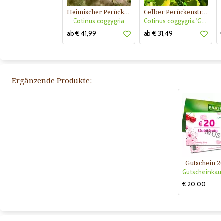
Heimischer Perückenstrauch
Gelber Perückenstrauch
Cotinus coggygria
Cotinus coggygria 'Golden Spirit'
ab € 41,99
ab € 31,49
Ergänzende Produkte:
Gutschein 2
€ 20,00