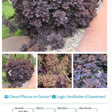
Zum vorigen Bild
Zum näc
Zum vorigen Bild
Zum näc
Diese Pflanze im Garten?
Login, Hochladen & Gewinnen!
Qualität
Wuchs
Standort
Max. Breite