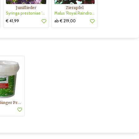
Juniflieder
Zierapfel
Syringa prestoniae 'Royalty'
Malus 'Royal Raindrops'
€ 41,99
ab € 219,00
Langzeitdünger Praskac