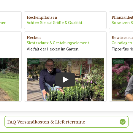
Heckenpflanzen
Pflanzanle
hmen
Achten Sie auf Größe & Qualität.
So setzen Si
Hecken
Bewässeru
Sichtzschutz & Gestaltungselement.
Grundlagen &
Vielfalt der Hecken im Garten.
Tipps fürs r
Play
FAQ Versandkosten & Liefertermine