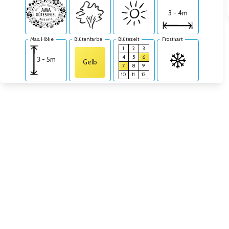
3 - 4m
Max. Höhe
Blütenfarbe
Blütezeit
Frosthart
1
2
3
4
5
6
3 - 5m
Gelb
7
8
9
10
11
12