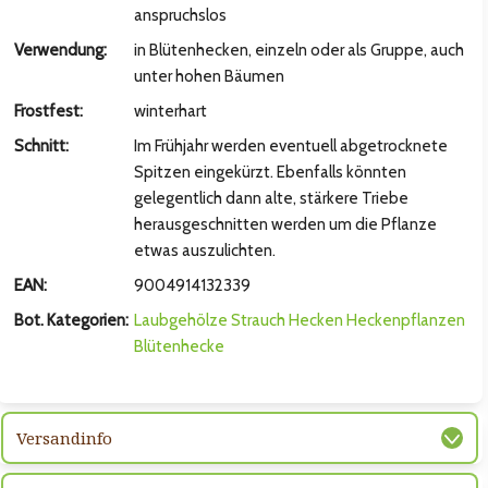
hsten Bild
anspruchslos
Verwendung:
in Blütenhecken, einzeln oder als Gruppe, auch
unter hohen Bäumen
Frostfest:
winterhart
Schnitt:
Im Frühjahr werden eventuell abgetrocknete
Spitzen eingekürzt. Ebenfalls könnten
gelegentlich dann alte, stärkere Triebe
herausgeschnitten werden um die Pflanze
etwas auszulichten.
EAN:
9004914132339
Bot. Kategorien:
Laubgehölze
Strauch
Hecken
Heckenpflanzen
hsten Bild
Blütenhecke
Versandinfo