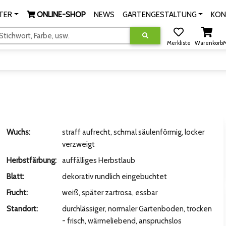
TER
ONLINE-SHOP
NEWS
GARTENGESTALTUNG
KON
tichwort, Farbe, usw.
Merkliste
Warenkorb
M
Wuchs:
straff aufrecht, schmal säulenförmig, locker
verzweigt
Herbstfärbung:
auffälliges Herbstlaub
Blatt:
dekorativ rundlich eingebuchtet
Frucht:
weiß, später zartrosa, essbar
Standort:
durchlässiger, normaler Gartenboden, trocken
- frisch, wärmeliebend, anspruchslos