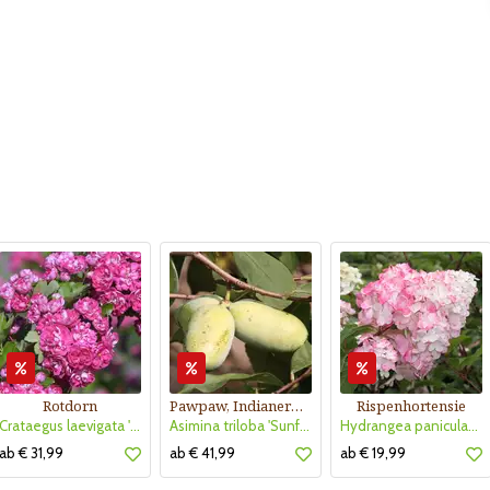
Rotdorn
Pawpaw, Indianerbanane
Rispenhortensie
Crataegus laevigata 'Pauls Scarlet'
Asimina triloba 'Sunflower'
Hydrangea paniculata 'Vanille Fraise'
ab € 31,99
ab € 41,99
ab € 19,99