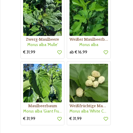
Zwerg-Maulbeere
Weißer Maulbeerbaum
Morus alba 'Mulle'
Morus alba
€ 31,99
ab € 16,99
Maulbeerbaum
Weißfrüchtige Maulbeere
Morus alba 'Giant Fruit'
Morus alba 'White Candy'
€ 31,99
€ 31,99