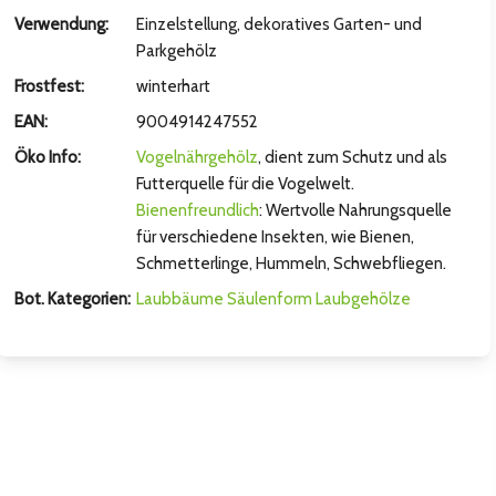
hsten Bild
Verwendung:
Einzelstellung, dekoratives Garten- und
Parkgehölz
Frostfest:
winterhart
EAN:
9004914247552
Öko Info:
Vogelnährgehölz
, dient zum Schutz und als
Futterquelle für die Vogelwelt.
Bienenfreundlich
: Wertvolle Nahrungsquelle
für verschiedene Insekten, wie Bienen,
Schmetterlinge, Hummeln, Schwebfliegen.
Bot. Kategorien:
Laubbäume
Säulenform
Laubgehölze
hsten Bild