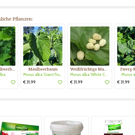
liche Pflanzen:
Weißer Maulbeerbaum
Maulbeerbaum
Weißfrüchtige Maulbeere
Zwerg-
lba
Morus alba 'Giant Fruit'
Morus alba 'White Candy'
Morus a
€ 31,99
€ 31,99
€ 31,99