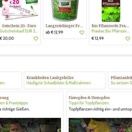
Gutschein 20.- Euro
Langzeitdünger Praskac
Bio Pflanzerde Praskac
Gutscheinkauf EUR 20.-
Praskac Bio Pflanzerde
ab € 12,99
€ 20,00
€ 12,99
Krankheiten Laubgehölze
Pflanzanle
en.
Häufigste Schadbilder & Maßnahmen
So setzen Si
rung
Eintopfen & Umtopfen
en & Praxistipps.
Tipps für Topfpflanzen.
s richtige Gießen.
Topfpflanzen richtig ein- und umtop