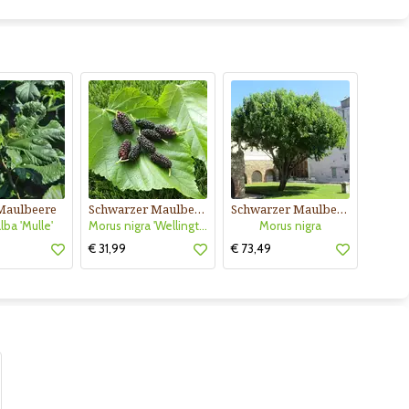
Maulbeere
Schwarzer Maulbeerbaum
Schwarzer Maulbeerbaum
lba 'Mulle'
Morus nigra 'Wellington'
Morus nigra
€ 31,99
€ 73,49