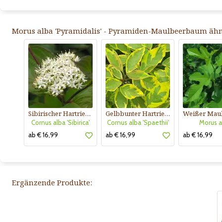
Morus alba 'Pyramidalis' - Pyramiden-Maulbeerbaum ähn
Sibirischer Hartriegel
Gelbbunter Hartriegel
Cornus alba 'Sibirica'
Cornus alba 'Spaethii'
Morus a
ab € 16,99
ab € 16,99
ab € 16,99
Ergänzende Produkte: