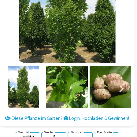
Zum vorigen Bild
Zum näc
Zum vorigen Bild
Zum näc
Diese Pflanze im Garten?
Login, Hochladen & Gewinnen!
Qualität
Wuchs
Standort
Max. Breite