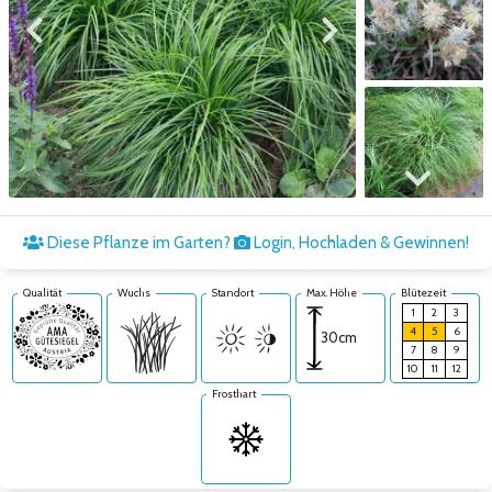
Zum vorigen Bild
Zum nächsten Bild
Zum nächsten Bild
Diese Pflanze im Garten?
Login, Hochladen & Gewinnen!
Qualität
Wuchs
Standort
Max. Höhe
Blütezeit
1
2
3
4
5
6
30cm
7
8
9
10
11
12
Frosthart