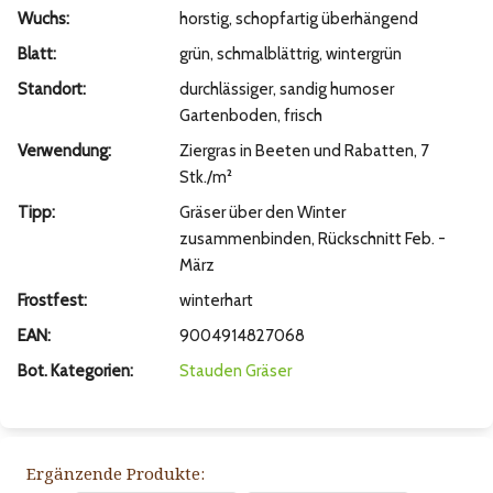
Wuchs:
horstig, schopfartig überhängend
Blatt:
grün, schmalblättrig, wintergrün
Standort:
durchlässiger, sandig humoser
Gartenboden, frisch
Verwendung:
Ziergras in Beeten und Rabatten, 7
Stk./m²
Tipp:
Gräser über den Winter
zusammenbinden, Rückschnitt Feb. -
März
Frostfest:
winterhart
EAN:
9004914827068
Bot. Kategorien:
Stauden
Gräser
Ergänzende Produkte: