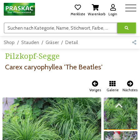
Merkliste
Warenkorb
Login
Suchen nach Kategorie, Name, Stichwort, Farbe, usw.
Shop
Stauden
Gräser
Detail
Pilzkopf-Segge
Carex caryophyllea 'The Beatles'
Voriges
Galerie
Nächstes
Zum vorigen Bild