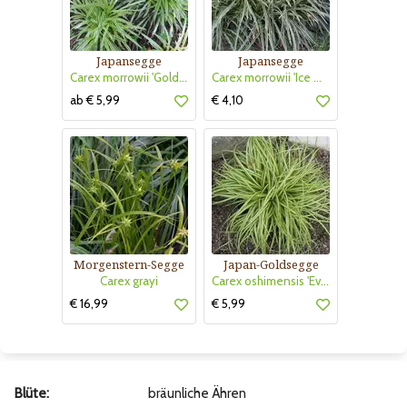
Japansegge
Japansegge
Carex morrowii 'Goldband'
Carex morrowii 'Ice Dance'
ab € 5,99
€ 4,10
Morgenstern-Segge
Japan-Goldsegge
Carex grayi
Carex oshimensis 'Evergold'
€ 16,99
€ 5,99
Blüte:
bräunliche Ähren