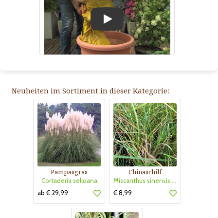
Play
Neuheiten im Sortiment in dieser Kategorie:
Pampasgras
Chinaschilf
Cortaderia selloana
Miscanthus sinensis 'Strictus Dwarf'
ab € 29,99
€ 8,99