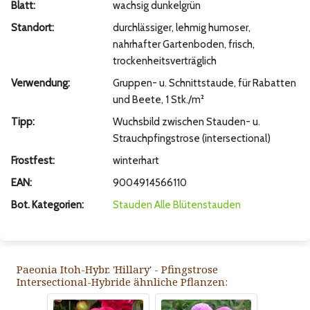
Blatt:
wachsig dunkelgrün
Standort:
durchlässiger, lehmig humoser,
nahrhafter Gartenboden, frisch,
trockenheitsverträglich
Verwendung:
Gruppen- u. Schnittstaude, für Rabatten
und Beete, 1 Stk./m²
Tipp:
Wuchsbild zwischen Stauden- u.
Strauchpfingstrose (intersectional)
Frostfest:
winterhart
EAN:
9004914566110
Bot. Kategorien:
Stauden
Alle Blütenstauden
Paeonia Itoh-Hybr. 'Hillary' - Pfingstrose
Intersectional-Hybride ähnliche Pflanzen: