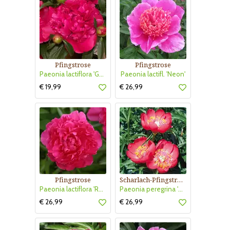
Pfingstrose
Pfingstrose
Paeonia lactiflora 'General McMahon'
Paeonia lactifl. 'Neon'
€ 19,99
€ 26,99
Pfingstrose
Scharlach-Pfingstrose
Paeonia lactiflora 'Renato'
Paeonia peregrina 'Otto Fröbel'
€ 26,99
€ 26,99