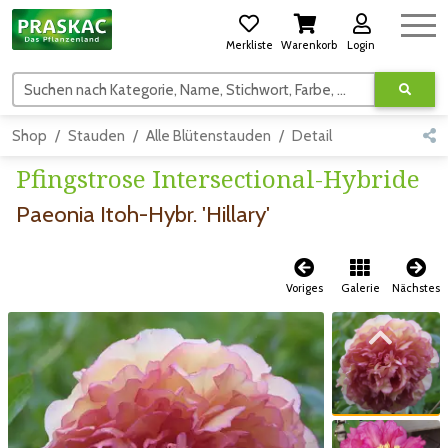
Merkliste
Warenkorb
Login
Suchen nach Kategorie, Name, Stichwort, Farbe, usw.
Shop
Stauden
Alle Blütenstauden
Detail
Pfingstrose Intersectional-Hybride
Paeonia Itoh-Hybr. 'Hillary'
Voriges
Galerie
Nächstes
Zum vorigen Bild