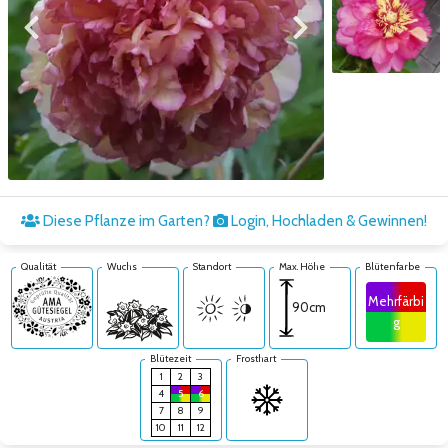
Zum vorigen Bild
Zum nächsten Bild
Zum nächsten Bild
Diese Pflanze im Garten?
Login, Hochladen & Gewinnen!
Qualität
Wuchs
Standort
Max. Höhe
Blütenfarbe
Mehrfärbi
90cm
g
Blütezeit
Frosthart
1
2
3
4
5
6
7
8
9
10
11
12