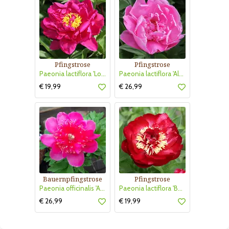
Pfingstrose
Pfingstrose
Paeonia lactiflora 'Louis Van Houtte'
Paeonia lactiflora 'Alexander Fleming'
€ 19,99
€ 26,99
Bauernpfingstrose
Pfingstrose
Paeonia officinalis 'Anemoniflora'
Paeonia lactiflora 'Buckeye Belle'
€ 26,99
€ 19,99