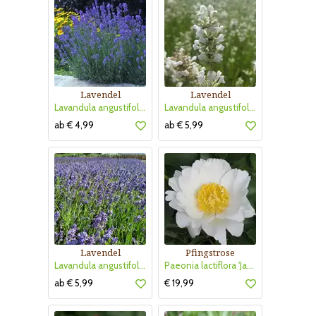
Lavendel
Lavendel
Lavandula angustifolia 'Munstead'
Lavandula angustifolia 'Arctic Snow'
ab € 4,99
ab € 5,99
Lavendel
Pfingstrose
Lavandula angustifolia 'Thumbelina Leigh'
Paeonia lactiflora 'Jan van Leeuwen'
ab € 5,99
€ 19,99