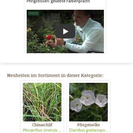
Pfingstrosen: geliebte Farbenpracht.
Play
Neuheiten im Sortiment in dieser Kategorie:
Chinaschilf
Pfingstnelke
Miscanthus sinensis 'Strictus Dwarf'
Dianthus gratianopolitanus 'La Bourboule White'