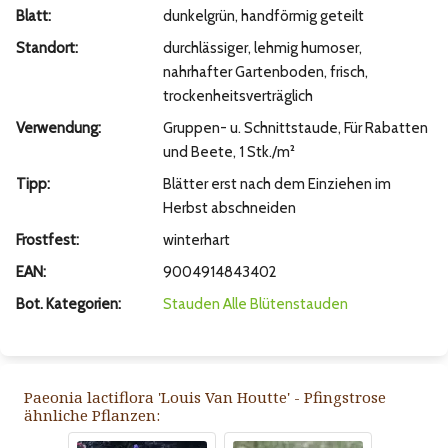
Blatt:
dunkelgrün, handförmig geteilt
Standort:
durchlässiger, lehmig humoser,
nahrhafter Gartenboden, frisch,
trockenheitsverträglich
Verwendung:
Gruppen- u. Schnittstaude, Für Rabatten
und Beete, 1 Stk./m²
Tipp:
Blätter erst nach dem Einziehen im
Herbst abschneiden
Frostfest:
winterhart
EAN:
9004914843402
Bot. Kategorien:
Stauden
Alle Blütenstauden
Paeonia lactiflora 'Louis Van Houtte' - Pfingstrose
ähnliche Pflanzen: