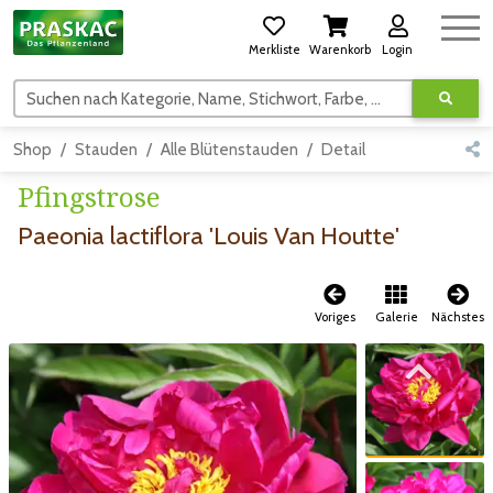
Merkliste
Warenkorb
Login
Suchen nach Kategorie, Name, Stichwort, Farbe, usw.
Shop
Stauden
Alle Blütenstauden
Detail
Pfingstrose
Paeonia lactiflora 'Louis Van Houtte'
Voriges
Galerie
Nächstes
Zum vorigen Bild