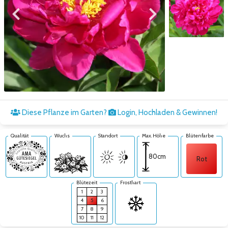
Zum vorigen Bild
Zum nächsten Bild
Zum nächsten Bild
Diese Pflanze im Garten?
Login, Hochladen & Gewinnen!
Qualität
Wuchs
Standort
Max. Höhe
Blütenfarbe
80cm
Rot
Blütezeit
Frosthart
1
2
3
4
5
6
7
8
9
10
11
12