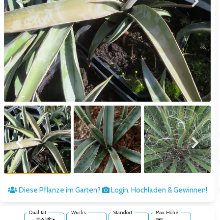
Zum vorigen Bild
Zum näc
Zum vorigen Bild
Zum näc
Diese Pflanze im Garten?
Login, Hochladen & Gewinnen!
Qualität
Wuchs
Standort
Max. Höhe