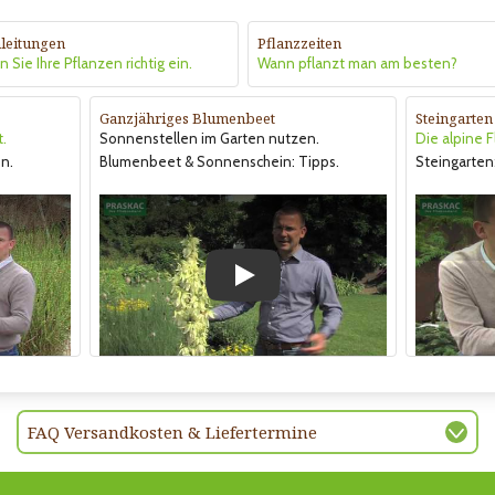
leitungen
Pflanzzeiten
 Sie Ihre Pflanzen richtig ein.
Wann pflanzt man am besten?
Ganzjähriges Blumenbeet
Steingarten
t.
Sonnenstellen im Garten nutzen.
Die alpine F
n.
Blumenbeet & Sonnenschein: Tipps.
Steingarten:
Play
FAQ Versandkosten & Liefertermine