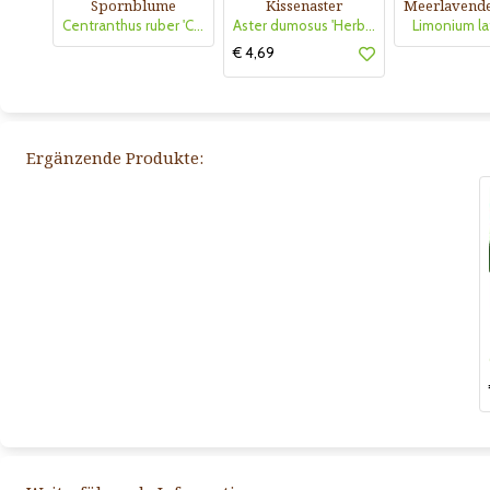
Spornblume
Kissenaster
Centranthus ruber 'Coccineus'
Aster dumosus 'Herbstgruß von Bresserhof'
Limonium la
€ 4,69
Ergänzende Produkte: