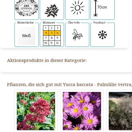
70cm
Blütenfarbe
Blütezeit
Öko-Info
Frosthart
1
2
3
4
5
6
Weiß
7
8
9
10
11
12
Aktionsprodukte in dieser Kategorie:
Pflanzen, die sich gut mit Yucca baccata - Palmlilie vertr