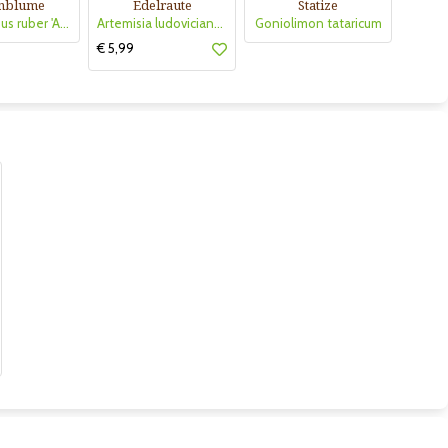
nblume
Edelraute
Statize
Centranthus ruber 'Albus'
Artemisia ludoviciana 'Silver Queen'
Goniolimon tataricum
€ 5,99