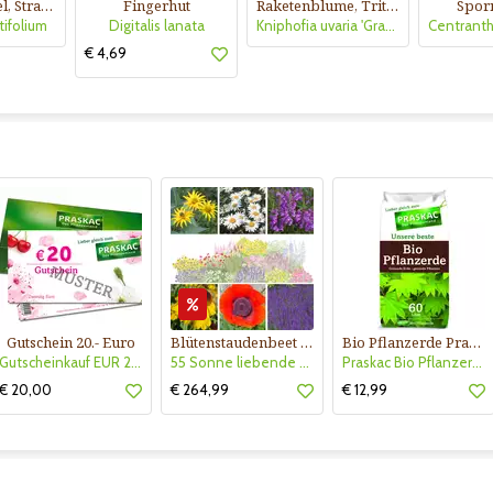
Meerlavendel, Strandflieder
Fingerhut
Raketenblume, Tritome
Spor
tifolium
Digitalis lanata
Kniphofia uvaria 'Grandiflora'
€ 4,69
Gutschein 20.- Euro
Blütenstaudenbeet Kollektion Nr. 504
Bio Pflanzerde Praskac
Gutscheinkauf EUR 20.-
55 Sonne liebende Stauden für 6 m² Beet mit Pflanzplan
Praskac Bio Pflanzerde
€ 20,00
€ 264,99
€ 12,99