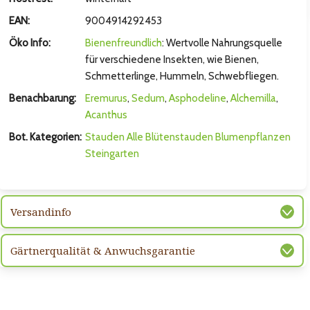
hsten Bild
EAN:
9004914292453
Öko Info:
Bienenfreundlich
: Wertvolle Nahrungsquelle
für verschiedene Insekten, wie Bienen,
Schmetterlinge, Hummeln, Schwebfliegen.
Benachbarung:
Eremurus
,
Sedum
,
Asphodeline
,
Alchemilla
,
Acanthus
Bot. Kategorien:
Stauden
Alle Blütenstauden
Blumenpflanzen
Steingarten
hsten Bild
Versandinfo
Gärtnerqualität & Anwuchsgarantie