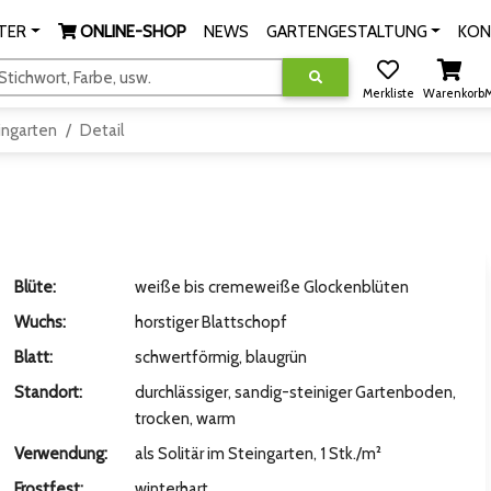
TER
ONLINE-SHOP
NEWS
GARTENGESTALTUNG
KON
tichwort, Farbe, usw.
Merkliste
Warenkorb
M
ingarten
Detail
Blüte:
weiße bis cremeweiße Glockenblüten
Wuchs:
horstiger Blattschopf
Blatt:
schwertförmig, blaugrün
Standort:
durchlässiger, sandig-steiniger Gartenboden,
trocken, warm
Verwendung:
als Solitär im Steingarten, 1 Stk./m²
Frostfest:
winterhart